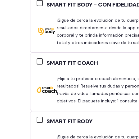
SMART FIT BODY - CON FIDELIDA
¡Sigue de cerca la evolución de tu cuerpo! Hazte una bioimpedancia y consulta tus
resultados directamente desde la app d
corporal y te brinda información precis
total y otros indicadores clave de tu sal
SMART FIT COACH
¡Elije a tu profesor o coach alimenticio, establece tus objetivos y obtén mejores
resultados! Resuelve tus dudas y person
través de video llamadas periódicas con
objetivos. El paquete incluye: 1 consult
SMART FIT BODY
¡Sigue de cerca la evolución de tu cuerpo! Hazte una bioimpedancia y consulta tus