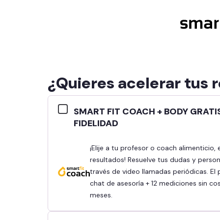
¿Quieres acelerar tus 
SMART FIT COACH + BODY GRATI
FIDELIDAD
¡Elije a tu profesor o coach alimenticio, establece tus objetivos y obtén mejores
resultados! Resuelve tus dudas y person
través de video llamadas periódicas. El 
chat de asesoría + 12 mediciones sin co
meses.