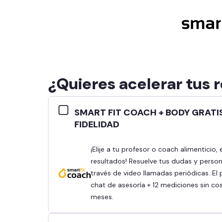
¿Quieres acelerar tus 
SMART FIT COACH + BODY GRATI
FIDELIDAD
¡Elije a tu profesor o coach alimenticio, establece tus objetivos y obtén mejores
resultados! Resuelve tus dudas y person
través de video llamadas periódicas. El 
chat de asesoría + 12 mediciones sin co
meses.