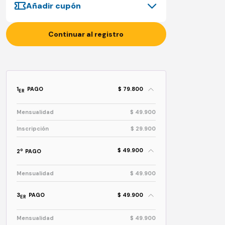
Añadir cupón
Continuar al registro
1
PAGO
$ 79.800
ER
Mensualidad
$ 49.900
Inscripción
$ 29.900
$ 49.900
o
2
PAGO
Mensualidad
$ 49.900
3
PAGO
$ 49.900
ER
Mensualidad
$ 49.900