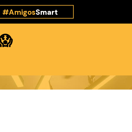
#Amigos
Smart
😱