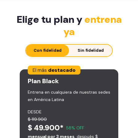
Elige tu plan y
entrena
ya
Con fidelidad
Sin fidelidad
El más
destacado
Plan
Black
Entrena en cualquiera de nuestras sedes
en América Latina
DESDE
$ 119.900
$ 49.900*
58% OFF
mensual por 3 meses
, después $