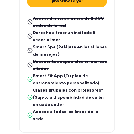
¡Inscríbete ya!
Acceso ilimitado a más de 2.000
sedes de la red
Derecho a traer un invitado 5
veces al mes
Smart Spa (Relájate en los sillones
de masajes)
Descuentos especiales en marcas
aliadas
Smart Fit App (Tu plan de
entrenamiento personalizado)
Clases grupales con profesores*
(Sujeto a disponibilidad de salón
en cada sede)
Acceso a todas las áreas de la
sede