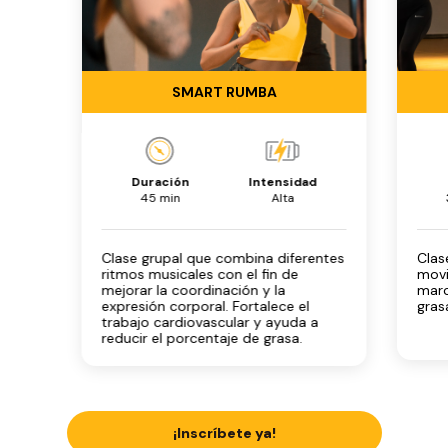
SMART RUMBA
Duración
Intensidad
45 min
Alta
Clase grupal que combina diferentes
Clas
ritmos musicales con el fin de
movi
mejorar la coordinación y la
marc
expresión corporal. Fortalece el
gras
trabajo cardiovascular y ayuda a
reducir el porcentaje de grasa.
¡Inscríbete ya!