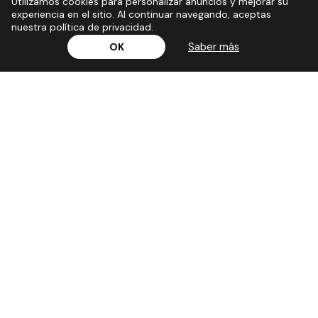
Utilizamos cookies para personalizar anuncios y mejorar su
experiencia en el sitio. Al continuar navegando, aceptas
nuestra política de privacidad.
Saber más
OK
Síguenos