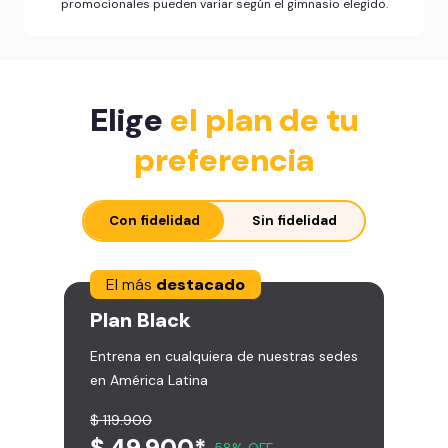
promocionales pueden variar según el gimnasio elegido.
Elige
el plan de tu
preferencia
Con fidelidad
Sin fidelidad
El más
destacado
Plan
Black
Entrena en cualquiera de nuestras sedes
en América Latina
$ 119.900
$ 49.900*
58% OFF