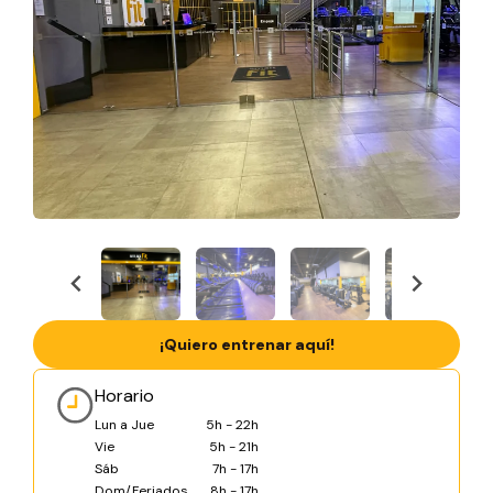
¡Quiero entrenar aquí!
Horario
Lun a Jue
5h - 22h
Vie
5h - 21h
Sáb
7h - 17h
Dom/Feriados
8h - 17h