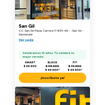
San Gil
C.C. San Gil Plaza, Carrera 17 #35-46 - , San Gil -
Santander
Ver sede
Celebramos 10 años. Tú celebra tu
mejor versión.
SMART
BLACK
FIT
$ 99.900
$ 119.900
$ 79.900
$ 49.900
*
$ 49.900
*
¡Inscríbete ya!