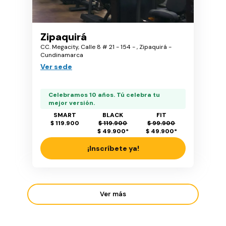
Zipaquirá
CC. Megacity, Calle 8 # 21 - 154 - , Zipaquirá -
Cundinamarca
Ver sede
Celebramos 10 años. Tú celebra tu
mejor versión.
SMART
BLACK
FIT
$ 119.900
$ 119.900
$ 99.900
$ 49.900
*
$ 49.900
*
¡Inscríbete ya!
Ver más