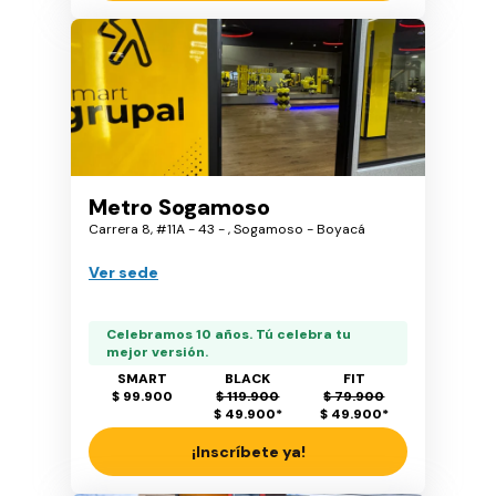
Metro Sogamoso
Carrera 8, #11A - 43 - , Sogamoso - Boyacá
Ver sede
Celebramos 10 años. Tú celebra tu
mejor versión.
SMART
BLACK
FIT
$ 99.900
$ 119.900
$ 79.900
$ 49.900
*
$ 49.900
*
¡Inscríbete ya!