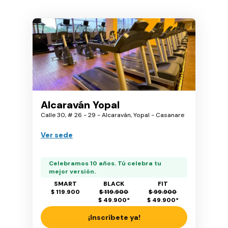
Alcaraván Yopal
Calle 30, # 26 - 29 - Alcaraván, Yopal - Casanare
Ver sede
Celebramos 10 años. Tú celebra tu
mejor versión.
SMART
BLACK
FIT
$ 119.900
$ 119.900
$ 99.900
$ 49.900
*
$ 49.900
*
¡Inscríbete ya!