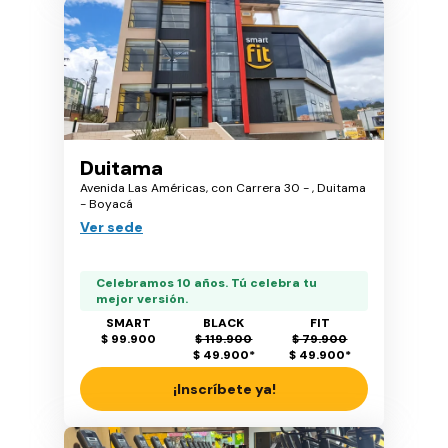
Duitama
Avenida Las Américas, con Carrera 30 - , Duitama
- Boyacá
Ver sede
Celebramos 10 años. Tú celebra tu
mejor versión.
SMART
BLACK
FIT
$ 99.900
$ 119.900
$ 79.900
$ 49.900
*
$ 49.900
*
¡Inscríbete ya!