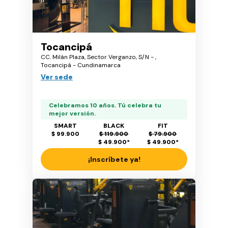
Tocancipá
CC. Milán Plaza, Sector Verganzo, S/N - ,
Tocancipá - Cundinamarca
Ver sede
Celebramos 10 años. Tú celebra tu
mejor versión.
SMART
BLACK
FIT
$ 99.900
$ 119.900
$ 79.900
$ 49.900
*
$ 49.900
*
¡Inscríbete ya!