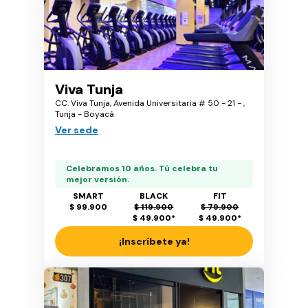
Viva Tunja
CC. Viva Tunja, Avenida Universitaria # 50 - 21 - ,
Tunja - Boyacá
Ver sede
Celebramos 10 años. Tú celebra tu
mejor versión.
SMART
BLACK
FIT
$ 99.900
$ 119.900
$ 79.900
$ 49.900
*
$ 49.900
*
¡Inscríbete ya!