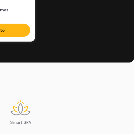
/mes
ito
Smart SPA