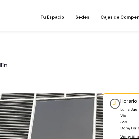
Tu Espacio
Sedes
Cajas de Compen
lín
Horario
Lun a Jue
Vie
Sáb
Dom/Feri
Ver gráfi