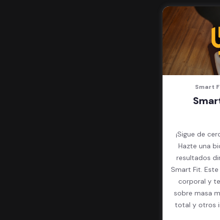
Smart F
Smart
¡Sigue de cer
Hazte una bi
resultados d
Smart Fit. Est
corporal y t
sobre masa mu
total y otros 