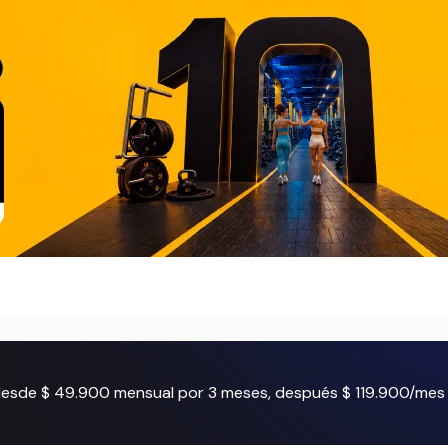
 desde $ 49.900 mensual por 3 meses, después $ 119.900/mes