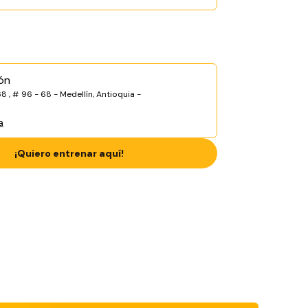
ón
8 , # 96 - 68 - Medellín, Antioquia -
a
¡Quiero entrenar aquí!