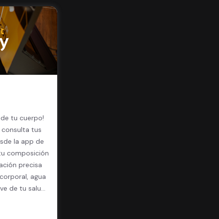
 de tu cuerpo!
 consulta tus
sde la app de
 tu composición
ación precisa
corporal, agua
ave de tu salud