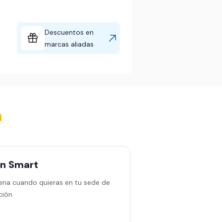
Descuentos en
marcas aliadas
a
an
Smart
Plan
Black sin
permanencia
ena cuando quieras en tu sede de
ción
Entrena en cualquiera
en América Latina