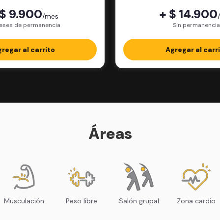
 $ 9.900
+ $ 14.900
/mes
eses de permanencia
Sin permanencia
regar al carrito
Agregar al carr
Áreas
Musculación
Peso libre
Salón grupal
Zona cardio