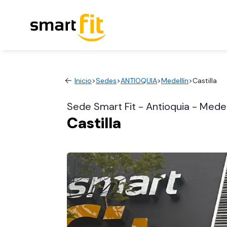
Inicio
>
Sedes
>
ANTIOQUIA
>
Medellín
>
Castilla
Sede Smart Fit - Antioquia - Medel
Castilla