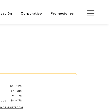
sación
Corporativo
Promociones
5h - 22h
5h - 21h
7h - 17h
ados
8h - 17h
co de asistencia