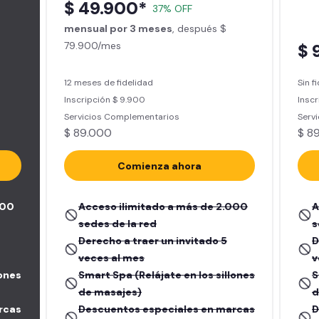
$ 49.900*
37% OFF
mensual por 3 meses
, después $
79.900/mes
$ 
12 meses de fidelidad
Sin f
Inscripción $ 9.900
Inscr
Servicios Complementarios
Serv
$ 89.000
$ 8
Comienza ahora
000
Acceso ilimitado a más de 2.000
A
sedes de la red
s
Derecho a traer un invitado 5
D
veces al mes
v
lones
Smart Spa (Relájate en los sillones
S
de masajes)
d
rcas
Descuentos especiales en marcas
D