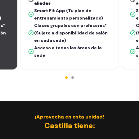
aliadas
a
Smart Fit App (Tu plan de
S
)
entrenamiento personalizado)
e
es*
Clases grupales con profesores*
C
lón
(Sujeto a disponibilidad de salón
(
en cada sede)
e
Acceso a todas las áreas de la
A
sede
s
¡Aprovecha en esta unidad!
Castilla tiene: