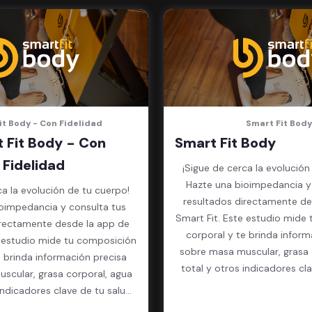
it Body - Con Fidelidad
Smart Fit Body
 Fit Body - Con
Smart Fit Body
Fidelidad
¡Sigue de cerca la evolución
Hazte una bioimpedancia y
ca la evolución de tu cuerpo!
resultados directamente de
oimpedancia y consulta tus
Smart Fit. Este estudio mide
irectamente desde la app de
corporal y te brinda inform
e estudio mide tu composición
sobre masa muscular, grasa 
e brinda información precisa
total y otros indicadores cl
scular, grasa corporal, agua
física.
indicadores clave de tu salud
física.