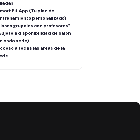
liadas
aliadas
mart Fit App (Tu plan de
Smart Fit App (Tu
ntrenamiento personalizado)
entrenamiento pe
lases grupales con profesores*
Clases grupales c
Sujeto a disponibilidad de salón
(Sujeto a disponib
n cada sede)
en cada sede)
cceso a todas las áreas de la
Acceso a todas la
ede
sede