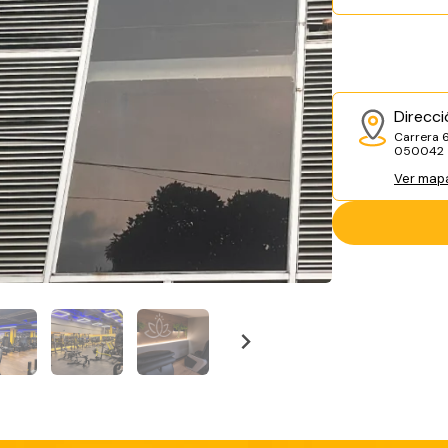
Direcci
Carrera 6
050042
Ver map