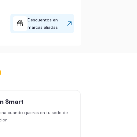
Descuentos en
marcas aliadas
a
an
Smart
Plan
Black sin
permanencia
ena cuando quieras en tu sede de
ción
Entrena en cualquiera
en América Latina