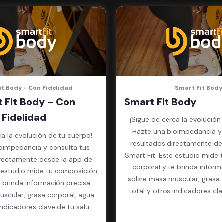
it Body - Con Fidelidad
Smart Fit Body
 Fit Body - Con
Smart Fit Body
Fidelidad
¡Sigue de cerca la evolución
Hazte una bioimpedancia y
ca la evolución de tu cuerpo!
resultados directamente de
oimpedancia y consulta tus
Smart Fit. Este estudio mide
irectamente desde la app de
corporal y te brinda inform
e estudio mide tu composición
sobre masa muscular, grasa 
e brinda información precisa
total y otros indicadores cl
scular, grasa corporal, agua
física.
indicadores clave de tu salud
física.