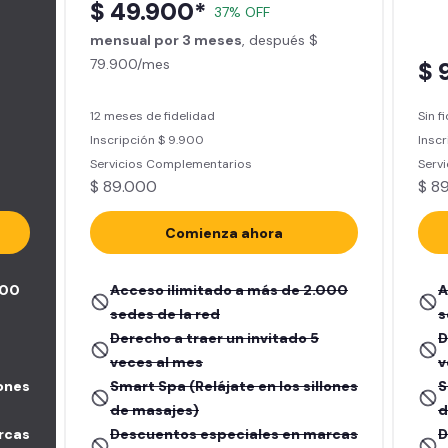
$ 49.900*
37% OFF
mensual por 3 meses
, después $
79.900/mes
$ 
12 meses de fidelidad
Sin f
Inscripción $ 9.900
Inscr
Servicios Complementarios
Serv
$ 89.000
$ 8
Comienza ahora
000
Acceso ilimitado a más de 2.000
A
sedes de la red
s
Derecho a traer un invitado 5
D
veces al mes
v
lones
Smart Spa (Relájate en los sillones
S
de masajes)
d
rcas
Descuentos especiales en marcas
D