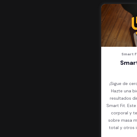
Smart F
Smart
¡Sigue de cer
Hazte una bi
resultados d
Smart Fit. Est
corporal y t
sobre masa mu
total y otros 