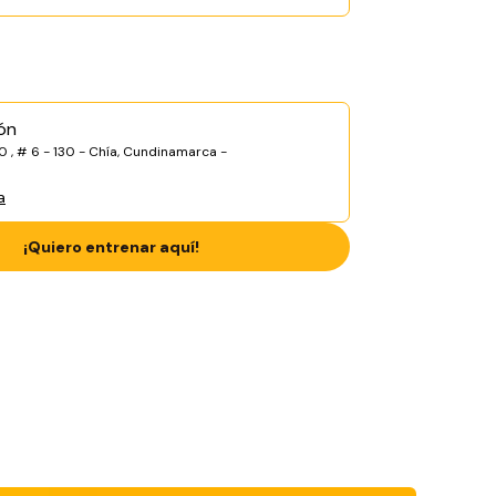
ón
0 , # 6 - 130 - Chía, Cundinamarca -
a
¡Quiero entrenar aquí!