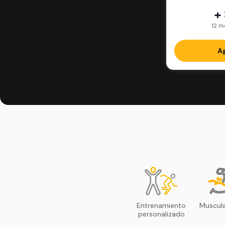
+
12 m
Ag
Entrenamiento
Muscul
personalizado