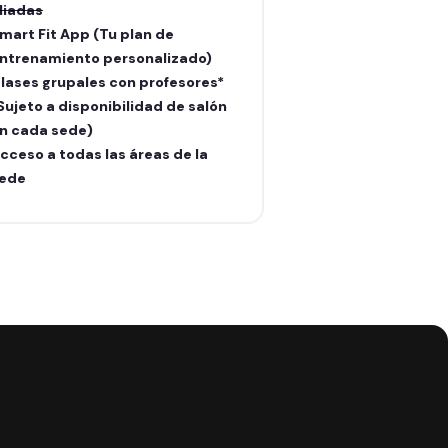
liadas
aliadas
mart Fit App (Tu plan de
Smart Fit App (Tu
ntrenamiento personalizado)
entrenamiento pe
lases grupales con profesores*
Clases grupales c
Sujeto a disponibilidad de salón
(Sujeto a disponib
n cada sede)
en cada sede)
cceso a todas las áreas de la
Acceso a todas la
ede
sede