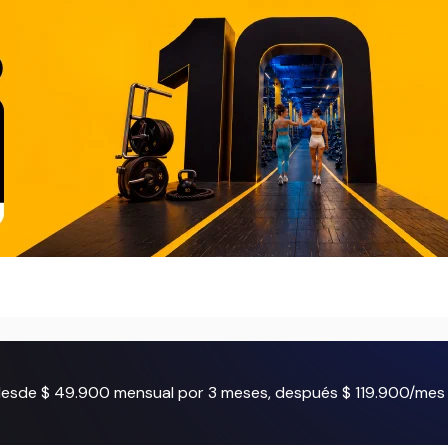
 desde $ 49.900 mensual por 3 meses, después $ 119.900/mes