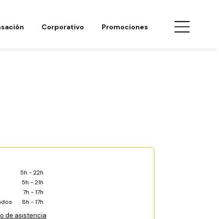
sación
Corporativo
Promociones
5h - 22h
5h - 21h
7h - 17h
ados
8h - 17h
co de asistencia