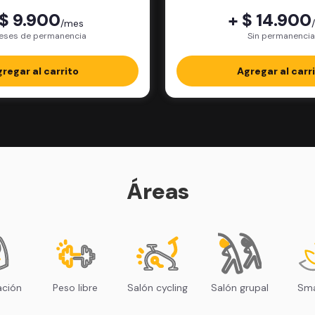
 $ 9.900
+ $ 14.900
/mes
eses de permanencia
Sin permanencia
regar al carrito
Agregar al carr
Áreas
ación
Peso libre
Salón cycling
Salón grupal
Sma