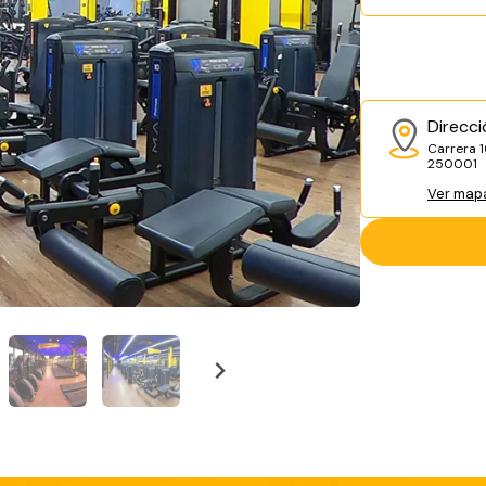
Direcci
Carrera 1
250001
Ver map