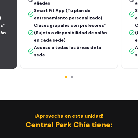
aliadas
a
Smart Fit App (Tu plan de
S
)
entrenamiento personalizado)
e
es*
Clases grupales con profesores*
C
lón
(Sujeto a disponibilidad de salón
(
en cada sede)
e
Acceso a todas las áreas de la
A
sede
s
¡Aprovecha en esta unidad!
Central Park Chía tiene: