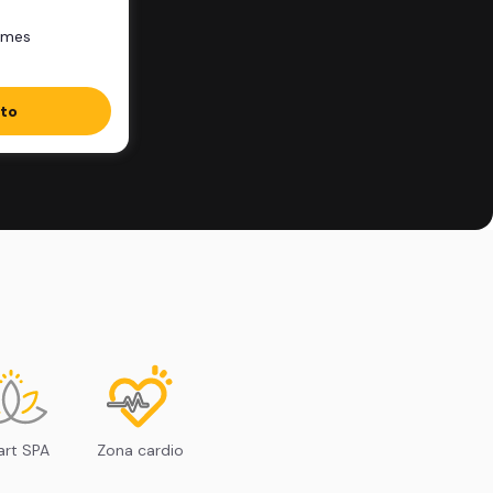
/mes
ito
rt SPA
Zona cardio