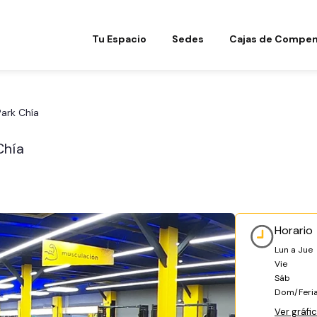
Tu Espacio
Sedes
Cajas de Compen
Park Chía
Chía
Horario
Lun a Jue
Vie
Sáb
Dom/Feri
Ver gráfi