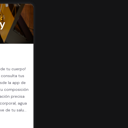
 de tu cuerpo!
 consulta tus
sde la app de
 tu composición
ación precisa
corporal, agua
ave de tu salud