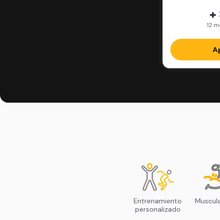
+
12 m
Ag
Entrenamiento
Muscul
personalizado