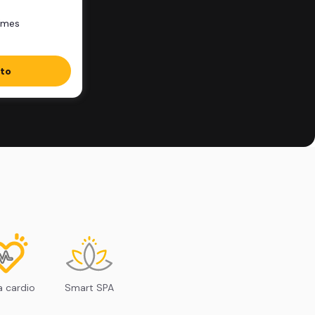
/mes
ito
 cardio
Smart SPA