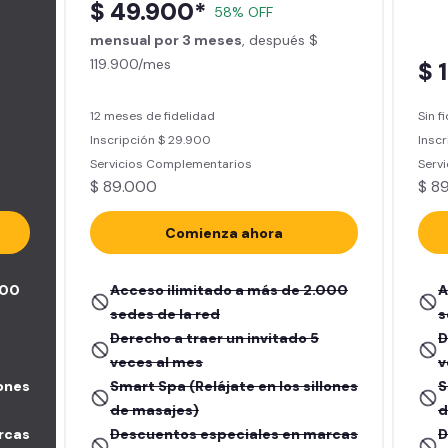
$ 49.900*
58% OFF
mensual por 3 meses
, después $
119.900/mes
$ 
12 meses de fidelidad
Sin f
Inscripción $ 29.900
Inscr
Servicios Complementarios
Serv
$ 89.000
$ 8
Comienza ahora
000
Acceso ilimitado a más de 2.000
A
sedes de la red
s
Derecho a traer un invitado 5
D
veces al mes
v
lones
Smart Spa (Relájate en los sillones
S
de masajes)
d
rcas
Descuentos especiales en marcas
D