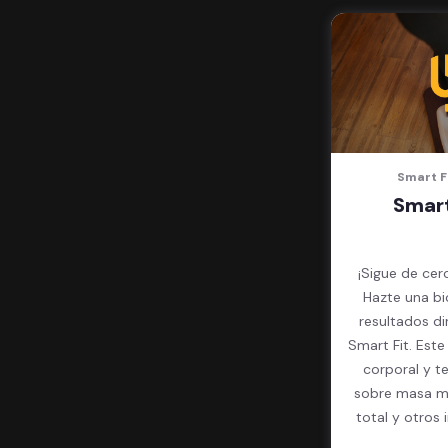
Smart F
Smart
¡Sigue de cer
Hazte una bi
resultados d
Smart Fit. Est
corporal y t
sobre masa mu
total y otros 