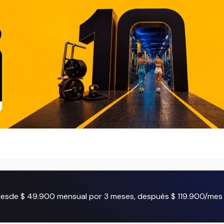
 desde $ 49.900 mensual por 3 meses, después $ 119.900/mes