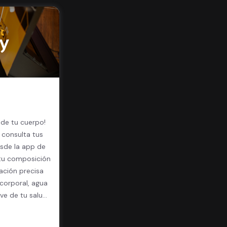
 de tu cuerpo!
 consulta tus
sde la app de
 tu composición
ación precisa
corporal, agua
ave de tu salud