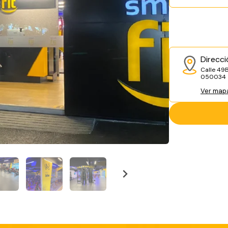
Direcci
Calle 49B
050034
Ver map