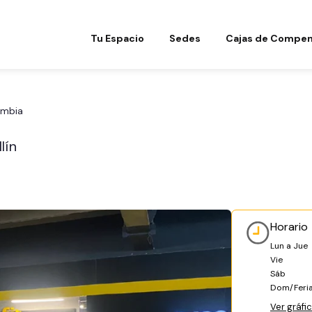
Tu Espacio
Sedes
Cajas de Compen
ombia
lín
Horario
Lun a Jue
Vie
Sáb
Dom/Feri
Ver gráfi