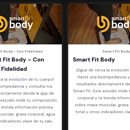
it Body - Con Fidelidad
Smart Fit Body
 Fit Body - Con
Smart Fit Body
Fidelidad
¡Sigue de cerca la evolución
Hazte una bioimpedancia y
ca la evolución de tu cuerpo!
resultados directamente de
oimpedancia y consulta tus
Smart Fit. Este estudio mide
irectamente desde la app de
corporal y te brinda inform
e estudio mide tu composición
sobre masa muscular, grasa 
e brinda información precisa
total y otros indicadores cl
scular, grasa corporal, agua
física.
indicadores clave de tu salud
física.