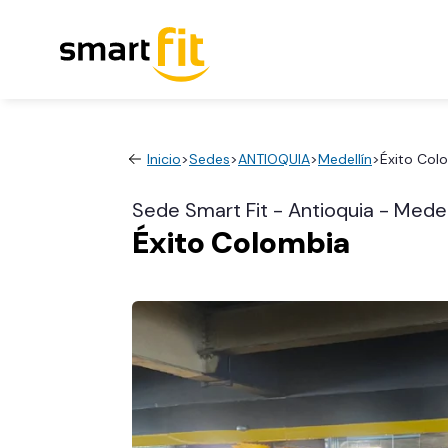
Inicio
>
Sedes
>
ANTIOQUIA
>
Medellín
>
Éxito Col
Sede Smart Fit - Antioquia - Medel
Éxito Colombia