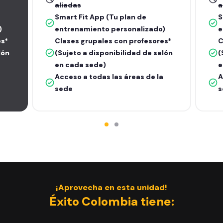
aliadas
a
Smart Fit App (Tu plan de
S
)
entrenamiento personalizado)
e
es*
Clases grupales con profesores*
C
lón
(Sujeto a disponibilidad de salón
(
en cada sede)
e
Acceso a todas las áreas de la
A
sede
s
¡Aprovecha en esta unidad!
Éxito Colombia tiene: