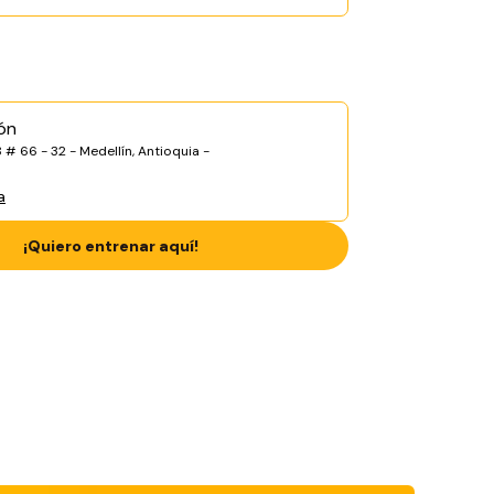
ón
 # 66 - 32 - Medellín, Antioquia -
a
¡Quiero entrenar aquí!