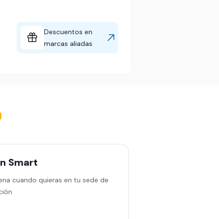
Descuentos en
marcas aliadas
a
an
Smart
Plan
Black sin
permanencia
ena cuando quieras en tu sede de
ción
Entrena en cualquiera
en América Latina