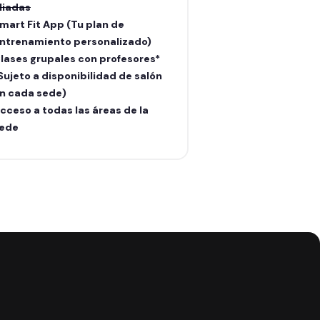
liadas
aliadas
mart Fit App (Tu plan de
Smart Fit App (Tu
ntrenamiento personalizado)
entrenamiento pe
lases grupales con profesores*
Clases grupales c
Sujeto a disponibilidad de salón
(Sujeto a disponib
n cada sede)
en cada sede)
cceso a todas las áreas de la
Acceso a todas la
ede
sede