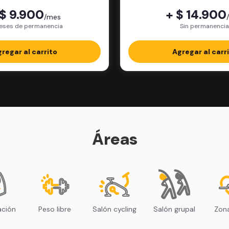
 $ 9.900
+ $ 14.900
/mes
eses de permanencia
Sin permanencia
regar al carrito
Agregar al carr
Áreas
ación
Peso libre
Salón cycling
Salón grupal
Zona