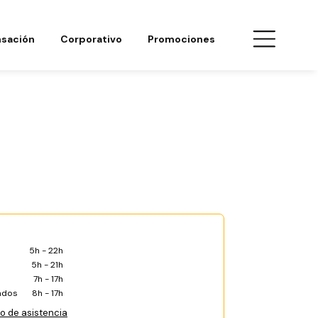
sación
Corporativo
Promociones
5h - 22h
5h - 21h
7h - 17h
ados
8h - 17h
co de asistencia