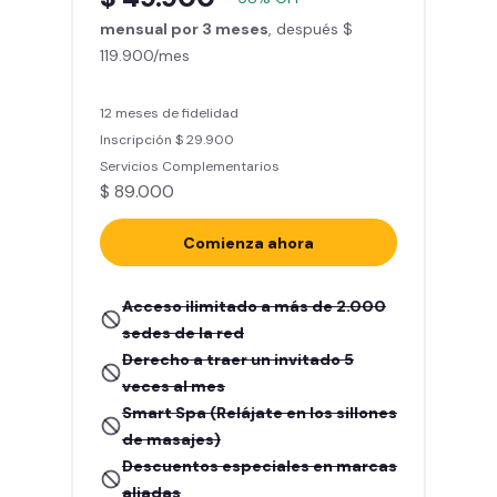
mensual por 3 meses
, después $
119.900/mes
12 meses de fidelidad
Inscripción $ 29.900
Servicios Complementarios
$ 89.000
Comienza ahora
Acceso ilimitado a más de 2.000
sedes de la red
Derecho a traer un invitado 5
veces al mes
Smart Spa (Relájate en los sillones
de masajes)
Descuentos especiales en marcas
aliadas