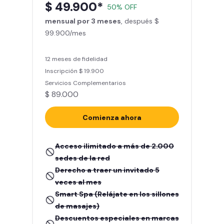
$ 49.900*
50% OFF
mensual por 3 meses
, después $
99.900/mes
12 meses de fidelidad
Inscripción $ 19.900
Servicios Complementarios
$ 89.000
Comienza ahora
Acceso ilimitado a más de 2.000
sedes de la red
Derecho a traer un invitado 5
veces al mes
Smart Spa (Relájate en los sillones
de masajes)
Descuentos especiales en marcas