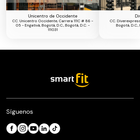
Unicentro de Occidente
Di
CC. Unicentro Occidente, Carrera 111C # 86 -
CC. Diverexpress,
05 - Engativá, Bogotá, D.C., Bogotá, D.C. -
Bogotá, D.C., 
111031
Síguenos