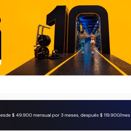
 desde $ 49.900 mensual por 3 meses, después $ 119.900/mes