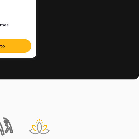
/mes
ito