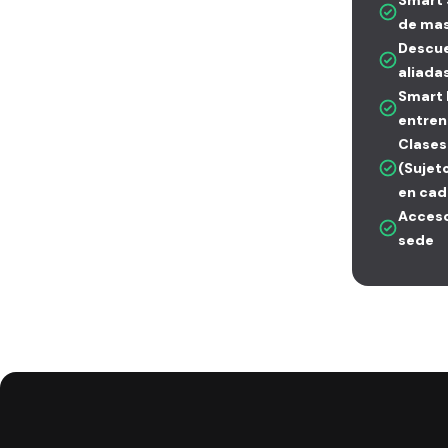
Smart S
de mas
Descue
aliada
Smart 
entren
Clases
(Sujet
en cad
Acceso
sede