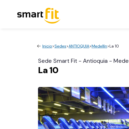
Inicio
>
Sedes
>
ANTIOQUIA
>
Medellín
>
La 10
Sede Smart Fit - Antioquia - Medel
La 10