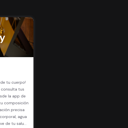
 de tu cuerpo!
 consulta tus
sde la app de
 tu composición
ación precisa
corporal, agua
ave de tu salud