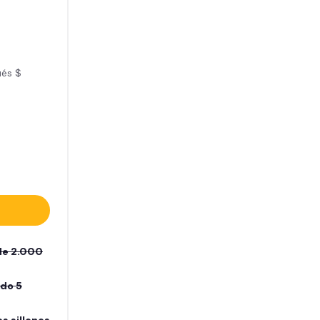
ués $
de 2.000
ado 5