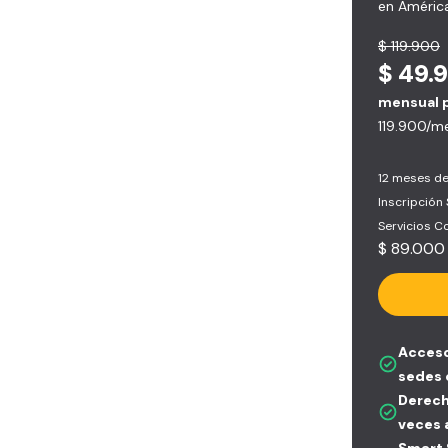
en América
$ 119.900
$ 49.
mensual 
119.900/m
12 meses de
Inscripción
Servicios 
$ 89.000
Acceso
sedes 
Derech
veces 