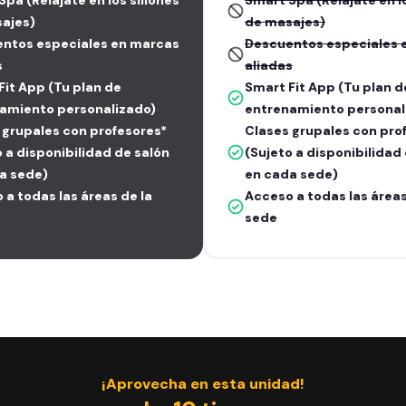
pa (Relájate en los sillones
Smart Spa (Relájate en lo
ajes)
de masajes)
ntos especiales en marcas
Descuentos especiales 
s
aliadas
Fit App (Tu plan de
Smart Fit App (Tu plan d
amiento personalizado)
entrenamiento personal
 grupales con profesores*
Clases grupales con pro
o a disponibilidad de salón
(Sujeto a disponibilidad
a sede)
en cada sede)
 a todas las áreas de la
Acceso a todas las áreas
sede
¡Aprovecha en esta unidad!