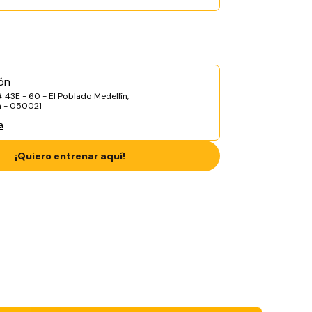
ón
# 43E - 60 - El Poblado Medellín,
a - 050021
a
¡Quiero entrenar aquí!