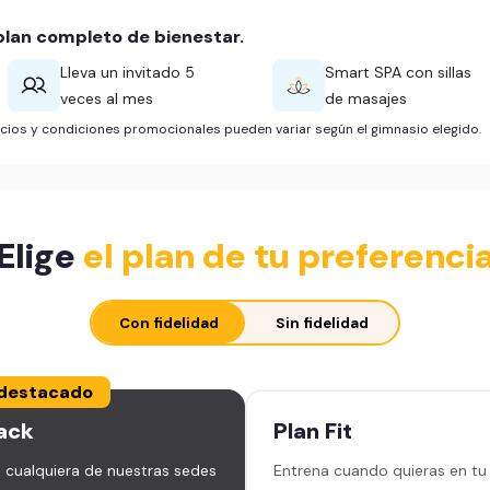
lan completo de bienestar.
Lleva un invitado 5
Smart SPA con sillas
veces al mes
de masajes
ficios y condiciones promocionales pueden variar según el gimnasio elegido.
Elige
el plan de tu preferenci
Con fidelidad
Sin fidelidad
destacado
ack
Plan
Fit
 cualquiera de nuestras sedes
Entrena cuando quieras en tu