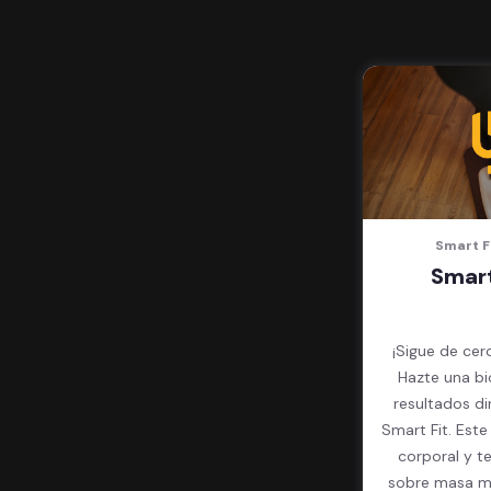
Smart F
Smart
¡Sigue de cer
Hazte una bi
resultados d
Smart Fit. Est
corporal y t
sobre masa mu