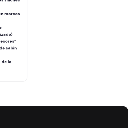
s sillones
en marcas
e
izado)
fesores*
 de salón
 de la