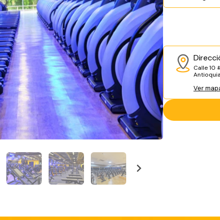
Direcci
Calle 10 
Antioqui
Ver map