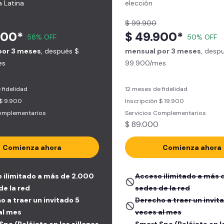
 Latina
elección
$ 99.900
900*
$ 49.900*
58% OFF
50% OFF
por 3 meses
, después $
mensual por 3 meses
, desp
es
99.900/mes
 fidelidad
12 meses de fidelidad
 $ 9.900
Inscripción $ 19.900
Complementarios
Servicios Complementarios
$ 89.000
Comienza ahora
Comienza ahora
 ilimitado a más de 2.000
Acceso ilimitado a más 
de la red
sedes de la red
o a traer un invitado 5
Derecho a traer un invit
al mes
veces al mes