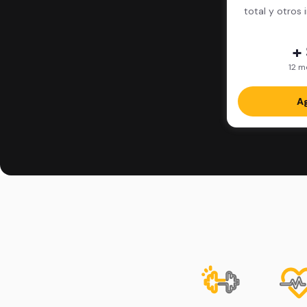
total y otros 
+
12 m
Ag