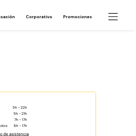
sación
Corporativo
Promociones
5h - 22h
5h - 21h
7h - 17h
ados
8h - 17h
co de asistencia