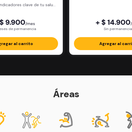
física.
indicadores clave de tu salud
física.
 $ 9.900
+ $ 14.900
/mes
eses de permanencia
Sin permanencia
regar al carrito
Agregar al carr
Áreas