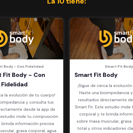
La 10 tiene:
it Body - Con Fidelidad
Smart Fit Body
 Fit Body - Con
Smart Fit Body
Fidelidad
¡Sigue de cerca la evolución
Hazte una bioimpedancia y
ca la evolución de tu cuerpo!
resultados directamente de
oimpedancia y consulta tus
Smart Fit. Este estudio mide
irectamente desde la app de
corporal y te brinda inform
e estudio mide tu composición
sobre masa muscular, grasa 
e brinda información precisa
total y otros indicadores cl
scular, grasa corporal, agua