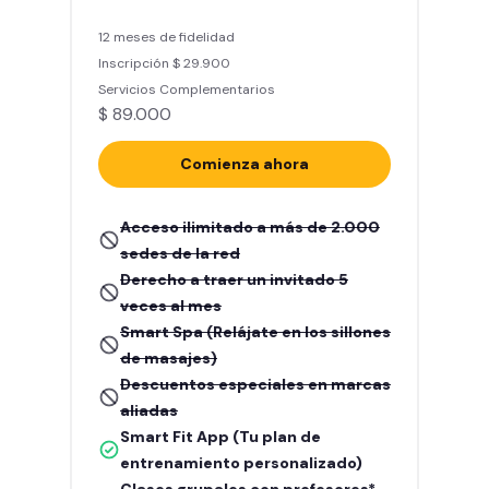
12 meses de fidelidad
Inscripción $ 29.900
Servicios Complementarios
$ 89.000
Comienza ahora
Acceso ilimitado a más de 2.000
sedes de la red
Derecho a traer un invitado 5
veces al mes
Smart Spa (Relájate en los sillones
de masajes)
Descuentos especiales en marcas
aliadas
Smart Fit App (Tu plan de
entrenamiento personalizado)
Clases grupales con profesores*