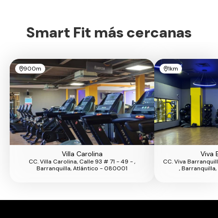
Smart Fit más cercanas
900m
1km
Villa Carolina
Viva 
CC. Villa Carolina, Calle 93 # 71 - 49 - ,
CC. Viva Barranquil
Barranquilla, Atlántico - 080001
, Barranquill