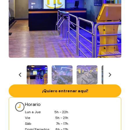
¡Quiero entrenar aquí!
Horario
Lun a Jue
5h - 22h
Vie
5h - 21h
Sáb
7h - 17h
Dom/Feriados
8h - 17h