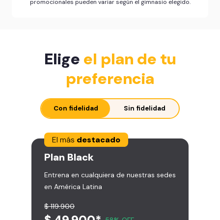
promocionales pueden variar según el gimnasio elegido.
Elige
el plan de tu
preferencia
Con fidelidad
Sin fidelidad
El más
destacado
Plan
Black
Entrena en cualquiera de nuestras sedes
en América Latina
$ 119.900
$ 49.900*
58% OFF