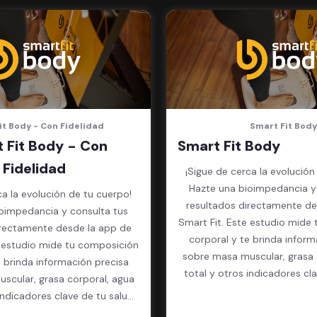
it Body - Con Fidelidad
Smart Fit Body
 Fit Body - Con
Smart Fit Body
Fidelidad
¡Sigue de cerca la evolución
Hazte una bioimpedancia y
ca la evolución de tu cuerpo!
resultados directamente de
oimpedancia y consulta tus
Smart Fit. Este estudio mide
irectamente desde la app de
corporal y te brinda inform
e estudio mide tu composición
sobre masa muscular, grasa 
e brinda información precisa
total y otros indicadores cl
scular, grasa corporal, agua
física.
indicadores clave de tu salud
física.