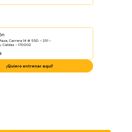
ón
Plaza, Carrera 14 # 55D – 251 -
s, Caldas - 170002
a
¡Quiero entrenar aquí!