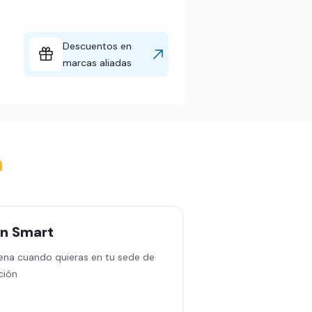
Descuentos en
marcas aliadas
a
an
Smart
Plan
Black sin
permanencia
ena cuando quieras en tu sede de
ción
Entrena en cualquiera
en América Latina