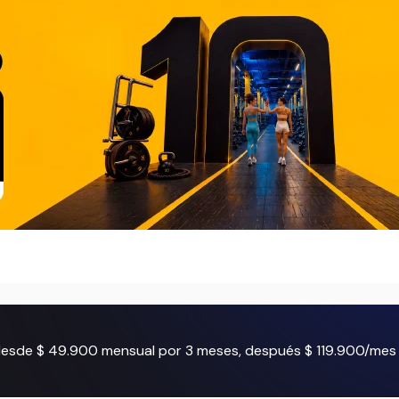
 desde $ 49.900 mensual por 3 meses, después $ 119.900/mes