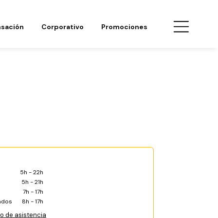
sación
Corporativo
Promociones
5h - 22h
5h - 21h
7h - 17h
ados
8h - 17h
co de asistencia