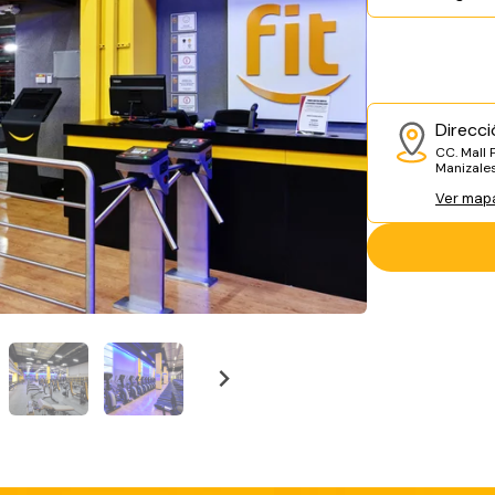
Direcci
CC. Mall 
Manizale
Ver map