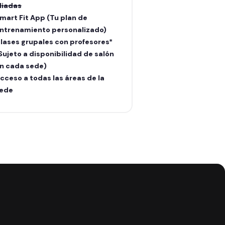
liadas
aliadas
mart Fit App (Tu plan de
Smart Fit App (Tu
ntrenamiento personalizado)
entrenamiento pe
lases grupales con profesores*
Clases grupales c
Sujeto a disponibilidad de salón
(Sujeto a disponib
n cada sede)
en cada sede)
cceso a todas las áreas de la
Acceso a todas la
ede
sede