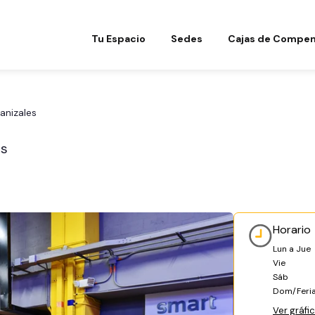
Tu Espacio
Sedes
Cajas de Compen
anizales
es
Horario
Lun a Jue
Vie
Sáb
Dom/Feri
Ver gráfi