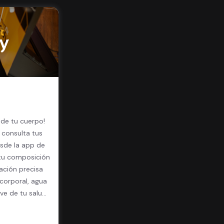
 de tu cuerpo!
 consulta tus
sde la app de
 tu composición
ación precisa
corporal, agua
ave de tu salud