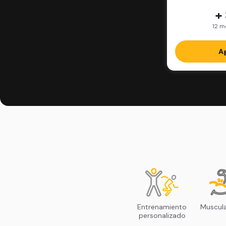
+
12 m
Ag
Entrenamiento
Muscul
personalizado