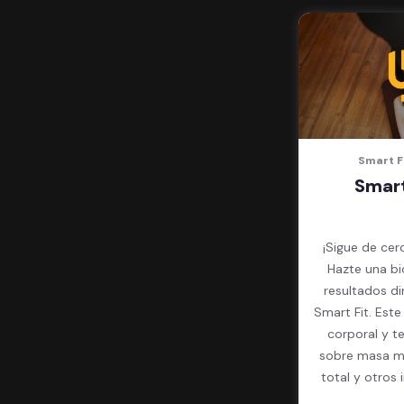
Smart F
Smart
¡Sigue de cer
Hazte una bi
resultados d
Smart Fit. Est
corporal y t
sobre masa mu
total y otros 