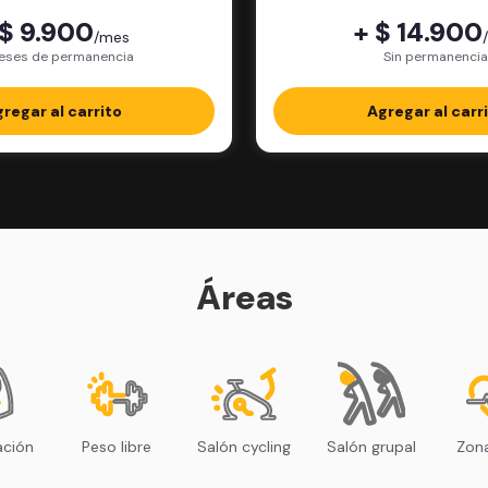
 $ 9.900
+ $ 14.900
/mes
eses de permanencia
Sin permanencia
regar al carrito
Agregar al carr
Áreas
ación
Peso libre
Salón cycling
Salón grupal
Zona