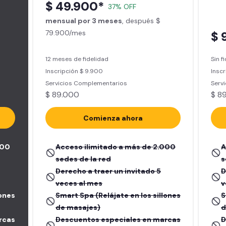
$ 49.900*
37% OFF
mensual por 3 meses
, después $
79.900/mes
$ 
12 meses de fidelidad
Sin f
Inscripción $ 9.900
Inscr
Servicios Complementarios
Serv
$ 89.000
$ 8
Comienza ahora
000
Acceso ilimitado a más de 2.000
A
sedes de la red
s
Derecho a traer un invitado 5
D
veces al mes
v
lones
Smart Spa (Relájate en los sillones
S
de masajes)
d
rcas
Descuentos especiales en marcas
D