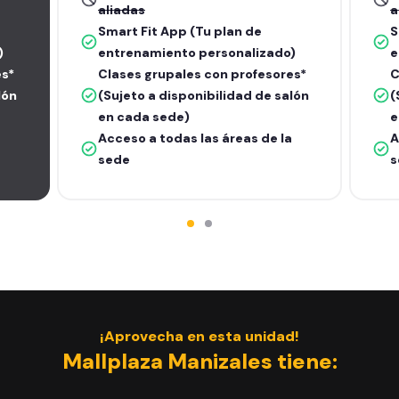
aliadas
a
Smart Fit App (Tu plan de
S
)
entrenamiento personalizado)
e
es*
Clases grupales con profesores*
C
lón
(Sujeto a disponibilidad de salón
(
en cada sede)
e
Acceso a todas las áreas de la
A
sede
s
¡Aprovecha en esta unidad!
Mallplaza Manizales tiene: