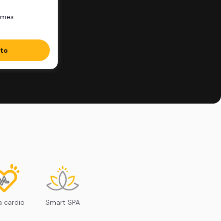
/mes
ito
 cardio
Smart SPA