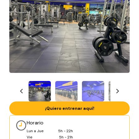
¡Quiero entrenar aquí!
Horario
Lun a Jue
5h - 22h
Vie
5h - 21h