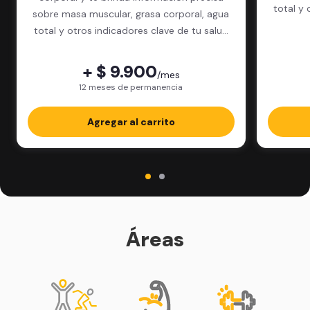
total y 
sobre masa muscular, grasa corporal, agua
total y otros indicadores clave de tu salud
física.
+ $ 9.900
/mes
12 meses de permanencia
Agregar al carrito
Áreas