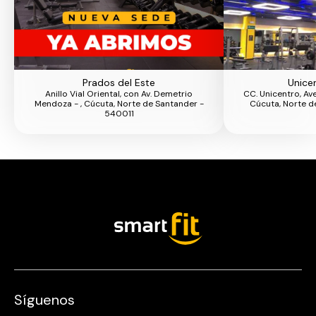
Prados del Este
Unice
Anillo Vial Oriental, con Av. Demetrio
CC. Unicentro, Ave
Mendoza - , Cúcuta, Norte de Santander -
Cúcuta, Norte 
540011
Síguenos