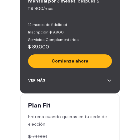
mensual por 3 meses
, después $
119.900/mes
12 meses de fidelidad
Inscripción $ 9.900
Servicios Complementarios
$ 89.000
Comienza ahora
Acceso ilimitado a más de 2.000
VER MÁS
sedes de la red
Derecho a traer un invitado 5
veces al mes
Plan
Fit
Smart Spa (Relájate en los sillones
Entrena cuando quieras en tu sede de
de masajes)
elección
Descuentos especiales en marcas
aliadas
$ 79.900
Smart Fit App (Tu plan de