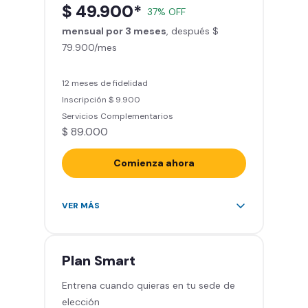
$ 49.900*
37% OFF
entrenamiento personalizado)
mensual por 3 meses
Clases grupales con profesores*
, después $
79.900/mes
(Sujeto a disponibilidad de salón
en cada sede)
Acceso a todas las áreas de la
12 meses de fidelidad
sede
Inscripción $ 9.900
Servicios Complementarios
$ 89.000
Comienza ahora
Acceso ilimitado a más de 2.000
VER MÁS
sedes de la red
Derecho a traer un invitado 5
veces al mes
Plan
Smart
Smart Spa (Relájate en los sillones
Entrena cuando quieras en tu sede de
de masajes)
elección
Descuentos especiales en marcas