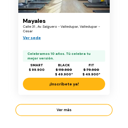
Mayales
Calle 31 , Av. Salguero - Valledupar, Valledupar -
Cesar
Ver sede
Celebramos 10 años. Tú celebra tu
mejor versión.
SMART
BLACK
FIT
$ 99.900
$ 119.900
$ 79.900
$ 49.900
*
$ 49.900
*
¡Inscríbete ya!
Ver más