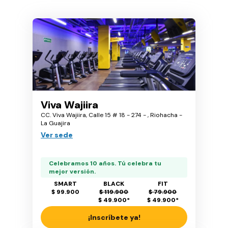
Viva Wajiira
CC. Viva Wajiira, Calle 15 # 18 - 274 - , Riohacha -
La Guajira
Ver sede
Celebramos 10 años. Tú celebra tu
mejor versión.
SMART
BLACK
FIT
$ 99.900
$ 119.900
$ 79.900
$ 49.900
*
$ 49.900
*
¡Inscríbete ya!