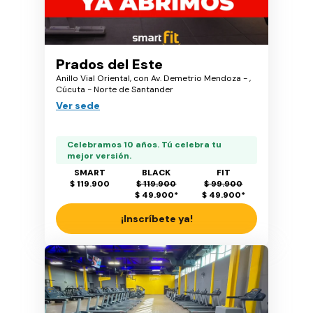
Prados del Este
Anillo Vial Oriental, con Av. Demetrio Mendoza - ,
Cúcuta - Norte de Santander
Ver sede
Celebramos 10 años. Tú celebra tu
mejor versión.
SMART
BLACK
FIT
$ 119.900
$ 119.900
$ 99.900
$ 49.900
*
$ 49.900
*
¡Inscríbete ya!