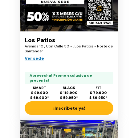
Los Patios
Avenida 10 , Con Calle 50 - , Los Patios - Norte de
Santander
Ver sede
Aprovecha! Promo exclusiva de
preventa!
SMART
BLACK
FIT
$ 99.900
$ 119.900
$ 79.900
$ 69.900
*
$ 59.950
*
$ 39.950
*
¡Inscríbete ya!