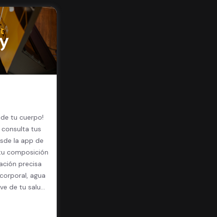
 de tu cuerpo!
 consulta tus
sde la app de
 tu composición
ación precisa
corporal, agua
ave de tu salud