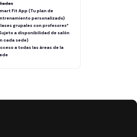
liadas
aliadas
mart Fit App (Tu plan de
Smart Fit App (Tu
ntrenamiento personalizado)
entrenamiento pe
lases grupales con profesores*
Clases grupales c
Sujeto a disponibilidad de salón
(Sujeto a disponib
n cada sede)
en cada sede)
cceso a todas las áreas de la
Acceso a todas la
ede
sede