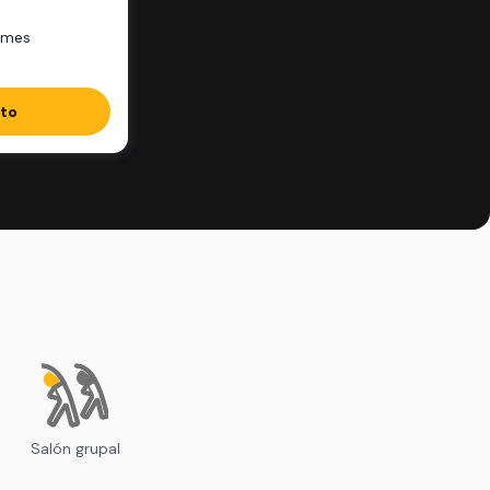
/mes
ito
o
Salón grupal