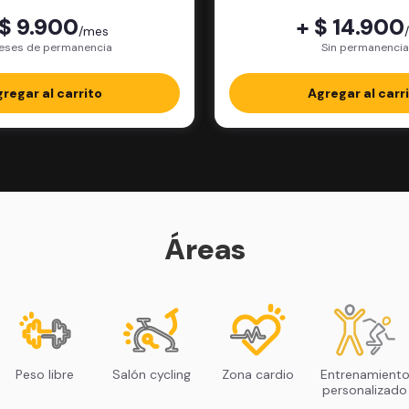
 $ 9.900
+ $ 14.900
/mes
eses de permanencia
Sin permanencia
regar al carrito
Agregar al carr
Áreas
Peso libre
Salón cycling
Zona cardio
Entrenamient
personalizado