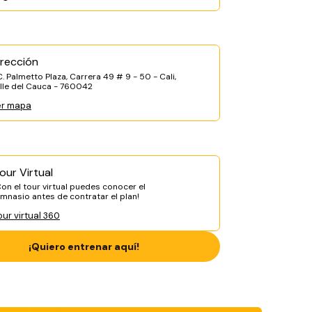
irección
. Palmetto Plaza, Carrera 49 # 9 - 50 - Cali,
lle del Cauca - 760042
er mapa
our Virtual
Con el tour virtual puedes conocer el
imnasio antes de contratar el plan!
our virtual 360
¡Quiero entrenar aquí!