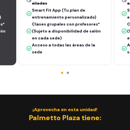
aliadas
a
Smart Fit App (Tu plan de
S
)
entrenamiento personalizado)
e
es*
Clases grupales con profesores*
C
lón
(Sujeto a disponibilidad de salón
(
en cada sede)
e
Acceso a todas las áreas de la
A
sede
s
¡Aprovecha en esta unidad!
Palmetto Plaza tiene: