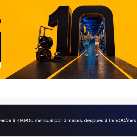
 desde $ 49.900 mensual por 3 meses, después $ 119.900/mes