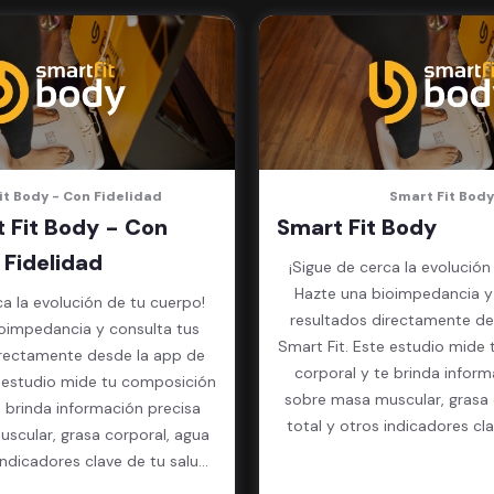
it Body - Con Fidelidad
Smart Fit Body
 Fit Body - Con
Smart Fit Body
Fidelidad
¡Sigue de cerca la evolución
Hazte una bioimpedancia y
ca la evolución de tu cuerpo!
resultados directamente de
oimpedancia y consulta tus
Smart Fit. Este estudio mide
irectamente desde la app de
corporal y te brinda inform
e estudio mide tu composición
sobre masa muscular, grasa 
e brinda información precisa
total y otros indicadores cl
scular, grasa corporal, agua
física.
indicadores clave de tu salud
física.