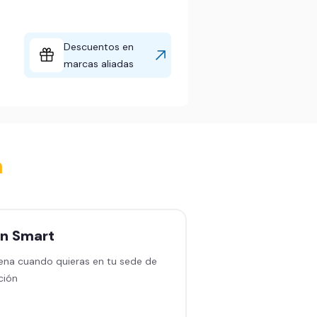
Descuentos en
marcas aliadas
a
an
Smart
Plan
Black sin
permanencia
ena cuando quieras en tu sede de
ción
Entrena en cualquiera
en América Latina