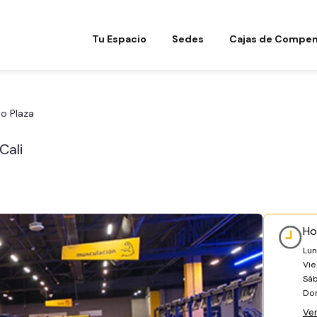
Tu Espacio
Sedes
Cajas de Compen
o Plaza
Cali
Ho
Lun
Vie
Sá
Do
Ver