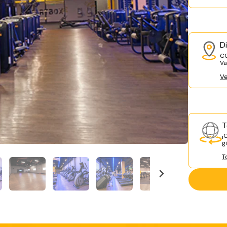
D
CC
Va
V
T
¡
g
T