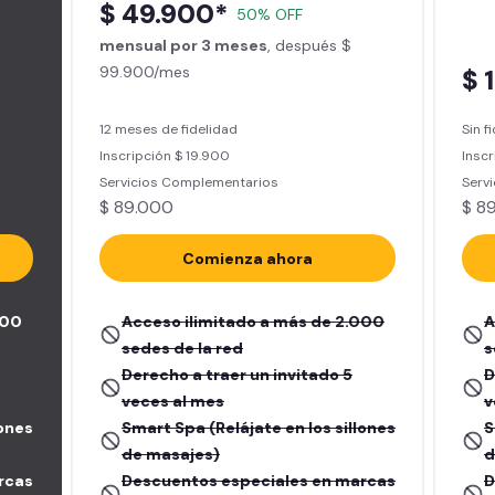
$ 49.900*
50% OFF
mensual por 3 meses
, después $
99.900/mes
$ 
12 meses de fidelidad
Sin f
Inscripción $ 19.900
Inscr
Servicios Complementarios
Serv
$ 89.000
$ 8
Comienza ahora
000
Acceso ilimitado a más de 2.000
A
sedes de la red
s
Derecho a traer un invitado 5
D
veces al mes
v
lones
Smart Spa (Relájate en los sillones
S
de masajes)
d
rcas
Descuentos especiales en marcas
D