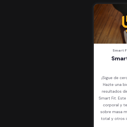
Smart F
Smart
¡Sigue de cer
Hazte una bi
resultados d
Smart Fit. Est
corporal y t
sobre masa mu
total y otros 