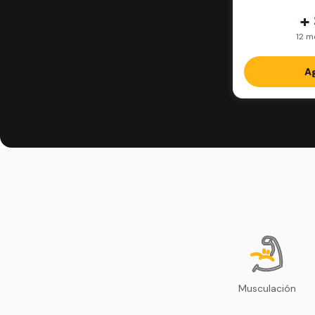
+
12 m
Ag
Musculación