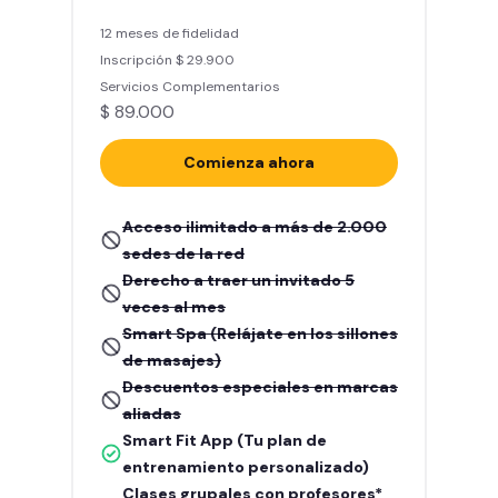
12 meses de fidelidad
Inscripción $ 29.900
Servicios Complementarios
$ 89.000
Comienza ahora
Acceso ilimitado a más de 2.000
sedes de la red
Derecho a traer un invitado 5
veces al mes
Smart Spa (Relájate en los sillones
de masajes)
Descuentos especiales en marcas
aliadas
Smart Fit App (Tu plan de
entrenamiento personalizado)
Clases grupales con profesores*