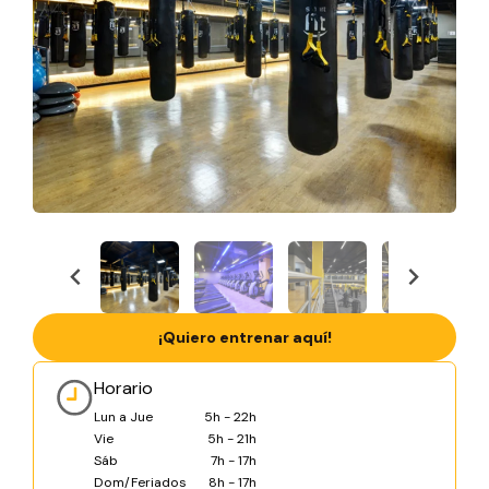
¡Quiero entrenar aquí!
Horario
Lun a Jue
5h - 22h
Vie
5h - 21h
Sáb
7h - 17h
Dom/Feriados
8h - 17h