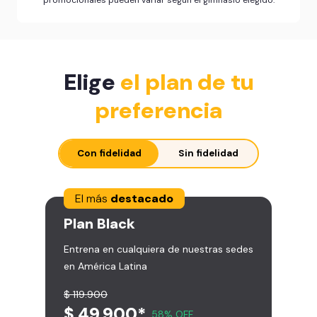
Elige
el plan de tu
preferencia
Con fidelidad
Sin fidelidad
El más
destacado
Plan
Black
Entrena en cualquiera de nuestras sedes
en América Latina
$ 119.900
$ 49.900*
58% OFF