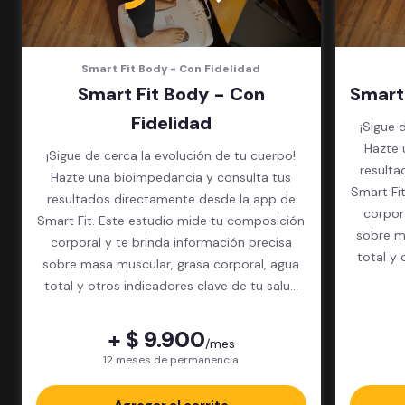
Smart Fit Body - Con Fidelidad
Smart Fit Body - Con
Smart
Fidelidad
¡Sigue 
Hazte 
¡Sigue de cerca la evolución de tu cuerpo!
resulta
Hazte una bioimpedancia y consulta tus
Smart Fi
resultados directamente desde la app de
corpor
Smart Fit. Este estudio mide tu composición
sobre m
corporal y te brinda información precisa
total y 
sobre masa muscular, grasa corporal, agua
total y otros indicadores clave de tu salud
física.
+ $ 9.900
/mes
12 meses de permanencia
Agregar al carrito