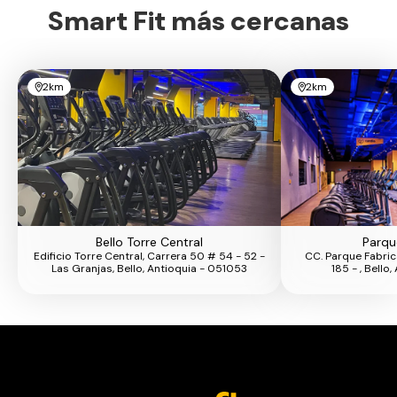
Smart Fit más cercanas
2km
2km
Bello Torre Central
Parqu
Edificio Torre Central, Carrera 50 # 54 - 52 -
CC. Parque Fabric
Las Granjas, Bello, Antioquia - 051053
185 - , Bello