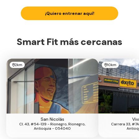
¡Quiero entrenar aquí!
Smart Fit más cercanas
2km
10km
San Nicolás
Viv
Cl. 43, #54-139 - Rionegro, Rionegro,
Carrera 33, #7A 
Antioquia - 054040
Antioq