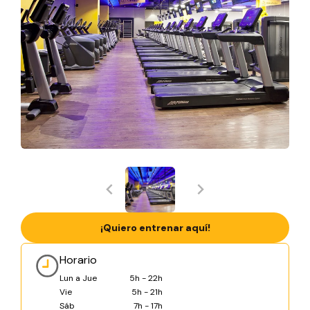
¡Quiero entrenar aquí!
Horario
Lun a Jue
5h - 22h
Vie
5h - 21h
Sáb
7h - 17h