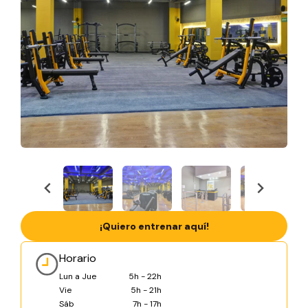
¡Quiero entrenar aquí!
Horario
Lun a Jue
5h - 22h
Vie
5h - 21h
Sáb
7h - 17h