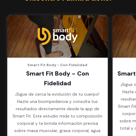
Clases grupales con profesores*
(Sujeto a disponibilidad de salón
en cada sede)
Acceso a todas las áreas de la
sede
Smart Fit Body - Con Fidelidad
Smart Fit Body - Con
Smart
Fidelidad
¡Sigue 
Hazte 
¡Sigue de cerca la evolución de tu cuerpo!
resulta
Hazte una bioimpedancia y consulta tus
Smart Fi
resultados directamente desde la app de
corpor
Smart Fit. Este estudio mide tu composición
sobre m
corporal y te brinda información precisa
total y 
sobre masa muscular, grasa corporal, agua