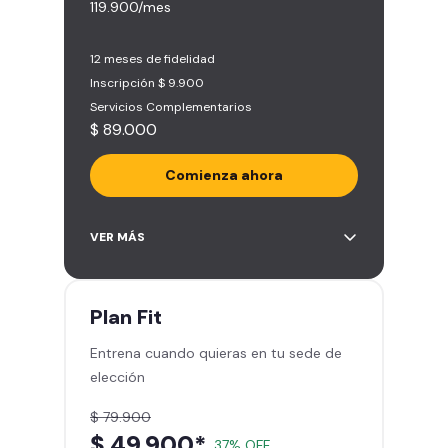
119.900/mes
12 meses de fidelidad
Inscripción $ 9.900
Servicios Complementarios
$ 89.000
Comienza ahora
Acceso ilimitado a más de 2.000
VER MÁS
sedes de la red
Derecho a traer un invitado 5
veces al mes
Plan
Fit
Smart Spa (Relájate en los sillones
Entrena cuando quieras en tu sede de
de masajes)
elección
Descuentos especiales en marcas
aliadas
$ 79.900
Smart Fit App (Tu plan de
$ 49.900*
37% OFF