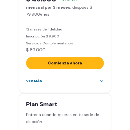
entrenamiento personalizado)
mensual por 3 meses
Clases grupales con profesores*
, después $
79.900/mes
(Sujeto a disponibilidad de salón
en cada sede)
Acceso a todas las áreas de la
12 meses de fidelidad
sede
Inscripción $ 9.900
Servicios Complementarios
$ 89.000
Comienza ahora
Acceso ilimitado a más de 2.000
VER MÁS
sedes de la red
Derecho a traer un invitado 5
veces al mes
Plan
Smart
Smart Spa (Relájate en los sillones
Entrena cuando quieras en tu sede de
de masajes)
elección
Descuentos especiales en marcas
aliadas