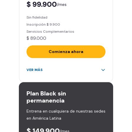
$ 99.900
/mes
Smart Fit App (Tu plan de
entrenamiento personalizado)
Sin fidelidad
Clases grupales con profesores*
Inscripción $ 9.900
(Sujeto a disponibilidad de salón
Servicios Complementarios
en cada sede)
$ 89.000
Acceso a todas las áreas de la
sede
Comienza ahora
Acceso ilimitado a más de 2.000
VER MÁS
sedes de la red
Derecho a traer un invitado 5
veces al mes
Plan
Black sin
Smart Spa (Relájate en los sillones
permanencia
de masajes)
Entrena en cualquiera de nuestras sedes
Descuentos especiales en marcas
en América Latina
aliadas
Smart Fit App (Tu plan de
$ 149.900
/mes