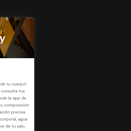
 de tu cuerpo!
 consulta tus
sde la app de
 tu composición
ación precisa
corporal, agua
ave de tu salud