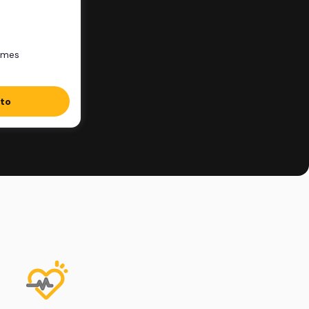
/mes
ito