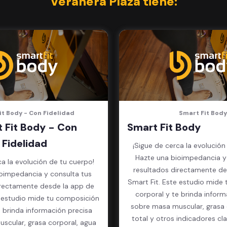
Veranera Plaza tiene:
it Body - Con Fidelidad
Smart Fit Body
 Fit Body - Con
Smart Fit Body
Fidelidad
¡Sigue de cerca la evolución
Hazte una bioimpedancia y
ca la evolución de tu cuerpo!
resultados directamente de
oimpedancia y consulta tus
Smart Fit. Este estudio mide
irectamente desde la app de
corporal y te brinda inform
e estudio mide tu composición
sobre masa muscular, grasa 
e brinda información precisa
total y otros indicadores cl
scular, grasa corporal, agua