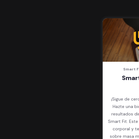
Smart F
Smart
¡Sigue de cer
Hazte una bi
resultados d
Smart Fit. Est
corporal y t
sobre masa mu