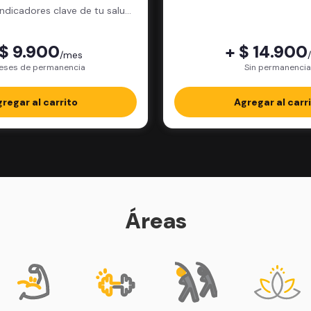
física.
indicadores clave de tu salud
física.
 $ 9.900
+ $ 14.900
/mes
eses de permanencia
Sin permanencia
regar al carrito
Agregar al carr
Áreas