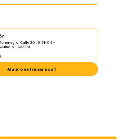
ón
onenegro, Calle 30 , # 31-04 -
 Quindio - 633331
a
¡Quiero entrenar aquí!