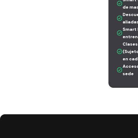
de mas
Descue
aliada
Smart 
entren
Clases
(Sujet
en cad
Acceso
sede