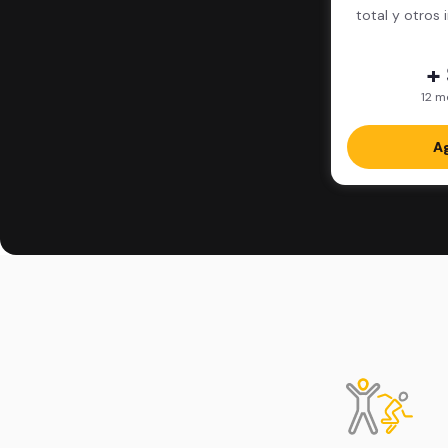
total y otros 
+
12 m
Ag