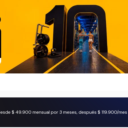
 desde $ 49.900 mensual por 3 meses, después $ 119.900/mes