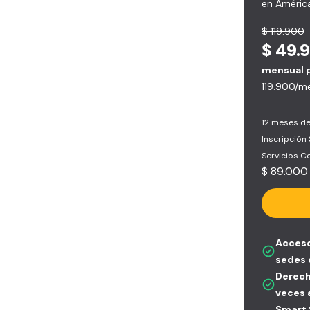
en América
$ 119.900
$ 49.
mensual 
119.900/m
12 meses de
Inscripción
Servicios 
$ 89.000
Acceso
sedes 
Derech
veces 
Smart S