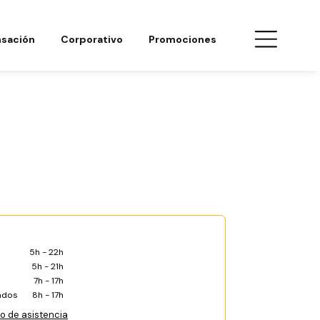
sación
Corporativo
Promociones
5h - 22h
5h - 21h
7h - 17h
ados
8h - 17h
co de asistencia