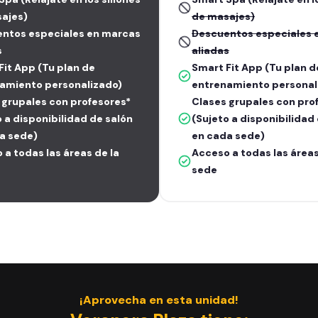
ajes)
de masajes)
ntos especiales en marcas
Descuentos especiales 
s
aliadas
Fit App (Tu plan de
Smart Fit App (Tu plan d
amiento personalizado)
entrenamiento personal
 grupales con profesores*
Clases grupales con pro
o a disponibilidad de salón
(Sujeto a disponibilidad
a sede)
en cada sede)
 a todas las áreas de la
Acceso a todas las áreas
sede
¡Aprovecha en esta unidad!