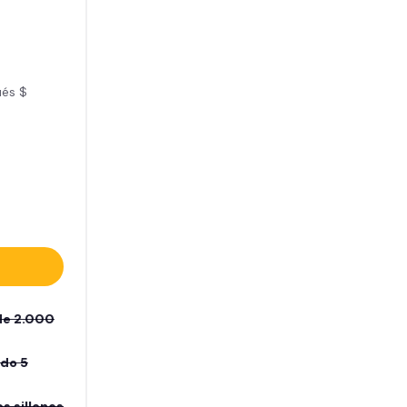
ués $
de 2.000
ado 5
s sillones