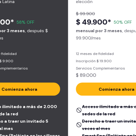
 Latina
elección
$ 99.900
900*
$ 49.900*
58% OFF
50% OFF
por 3 meses
, después $
mensual por 3 meses
, desp
es
99.900/mes
 fidelidad
12 meses de fidelidad
 $ 9.900
Inscripción $ 19.900
Complementarios
Servicios Complementarios
$ 89.000
Comienza ahora
Comienza ahora
 ilimitado a más de 2.000
Acceso ilimitado a más 
de la red
sedes de la red
o a traer un invitado 5
Derecho a traer un invit
al mes
veces al mes
pa (Relájate en los sillones
Smart Spa (Relájate en lo