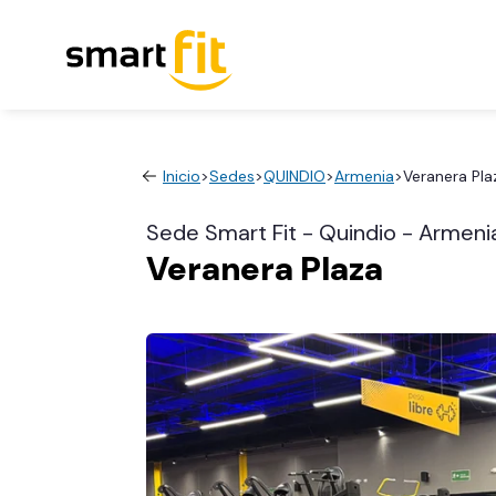
Inicio
>
Sedes
>
QUINDIO
>
Armenia
>
Veranera Pla
Sede Smart Fit - Quindio - Armeni
Veranera Plaza