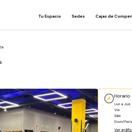
Tu Espacio
Sedes
Cajas de Compen
za
a
Horario
Lun a Jue
Vie
Sáb
Dom/Feri
Ver gráfi