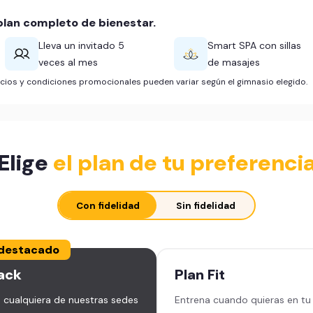
lan completo de bienestar.
Lleva un invitado 5
Smart SPA con sillas
veces al mes
de masajes
ficios y condiciones promocionales pueden variar según el gimnasio elegido.
Elige
el plan de tu preferenci
Con fidelidad
Sin fidelidad
destacado
ack
Plan
Fit
 cualquiera de nuestras sedes
Entrena cuando quieras en tu