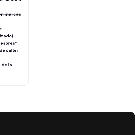
en marcas
e
izado)
fesores*
 de salón
 de la