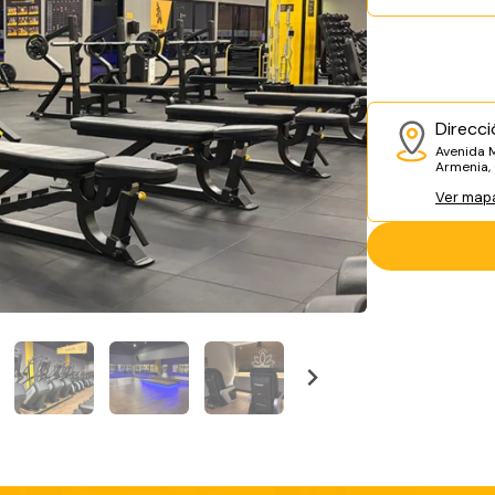
Direcci
Avenida M
Armenia,
Ver map