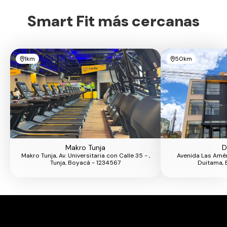
Smart Fit más cercanas
1km
50km
Makro Tunja
D
Makro Tunja, Av. Universitaria con Calle 35 - ,
Avenida Las Améri
Tunja, Boyacá - 1234567
Duitama, 