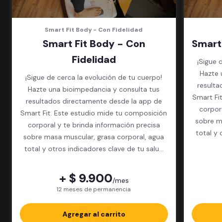
Smart Fit Body - Con Fidelidad
Smart Fit Body - Con
Smart
Fidelidad
¡Sigue 
Hazte 
¡Sigue de cerca la evolución de tu cuerpo!
resulta
Hazte una bioimpedancia y consulta tus
Smart Fi
resultados directamente desde la app de
corpor
Smart Fit. Este estudio mide tu composición
sobre m
corporal y te brinda información precisa
total y 
sobre masa muscular, grasa corporal, agua
total y otros indicadores clave de tu salud
física.
+ $ 9.900
/mes
12 meses de permanencia
Agregar al carrito