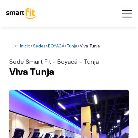
Inicio
>
Sedes
>
BOYACÁ
>
Tunja
>
Viva Tunja
Sede Smart Fit - Boyacá - Tunja
Viva Tunja