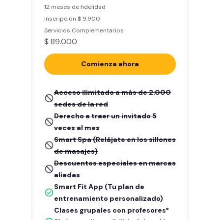
12 meses de fidelidad
Inscripción $ 9.900
Servicios Complementarios
$ 89.000
Comienza ahora
Acceso ilimitado a más de 2.000
sedes de la red
Derecho a traer un invitado 5
veces al mes
Smart Spa (Relájate en los sillones
de masajes)
Descuentos especiales en marcas
aliadas
Smart Fit App (Tu plan de
entrenamiento personalizado)
Clases grupales con profesores*