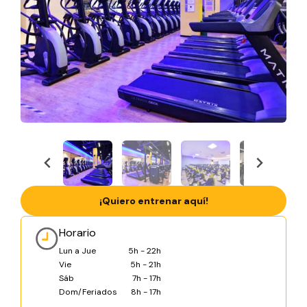
¡Quiero entrenar aquí!
Horario
Lun a Jue
5h - 22h
Vie
5h - 21h
Sáb
7h - 17h
Dom/Feriados
8h - 17h