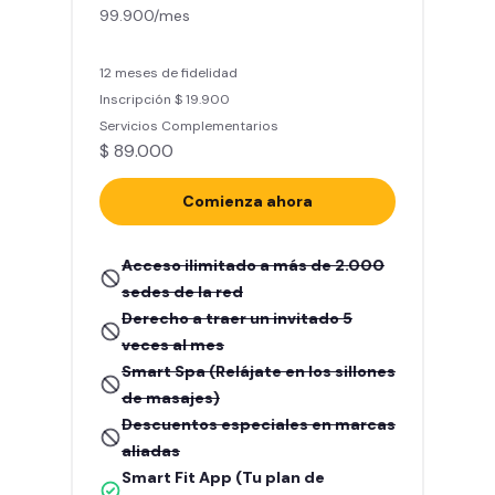
99.900/mes
12 meses de fidelidad
Inscripción $ 19.900
Servicios Complementarios
$ 89.000
Comienza ahora
Acceso ilimitado a más de 2.000
sedes de la red
Derecho a traer un invitado 5
veces al mes
Smart Spa (Relájate en los sillones
de masajes)
Descuentos especiales en marcas
aliadas
Smart Fit App (Tu plan de