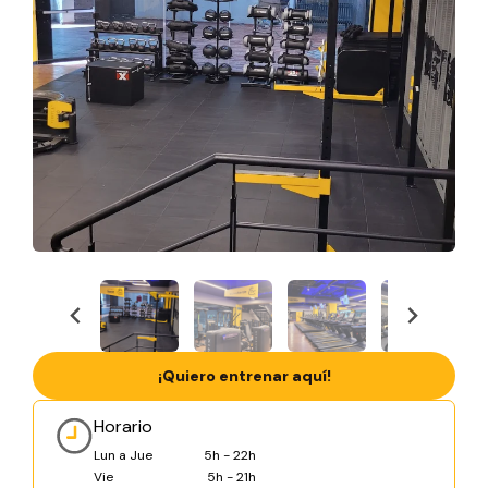
¡Quiero entrenar aquí!
Horario
Lun a Jue
5h - 22h
Vie
5h - 21h