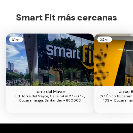
Smart Fit más cercanas
1km
2km
Torre del Mayor
Único 
Ed. Torre del Mayor, Calle 54 # 27 - 07 - ,
CC. Único Bucarama
Bucaramanga, Santander - 680003
103 - , Bucarama