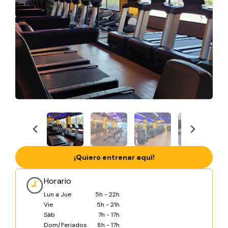
¡Quiero entrenar aquí!
Horario
Lun a Jue
5h - 22h
Vie
5h - 21h
Sáb
7h - 17h
Dom/Feriados
8h - 17h