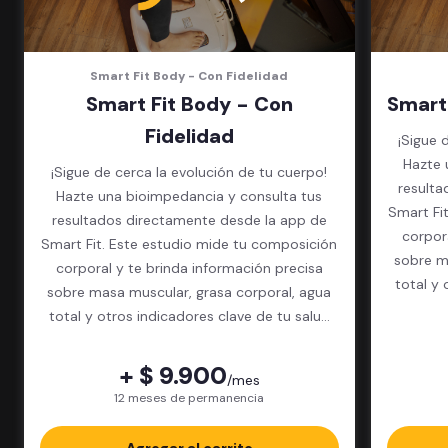
Smart Fit Body - Con Fidelidad
Smart Fit Body - Con
Smart
Fidelidad
¡Sigue 
Hazte 
¡Sigue de cerca la evolución de tu cuerpo!
resulta
Hazte una bioimpedancia y consulta tus
Smart Fi
resultados directamente desde la app de
corpor
Smart Fit. Este estudio mide tu composición
sobre m
corporal y te brinda información precisa
total y 
sobre masa muscular, grasa corporal, agua
total y otros indicadores clave de tu salud
física.
+ $ 9.900
/mes
12 meses de permanencia
Agregar al carrito