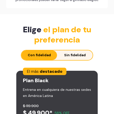
Elige
el plan de tu
preferencia
Con fidelidad
Sin fidelidad
El más
destacado
Plan
Black
Entrena en cualquiera de nuestras sedes
en América Latina
$ 119.900
$ 49.900*
58% OFF