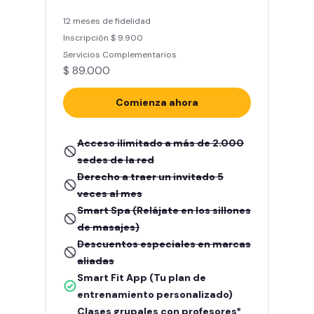
12 meses de fidelidad
Inscripción $ 9.900
Servicios Complementarios
$ 89.000
Comienza ahora
Acceso ilimitado a más de 2.000
sedes de la red
Derecho a traer un invitado 5
veces al mes
Smart Spa (Relájate en los sillones
de masajes)
Descuentos especiales en marcas
aliadas
Smart Fit App (Tu plan de
entrenamiento personalizado)
Clases grupales con profesores*