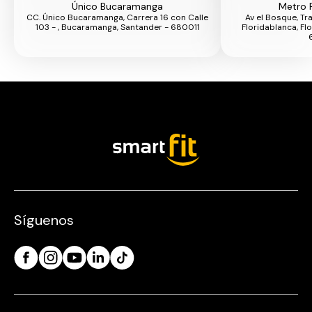
Único Bucaramanga
Metro 
CC. Único Bucaramanga, Carrera 16 con Calle
Av el Bosque, Tr
103 - , Bucaramanga, Santander - 680011
Floridablanca, Fl
Síguenos