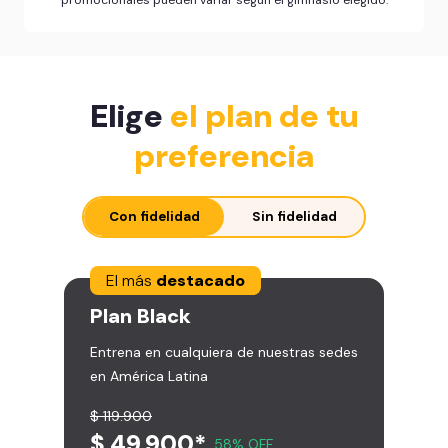
Elige
el plan de tu
preferencia
Con fidelidad
Sin fidelidad
El más
destacado
Plan
Black
Entrena en cualquiera de nuestras sedes
en América Latina
$ 119.900
$ 49.900*
58% OFF