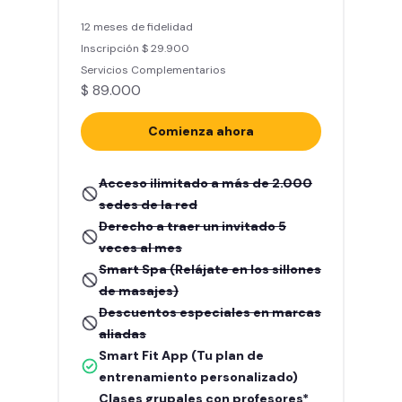
12 meses de fidelidad
Inscripción $ 29.900
Servicios Complementarios
$ 89.000
Comienza ahora
Acceso ilimitado a más de 2.000
sedes de la red
Derecho a traer un invitado 5
veces al mes
Smart Spa (Relájate en los sillones
de masajes)
Descuentos especiales en marcas
aliadas
Smart Fit App (Tu plan de
entrenamiento personalizado)
Clases grupales con profesores*