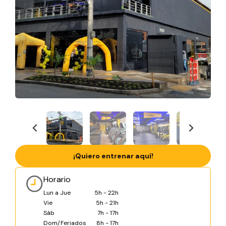
¡Quiero entrenar aquí!
Horario
Lun a Jue
5h - 22h
Vie
5h - 21h
Sáb
7h - 17h
Dom/Feriados
8h - 17h