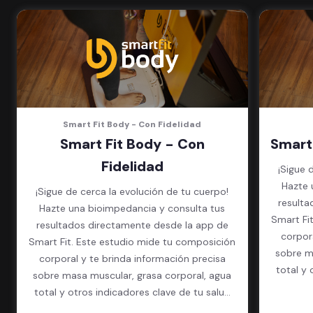
en cada sede)
Acceso a todas las áreas de la
sede
Smart Fit Body - Con Fidelidad
Smart Fit Body - Con
Smart
Fidelidad
¡Sigue 
Hazte 
¡Sigue de cerca la evolución de tu cuerpo!
resulta
Hazte una bioimpedancia y consulta tus
Smart Fi
resultados directamente desde la app de
corpor
Smart Fit. Este estudio mide tu composición
sobre m
corporal y te brinda información precisa
total y 
sobre masa muscular, grasa corporal, agua
total y otros indicadores clave de tu salud
física.