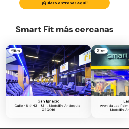
¡Quiero entrenar aquí!
Smart Fit más cercanas
1km
1km
San Ignacio
La
Calle 48 # 43 - 81 - , Medellín, Antioquia -
Avenida Las Palma
050016
Medellín, A