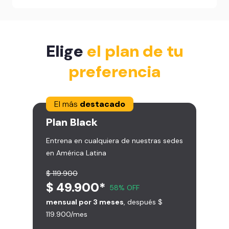
Elige
el plan de tu
preferencia
El más
destacado
Plan
Black
Entrena en cualquiera de nuestras sedes
en América Latina
$ 119.900
$ 49.900*
58% OFF
mensual por 3 meses
, después $
119.900/mes