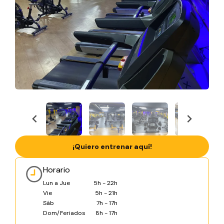
¡Quiero entrenar aquí!
Horario
Lun a Jue
5h - 22h
Vie
5h - 21h
Sáb
7h - 17h
Dom/Feriados
8h - 17h