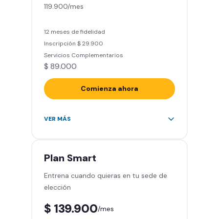
119.900/mes
(Sujeto a disponibilidad de salón
en cada sede)
Acceso a todas las áreas de la
12 meses de fidelidad
sede
Inscripción $ 29.900
Servicios Complementarios
$ 89.000
Comienza ahora
Acceso ilimitado a más de 2.000
VER MÁS
sedes de la red
Derecho a traer un invitado 5
veces al mes
Plan
Smart
Smart Spa (Relájate en los sillones
Entrena cuando quieras en tu sede de
de masajes)
elección
Descuentos especiales en marcas
aliadas
$ 139.900
/mes
Smart Fit App (Tu plan de