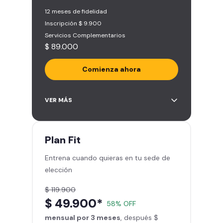
12 meses de fidelidad
Inscripción $ 9.900
Servicios Complementarios
$ 89.000
Comienza ahora
Acceso ilimitado a más de 2.000
VER MÁS
sedes de la red
Derecho a traer un invitado 5
veces al mes
Plan
Fit
Smart Spa (Relájate en los sillones
Entrena cuando quieras en tu sede de
de masajes)
elección
Descuentos especiales en marcas
aliadas
$ 119.900
Smart Fit App (Tu plan de
$ 49.900*
58% OFF
entrenamiento personalizado)
mensual por 3 meses
Clases grupales con profesores*
, después $