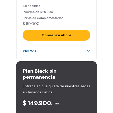
entrenamiento personalizado)
Sin fidelidad
Clases grupales con profesores*
Inscripción $ 29.900
(Sujeto a disponibilidad de salón
Servicios Complementarios
en cada sede)
$ 89.000
Acceso a todas las áreas de la
sede
Comienza ahora
Acceso ilimitado a más de 2.000
VER MÁS
sedes de la red
Derecho a traer un invitado 5
veces al mes
Plan
Black sin
Smart Spa (Relájate en los sillones
permanencia
de masajes)
Entrena en cualquiera de nuestras sedes
Descuentos especiales en marcas
en América Latina
aliadas
Smart Fit App (Tu plan de
$ 149.900
/mes
entrenamiento personalizado)
Clases grupales con profesores*