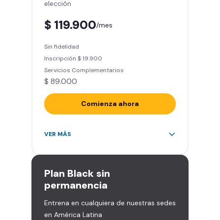
elección
Descuentos especiales en marcas
aliadas
$ 119.900
/mes
Smart Fit App (Tu plan de
entrenamiento personalizado)
Sin fidelidad
Clases grupales con profesores*
Inscripción $ 19.900
(Sujeto a disponibilidad de salón
Servicios Complementarios
en cada sede)
$ 89.000
Acceso a todas las áreas de la
sede
Comienza ahora
Acceso ilimitado a más de 2.000
VER MÁS
sedes de la red
Derecho a traer un invitado 5
veces al mes
Plan
Black sin
Smart Spa (Relájate en los sillones
permanencia
de masajes)
Entrena en cualquiera de nuestras sedes
Descuentos especiales en marcas
en América Latina
aliadas