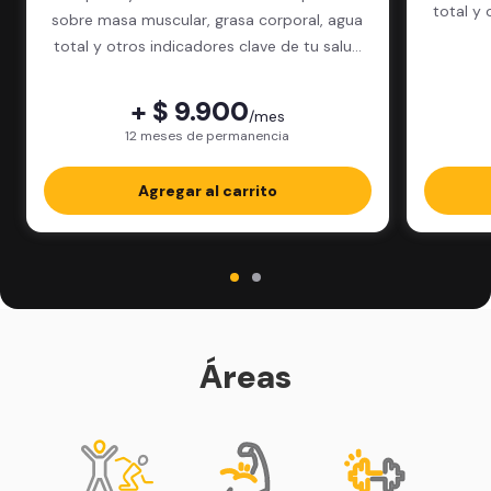
total y 
sobre masa muscular, grasa corporal, agua
total y otros indicadores clave de tu salud
física.
+ $ 9.900
/mes
12 meses de permanencia
Agregar al carrito
Áreas