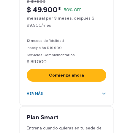
$ 99.900
Smart Fit App (Tu plan de
$ 49.900*
50% OFF
entrenamiento personalizado)
mensual por 3 meses
Clases grupales con profesores*
, después $
99.900/mes
(Sujeto a disponibilidad de salón
en cada sede)
Acceso a todas las áreas de la
12 meses de fidelidad
sede
Inscripción $ 19.900
Servicios Complementarios
$ 89.000
Comienza ahora
Acceso ilimitado a más de 2.000
VER MÁS
sedes de la red
Derecho a traer un invitado 5
veces al mes
Plan
Smart
Smart Spa (Relájate en los sillones
Entrena cuando quieras en tu sede de
de masajes)