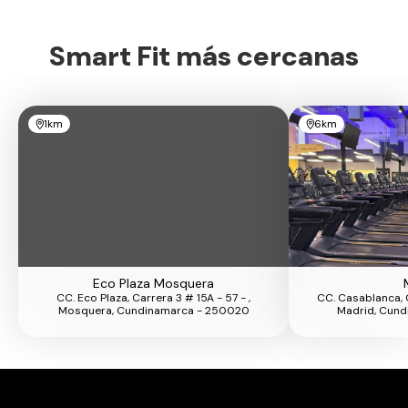
Smart Fit más cercanas
1km
6km
Eco Plaza Mosquera
CC. Eco Plaza, Carrera 3 # 15A - 57 - ,
CC. Casablanca, Ca
Mosquera, Cundinamarca - 250020
Madrid, Cun