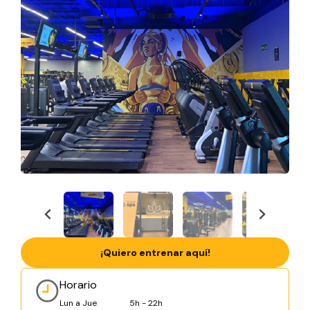
¡Quiero entrenar aquí!
Horario
Lun a Jue
5h - 22h