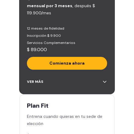
mensual por 3 meses
, después $
119.900/mes
12 meses de fidelidad
Inscripción $ 9.900
Servicios Complementarios
$ 89.000
Comienza ahora
Acceso ilimitado a más de 2.000
VER MÁS
sedes de la red
Derecho a traer un invitado 5
veces al mes
Plan
Fit
Smart Spa (Relájate en los sillones
Entrena cuando quieras en tu sede de
de masajes)
elección
Descuentos especiales en marcas
aliadas