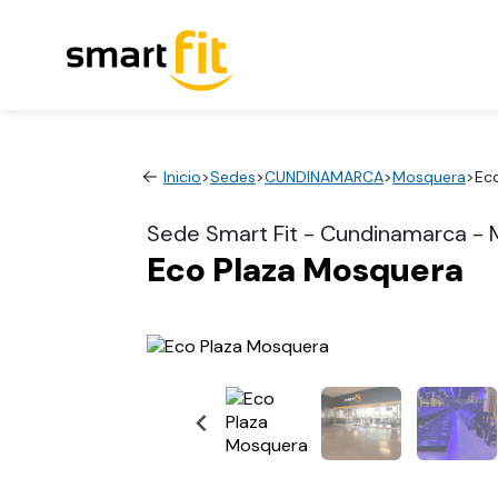
Inicio
>
Sedes
>
CUNDINAMARCA
>
Mosquera
>
Ec
Sede Smart Fit - Cundinamarca -
Eco Plaza Mosquera