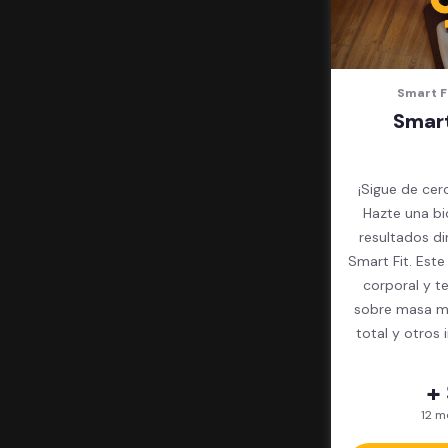
Smart F
Smart
¡Sigue de cer
Hazte una bi
resultados d
Smart Fit. Est
corporal y t
sobre masa mu
total y otros 
+
12 m