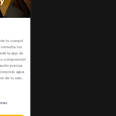
 de tu cuerpo!
 consulta tus
sde la app de
 tu composición
ación precisa
corporal, agua
ave de tu salud
/mes