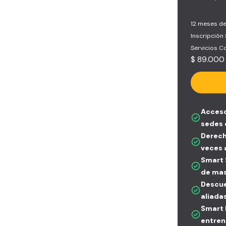
12 meses de
Inscripción
Servicios 
$ 89.000
Acceso
sedes 
Derech
veces 
Smart S
de mas
Descue
aliada
Smart 
entren