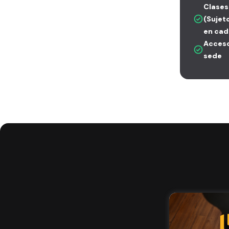
Clases
(Sujet
en cad
Acceso
sede