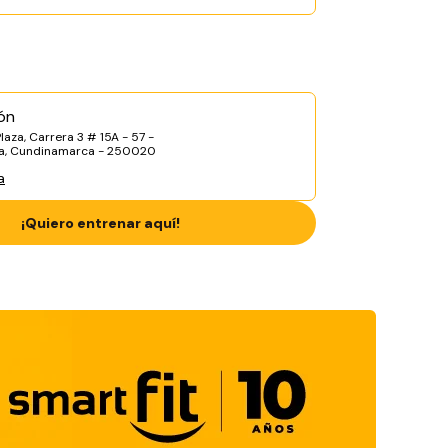
ón
laza, Carrera 3 # 15A - 57 -
a, Cundinamarca - 250020
a
¡Quiero entrenar aquí!