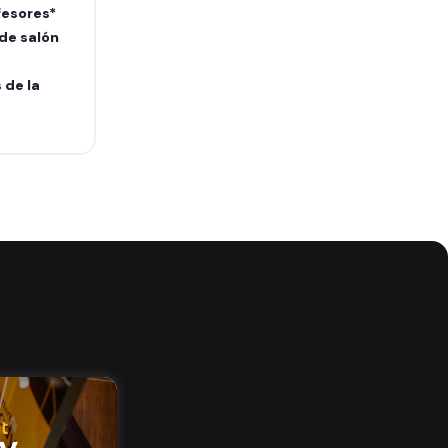
fesores*
 de salón
 de la