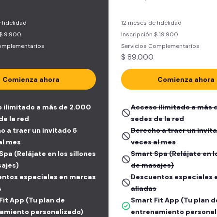
 fidelidad
12 meses de fidelidad
 $ 9.900
Inscripción $ 19.900
Complementarios
Servicios Complementarios
$ 89.000
Comienza ahora
Comienza ahora
 ilimitado a más de 2.000
Acceso ilimitado a más 
de la red
sedes de la red
o a traer un invitado 5
Derecho a traer un invit
al mes
veces al mes
pa (Relájate en los sillones
Smart Spa (Relájate en lo
ajes)
de masajes)
ntos especiales en marcas
Descuentos especiales 
s
aliadas
Fit App (Tu plan de
Smart Fit App (Tu plan d
amiento personalizado)
entrenamiento personal