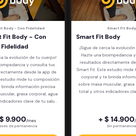
it Body - Con Fidelidad
Smart Fit Body
 Fit Body - Con
Smart Fit Body
Fidelidad
¡Sigue de cerca la evolución
Hazte una bioimpedancia y
ca la evolución de tu cuerpo!
resultados directamente de
oimpedancia y consulta tus
Smart Fit. Este estudio mide
irectamente desde la app de
corporal y te brinda inform
e estudio mide tu composición
sobre masa muscular, grasa 
e brinda información precisa
total y otros indicadores cl
scular, grasa corporal, agua
física.
indicadores clave de tu salud
física.
 $ 9.900
+ $ 14.900
/mes
eses de permanencia
Sin permanencia