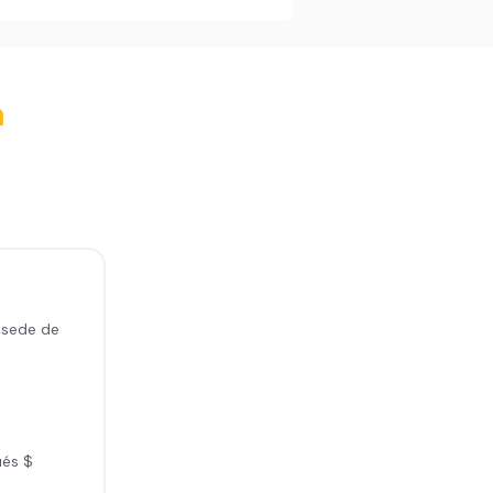
a
 sede de
ués $