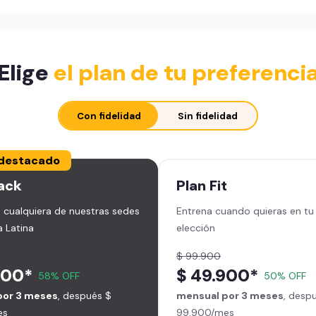
Elige
el plan de tu preferenci
Con fidelidad
Sin fidelidad
destacado
ack
Plan
Fit
 cualquiera de nuestras sedes
Entrena cuando quieras en tu
 Latina
elección
$ 99.900
900*
$ 49.900*
58% OFF
50% OFF
por 3 meses
, después $
mensual por 3 meses
, desp
es
99.900/mes