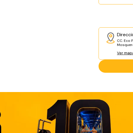
Direcci
CC. Eco P
Mosquer
Ver map