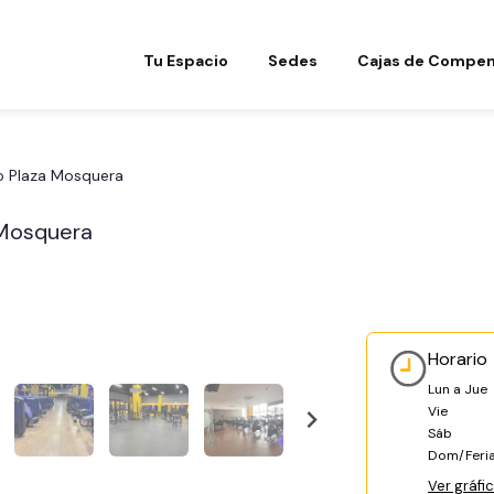
Tu Espacio
Sedes
Cajas de Compen
o Plaza Mosquera
 Mosquera
Horario
Lun a Jue
Vie
Sáb
Dom/Feri
Ver gráfi