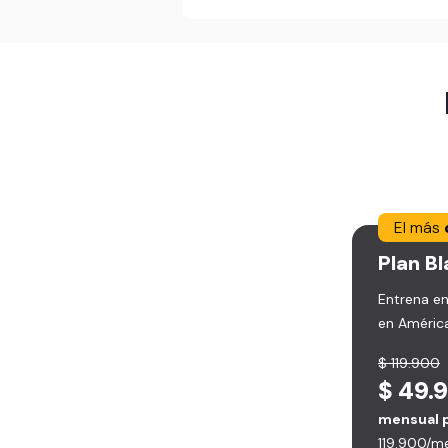
El más
Plan
Bl
Entrena en
en América
$ 119.900
$ 49.
mensual 
119.900/m