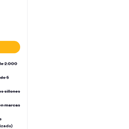
de 2.000
ado 5
s sillones
en marcas
e
izado)