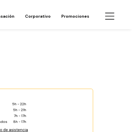
sación
Corporativo
Promociones
5h - 22h
5h - 21h
7h - 17h
ados
8h - 17h
co de asistencia