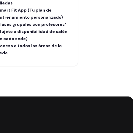
liadas
aliadas
mart Fit App (Tu plan de
Smart Fit App (Tu
ntrenamiento personalizado)
entrenamiento pe
lases grupales con profesores*
Clases grupales c
Sujeto a disponibilidad de salón
(Sujeto a disponib
n cada sede)
en cada sede)
cceso a todas las áreas de la
Acceso a todas la
ede
sede