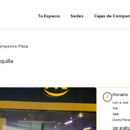
Tu Espacio
Sedes
Cajas de Compen
Campestre Plaza
quilla
Horario
Lun a Jue
Vie
Sáb
Dom/Feri
Ver gráfi