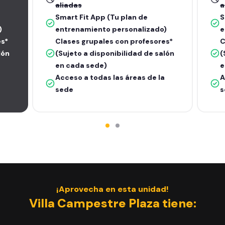
aliadas
a
Smart Fit App (Tu plan de
S
)
entrenamiento personalizado)
e
es*
Clases grupales con profesores*
C
lón
(Sujeto a disponibilidad de salón
(
en cada sede)
e
Acceso a todas las áreas de la
A
sede
s
¡Aprovecha en esta unidad!
Villa Campestre Plaza tiene: