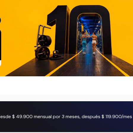
 desde $ 49.900 mensual por 3 meses, después $ 119.900/mes