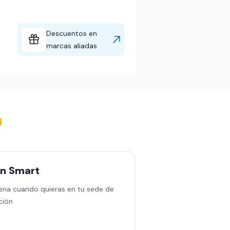
Descuentos en
marcas aliadas
a
an
Smart
Plan
Black sin
permanencia
ena cuando quieras en tu sede de
ción
Entrena en cualquiera
en América Latina