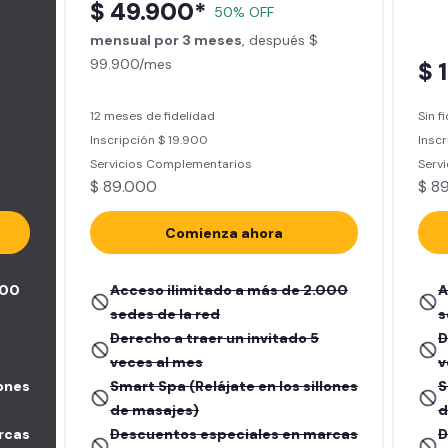
$ 49.900*
50% OFF
mensual por 3 meses
, después $
99.900/mes
$ 
12 meses de fidelidad
Sin f
Inscripción $ 19.900
Inscr
Servicios Complementarios
Serv
$ 89.000
$ 8
Comienza ahora
000
Acceso ilimitado a más de 2.000
A
sedes de la red
s
Derecho a traer un invitado 5
D
veces al mes
v
lones
Smart Spa (Relájate en los sillones
S
de masajes)
d
rcas
Descuentos especiales en marcas
D