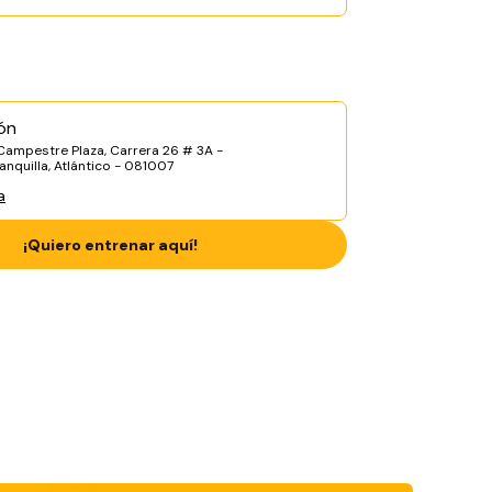
ón
 Campestre Plaza, Carrera 26 # 3A -
anquilla, Atlántico - 081007
a
¡Quiero entrenar aquí!