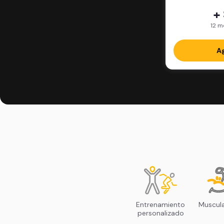
+
12 m
Ag
Entrenamiento
Muscul
personalizado