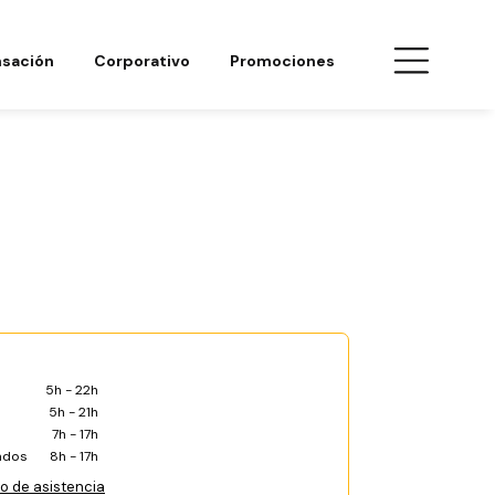
sación
Corporativo
Promociones
5h - 22h
5h - 21h
7h - 17h
ados
8h - 17h
co de asistencia