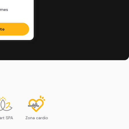
/mes
ito
rt SPA
Zona cardio