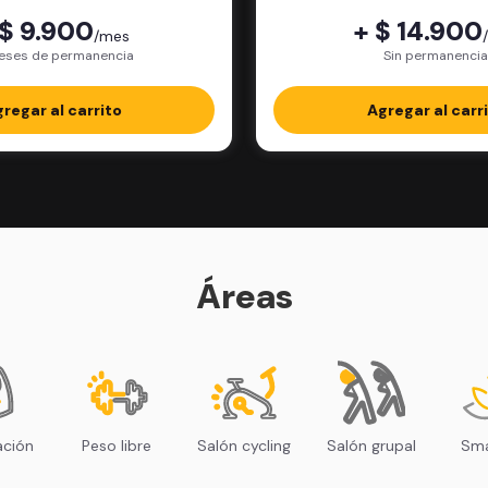
 $ 9.900
+ $ 14.900
/mes
eses de permanencia
Sin permanencia
regar al carrito
Agregar al carr
Áreas
ación
Peso libre
Salón cycling
Salón grupal
Sma