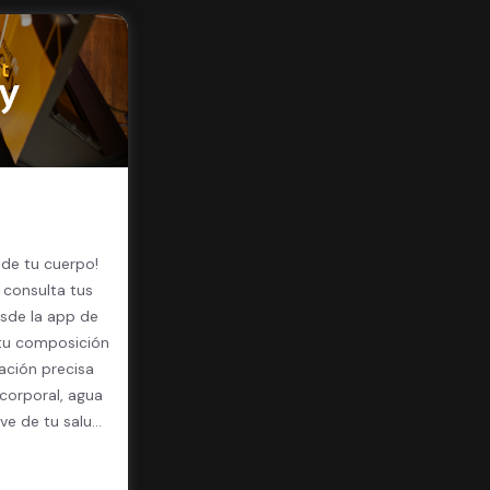
 de tu cuerpo!
 consulta tus
sde la app de
 tu composición
ación precisa
corporal, agua
ave de tu salud