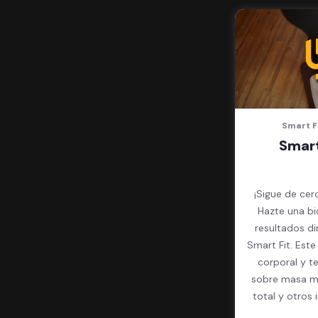
Smart F
Smart
¡Sigue de cer
Hazte una bi
resultados d
Smart Fit. Est
corporal y t
sobre masa mu
total y otros 