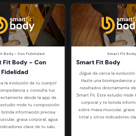
it Body - Con Fidelidad
Smart Fit Body
 Fit Body - Con
Smart Fit Body
Fidelidad
¡Sigue de cerca la evolución
Hazte una bioimpedancia y
ca la evolución de tu cuerpo!
resultados directamente de
oimpedancia y consulta tus
Smart Fit. Este estudio mide
irectamente desde la app de
corporal y te brinda inform
e estudio mide tu composición
sobre masa muscular, grasa 
e brinda información precisa
total y otros indicadores cl
scular, grasa corporal, agua
física.
indicadores clave de tu salud
física.