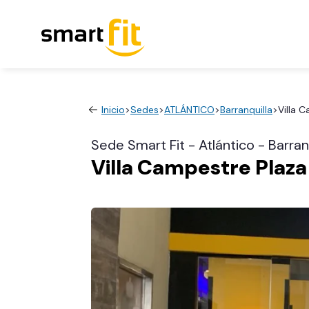
Inicio
>
Sedes
>
ATLÁNTICO
>
Barranquilla
>
Villa 
Sede Smart Fit - Atlántico - Barran
Villa Campestre Plaza