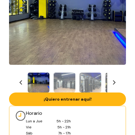
¡Quiero entrenar aquí!
Horario
Lun a Jue
5h - 22h
Vie
5h - 21h
Sáb
7h - 17h