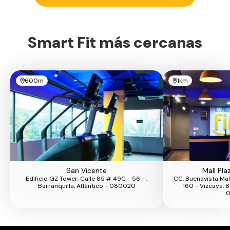
Smart Fit más cercanas
600m
1km
San Vicente
Mall Pla
Edificio GZ Tower, Calle 85 # 49C - 56 - ,
CC. Buenavista Mal
Barranquilla, Atlántico - 080020
160 - Vizcaya, B