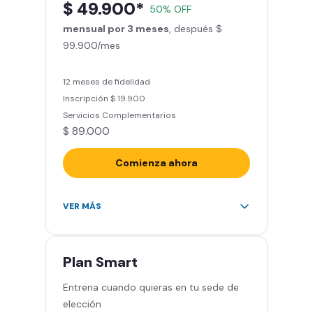
$ 49.900*
50% OFF
entrenamiento personalizado)
mensual por 3 meses
Clases grupales con profesores*
, después $
99.900/mes
(Sujeto a disponibilidad de salón
en cada sede)
Acceso a todas las áreas de la
12 meses de fidelidad
sede
Inscripción $ 19.900
Servicios Complementarios
$ 89.000
Comienza ahora
Acceso ilimitado a más de 2.000
VER MÁS
sedes de la red
Derecho a traer un invitado 5
veces al mes
Plan
Smart
Smart Spa (Relájate en los sillones
Entrena cuando quieras en tu sede de
de masajes)
elección
Descuentos especiales en marcas