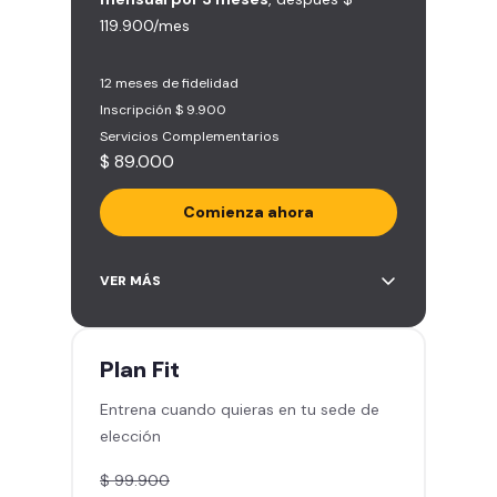
119.900/mes
12 meses de fidelidad
Inscripción $ 9.900
Servicios Complementarios
$ 89.000
Comienza ahora
Acceso ilimitado a más de 2.000
VER MÁS
sedes de la red
Derecho a traer un invitado 5
veces al mes
Plan
Fit
Smart Spa (Relájate en los sillones
Entrena cuando quieras en tu sede de
de masajes)
elección
Descuentos especiales en marcas
aliadas
$ 99.900
Smart Fit App (Tu plan de