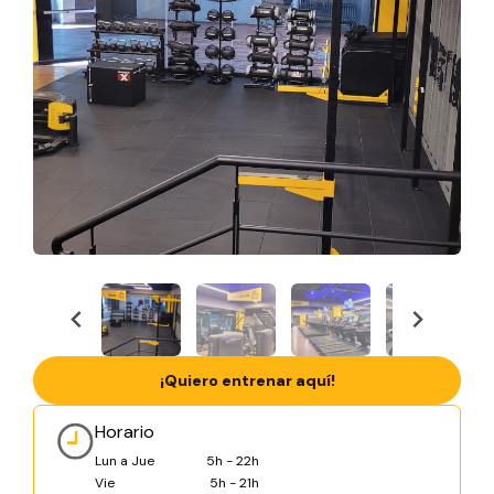
¡Quiero entrenar aquí!
Horario
Lun a Jue
5h - 22h
Vie
5h - 21h