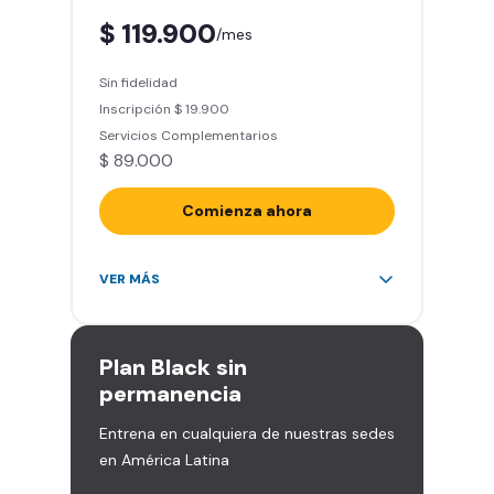
aliadas
$ 119.900
/mes
Smart Fit App (Tu plan de
entrenamiento personalizado)
Sin fidelidad
Clases grupales con profesores*
Inscripción $ 19.900
(Sujeto a disponibilidad de salón
Servicios Complementarios
en cada sede)
$ 89.000
Acceso a todas las áreas de la
sede
Comienza ahora
Acceso ilimitado a más de 2.000
VER MÁS
sedes de la red
Derecho a traer un invitado 5
veces al mes
Plan
Black sin
Smart Spa (Relájate en los sillones
permanencia
de masajes)
Entrena en cualquiera de nuestras sedes
Descuentos especiales en marcas
en América Latina
aliadas
Smart Fit App (Tu plan de