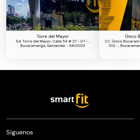
Torre del Mayor
Único 
Ed. Torre del Mayor, Calle 54 # 27 - 07 - ,
CC. Único Bucarama
Bucaramanga, Santander - 680003
103 - , Bucarama
Síguenos