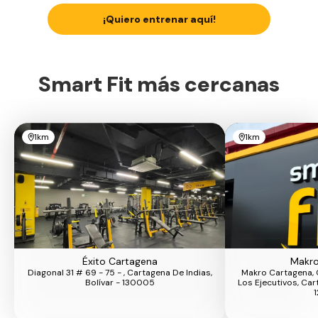
¡Quiero entrenar aquí!
Smart Fit más cercanas
1km
1km
Éxito Cartagena
Makro
Diagonal 31 # 69 - 75 - , Cartagena De Indias,
Makro Cartagena, 
Bolívar - 130005
Los Ejecutivos, Car