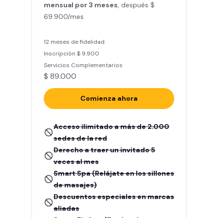
mensual por 3 meses
, después $
69.900/mes
12 meses de fidelidad
Inscripción $ 9.900
Servicios Complementarios
$ 89.000
Comienza ahora
Acceso ilimitado a más de 2.000
sedes de la red
Derecho a traer un invitado 5
veces al mes
Smart Spa (Relájate en los sillones
de masajes)
Descuentos especiales en marcas
aliadas