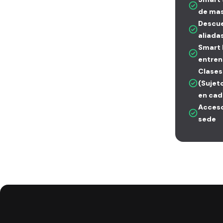
de mas
Descue
aliada
Smart 
entren
Clases
(Sujet
en cad
Acceso
sede