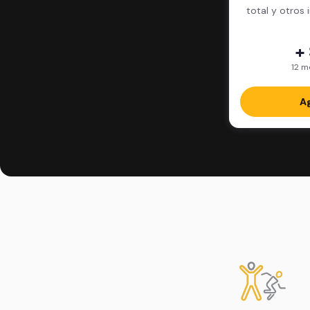
total y otros 
+
12 m
Ag