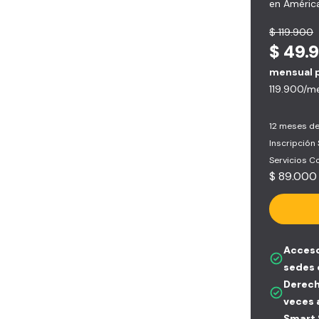
en América
$ 119.900
$ 49.
mensual 
119.900/m
12 meses de
Inscripción
Servicios 
$ 89.000
Acceso
sedes 
Derech
veces 
Smart S