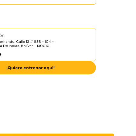
ón
ernando, Calle 13 # 83B - 104 -
 De Indias, Bolívar - 130010
a
¡Quiero entrenar aquí!