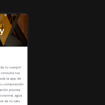
 de tu cuerpo!
 consulta tus
sde la app de
 tu composición
ación precisa
corporal, agua
ave de tu salud