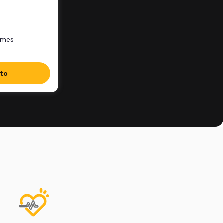
/mes
ito