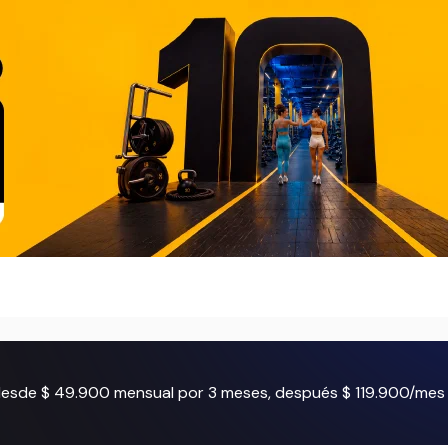
 desde $ 49.900 mensual por 3 meses, después $ 119.900/mes