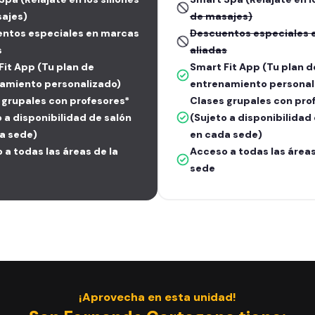
ajes)
de masajes)
ntos especiales en marcas
Descuentos especiales 
s
aliadas
Fit App (Tu plan de
Smart Fit App (Tu plan d
amiento personalizado)
entrenamiento personal
 grupales con profesores*
Clases grupales con pro
o a disponibilidad de salón
(Sujeto a disponibilidad
a sede)
en cada sede)
 a todas las áreas de la
Acceso a todas las áreas
sede
¡Aprovecha en esta unidad!