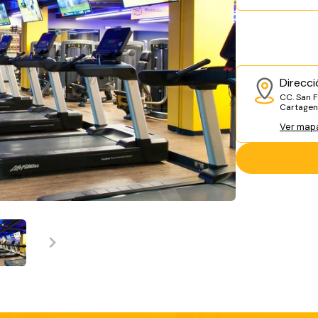
Direcci
CC. San F
Cartagena
Ver map