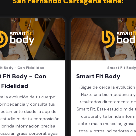
San Fernando Cartagena tiene:
it Body - Con Fidelidad
Smart Fit Body
 Fit Body - Con
Smart Fit Body
Fidelidad
¡Sigue de cerca la evolución
Hazte una bioimpedancia y
ca la evolución de tu cuerpo!
resultados directamente de
oimpedancia y consulta tus
Smart Fit. Este estudio mide
irectamente desde la app de
corporal y te brinda inform
e estudio mide tu composición
sobre masa muscular, grasa 
e brinda información precisa
total y otros indicadores cl
scular, grasa corporal, agua