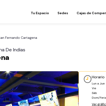
Tu Espacio
Sedes
Cajas de Compen
San Fernando Cartagena
na De Indias
ena
Horario
Lun a Jue
Vie
Sáb
Dom/Feri
Ver gráfi