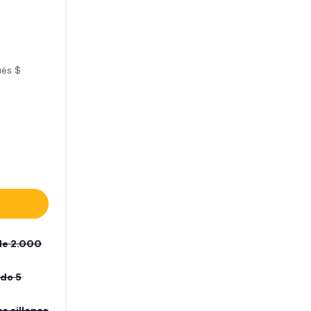
ués $
de 2.000
ado 5
s sillones