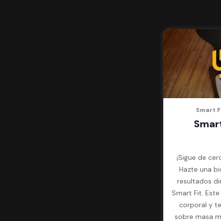
Smart F
Smart
¡Sigue de cer
Hazte una bi
resultados d
Smart Fit. Est
corporal y t
sobre masa mu