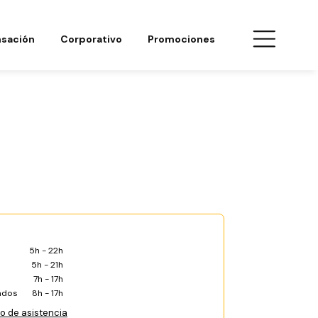
sación
Corporativo
Promociones
5h - 22h
5h - 21h
7h - 17h
ados
8h - 17h
co de asistencia