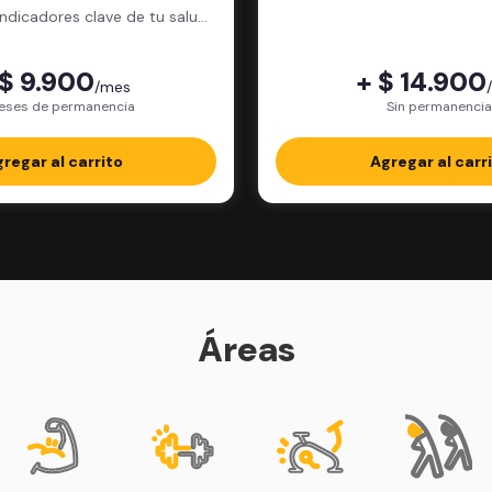
física.
indicadores clave de tu salud
física.
 $ 9.900
+ $ 14.900
/mes
eses de permanencia
Sin permanencia
regar al carrito
Agregar al carr
Áreas