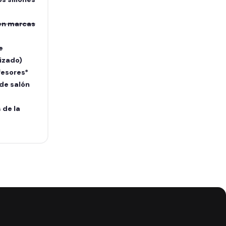
en marcas
e
izado)
fesores*
 de salón
 de la