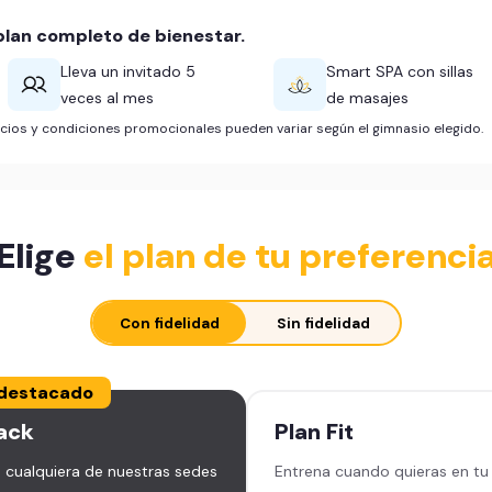
lan completo de bienestar.
Lleva un invitado 5
Smart SPA con sillas
veces al mes
de masajes
ficios y condiciones promocionales pueden variar según el gimnasio elegido.
Elige
el plan de tu preferenci
Con fidelidad
Sin fidelidad
destacado
ack
Plan
Fit
 cualquiera de nuestras sedes
Entrena cuando quieras en tu