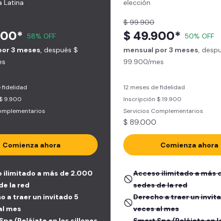
 Latina
elección
$ 99.900
900*
$ 49.900*
58% OFF
50% OFF
por 3 meses
, después $
mensual por 3 meses
, desp
es
99.900/mes
 fidelidad
12 meses de fidelidad
 $ 9.900
Inscripción $ 19.900
Complementarios
Servicios Complementarios
$ 89.000
Comienza ahora
Comienza ahora
 ilimitado a más de 2.000
Acceso ilimitado a más 
de la red
sedes de la red
o a traer un invitado 5
Derecho a traer un invit
al mes
veces al mes
pa (Relájate en los sillones
Smart Spa (Relájate en lo