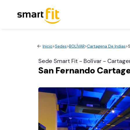
Inicio
>
Sedes
>
BOLÍVAR
>
Cartagena De Indias
>
Sede Smart Fit - Bolívar - Cartage
San Fernando Cartag