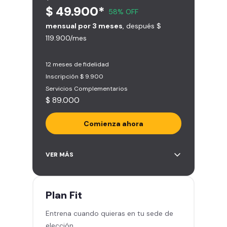
$ 49.900*
58% OFF
mensual por 3 meses
, después $
119.900/mes
12 meses de fidelidad
Inscripción $ 9.900
Servicios Complementarios
$ 89.000
Comienza ahora
Acceso ilimitado a más de 2.000
VER MÁS
sedes de la red
Derecho a traer un invitado 5
veces al mes
Plan
Fit
Smart Spa (Relájate en los sillones
Entrena cuando quieras en tu sede de
de masajes)
elección
Descuentos especiales en marcas