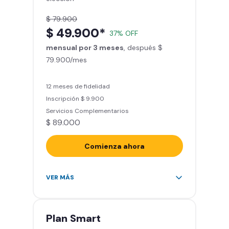
aliadas
$ 79.900
Smart Fit App (Tu plan de
$ 49.900*
37% OFF
entrenamiento personalizado)
mensual por 3 meses
Clases grupales con profesores*
, después $
79.900/mes
(Sujeto a disponibilidad de salón
en cada sede)
Acceso a todas las áreas de la
12 meses de fidelidad
sede
Inscripción $ 9.900
Servicios Complementarios
$ 89.000
Comienza ahora
Acceso ilimitado a más de 2.000
VER MÁS
sedes de la red
Derecho a traer un invitado 5
veces al mes
Plan
Smart
Smart Spa (Relájate en los sillones