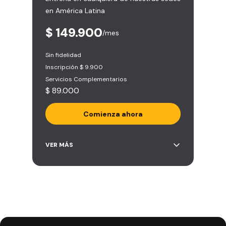
en América Latina
aliadas
Smart Fit App (Tu plan de
$ 149.900
/mes
entrenamiento personalizado)
Clases grupales con profesores*
Sin fidelidad
(Sujeto a disponibilidad de salón
Inscripción $ 9.900
en cada sede)
Servicios Complementarios
Acceso a todas las áreas de la
$ 89.000
sede
Comienza ahora
Acceso ilimitado a más de 2.000
VER MÁS
sedes de la red
Derecho a traer un invitado 5
veces al mes
Smart Spa (Relájate en los sillones
de masajes)
Descuentos especiales en marcas