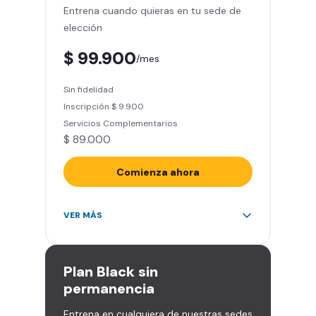
Entrena cuando quieras en tu sede de
de masajes)
elección
Descuentos especiales en marcas
aliadas
$ 99.900
/mes
Smart Fit App (Tu plan de
entrenamiento personalizado)
Sin fidelidad
Clases grupales con profesores*
Inscripción $ 9.900
(Sujeto a disponibilidad de salón
Servicios Complementarios
en cada sede)
$ 89.000
Acceso a todas las áreas de la
sede
Comienza ahora
Acceso ilimitado a más de 2.000
VER MÁS
sedes de la red
Derecho a traer un invitado 5
veces al mes
Plan
Black sin
Smart Spa (Relájate en los sillones
permanencia
de masajes)
Entrena en cualquiera de nuestras sedes
Descuentos especiales en marcas