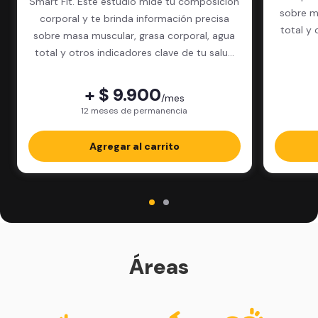
Smart Fit. Este estudio mide tu composición
sobre m
corporal y te brinda información precisa
total y 
sobre masa muscular, grasa corporal, agua
total y otros indicadores clave de tu salud
física.
+ $ 9.900
/mes
12 meses de permanencia
Agregar al carrito
Áreas