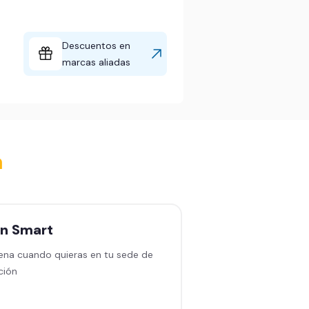
Descuentos en
marcas aliadas
a
an
Smart
Plan
Black sin
permanencia
ena cuando quieras en tu sede de
ción
Entrena en cualquiera
en América Latina