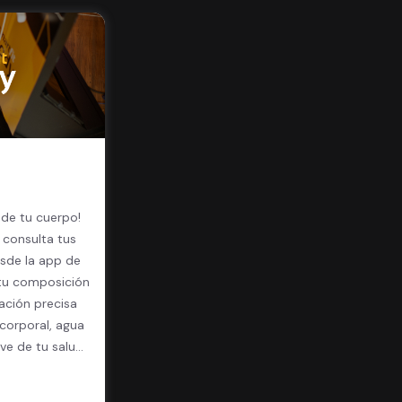
 de tu cuerpo!
 consulta tus
sde la app de
 tu composición
ación precisa
corporal, agua
ave de tu salud