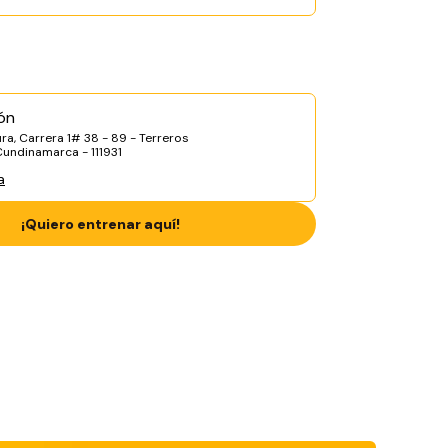
ón
ra, Carrera 1# 38 - 89 - Terreros
Cundinamarca - 111931
a
¡Quiero entrenar aquí!