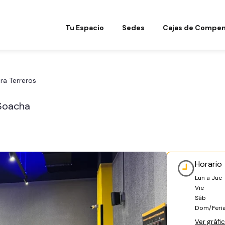
Tu Espacio
Sedes
Cajas de Compen
ra Terreros
 Soacha
Horario
Lun a Jue
Vie
Sáb
Dom/Feri
Ver gráfi