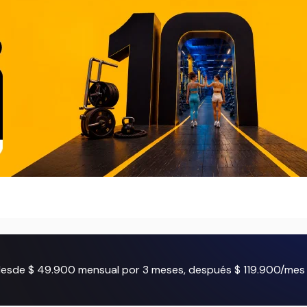
 desde $ 49.900 mensual por 3 meses, después $ 119.900/mes