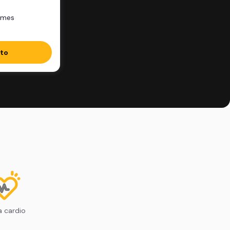
/mes
ito
 cardio