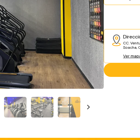
Direcci
CC. Ventu
Soacha, 
Ver map