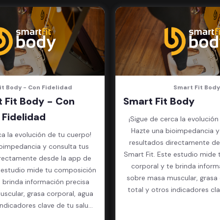
it Body - Con Fidelidad
Smart Fit Body
 Fit Body - Con
Smart Fit Body
Fidelidad
¡Sigue de cerca la evolución
Hazte una bioimpedancia y
ca la evolución de tu cuerpo!
resultados directamente de
oimpedancia y consulta tus
Smart Fit. Este estudio mide
irectamente desde la app de
corporal y te brinda inform
e estudio mide tu composición
sobre masa muscular, grasa 
e brinda información precisa
total y otros indicadores cl
scular, grasa corporal, agua
física.
indicadores clave de tu salud
física.