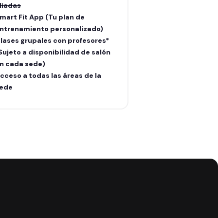
liadas
aliadas
mart Fit App (Tu plan de
Smart Fit App (Tu
ntrenamiento personalizado)
entrenamiento pe
lases grupales con profesores*
Clases grupales c
Sujeto a disponibilidad de salón
(Sujeto a disponib
n cada sede)
en cada sede)
cceso a todas las áreas de la
Acceso a todas la
ede
sede