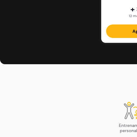
+
12 m
Ag
Entrena
persona