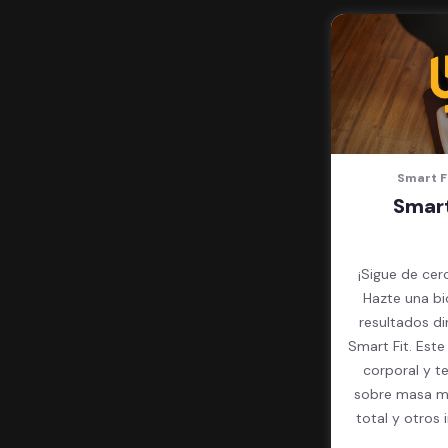
Smart F
Smart
¡Sigue de cer
Hazte una bi
resultados d
Smart Fit. Est
corporal y t
sobre masa mu
total y otros 