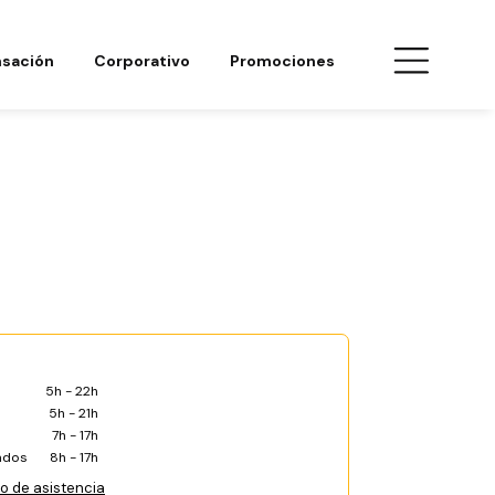
sación
Corporativo
Promociones
5h - 22h
5h - 21h
7h - 17h
ados
8h - 17h
co de asistencia