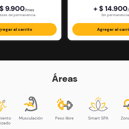
 $ 9.900
+ $ 14.900
/mes
eses de permanencia
Sin permanencia
regar al carrito
Agregar al carr
Áreas
miento
Musculación
Peso libre
Smart SPA
Zona
lizado