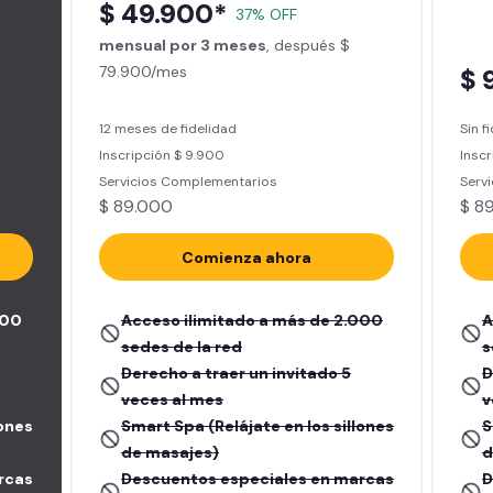
$ 49.900*
37% OFF
mensual por 3 meses
, después $
79.900/mes
$ 
12 meses de fidelidad
Sin f
Inscripción $ 9.900
Inscr
Servicios Complementarios
Serv
$ 89.000
$ 8
Comienza ahora
000
Acceso ilimitado a más de 2.000
A
sedes de la red
s
Derecho a traer un invitado 5
D
veces al mes
v
lones
Smart Spa (Relájate en los sillones
S
de masajes)
d
rcas
Descuentos especiales en marcas
D