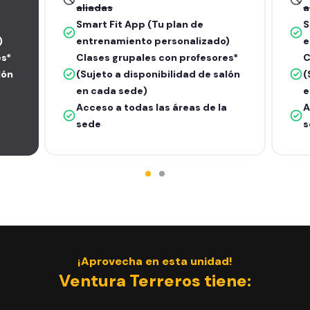
aliadas
a
Smart Fit App (Tu plan de
S
)
entrenamiento personalizado)
e
es*
Clases grupales con profesores*
C
lón
(Sujeto a disponibilidad de salón
(
en cada sede)
e
Acceso a todas las áreas de la
A
sede
s
¡Aprovecha en esta unidad!
Ventura Terreros tiene: