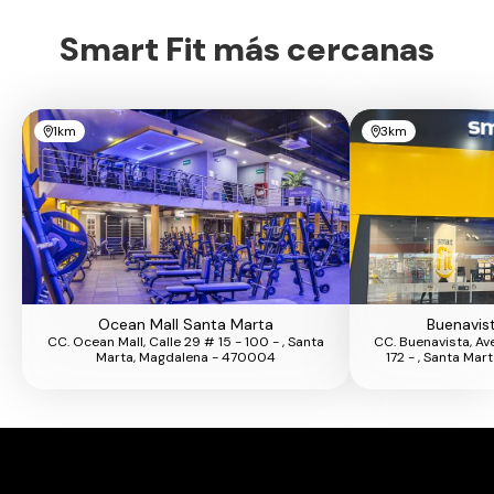
Smart Fit más cercanas
1km
3km
Ocean Mall Santa Marta
Buenavis
CC. Ocean Mall, Calle 29 # 15 - 100 - , Santa
CC. Buenavista, Av
Marta, Magdalena - 470004
172 - , Santa Ma