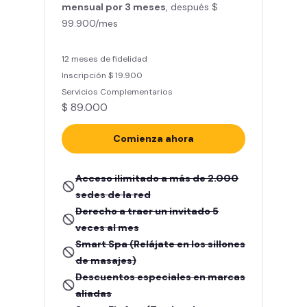
mensual por 3 meses
, después $
99.900/mes
12 meses de fidelidad
Inscripción $ 19.900
Servicios Complementarios
$ 89.000
Comienza ahora
Acceso ilimitado a más de 2.000
sedes de la red
Derecho a traer un invitado 5
veces al mes
Smart Spa (Relájate en los sillones
de masajes)
Descuentos especiales en marcas
aliadas