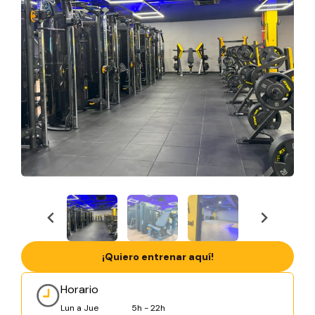
¡Quiero entrenar aquí!
Horario
Lun a Jue
5h - 22h