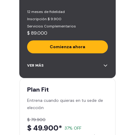
12 meses de fidelidad
Inscripción $ 9.900
Servicios Complementarios
$ 89.000
Comienza ahora
Acceso ilimitado a más de 2.000
VER MÁS
sedes de la red
Derecho a traer un invitado 5
veces al mes
Plan
Fit
Smart Spa (Relájate en los sillones
Entrena cuando quieras en tu sede de
de masajes)
elección
Descuentos especiales en marcas
aliadas
$ 79.900
Smart Fit App (Tu plan de
$ 49.900*
37% OFF
entrenamiento personalizado)