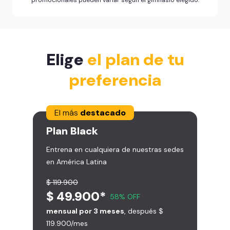
Elige
el plan de tu
preferencia
El más
destacado
Plan
Black
Entrena en cualquiera de nuestras sedes
en América Latina
$ 119.900
$ 49.900*
58% OFF
mensual por 3 meses
, después $
119.900/mes