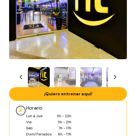
¡Quiero entrenar aquí!
Horario
Lun a Jue
5h - 22h
Vie
5h - 21h
Sáb
7h - 17h
Dom/Feriados
8h - 17h