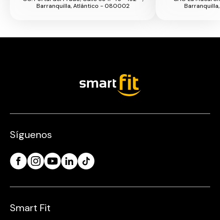
Barranquilla, Atlántico - 080002
Barranquilla
Síguenos
Smart Fit