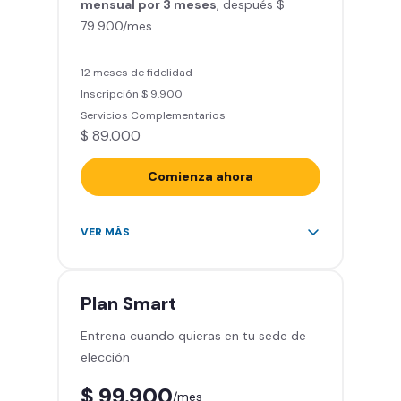
mensual por 3 meses
Clases grupales con profesores*
, después $
79.900/mes
(Sujeto a disponibilidad de salón
en cada sede)
Acceso a todas las áreas de la
12 meses de fidelidad
sede
Inscripción $ 9.900
Servicios Complementarios
$ 89.000
Comienza ahora
Acceso ilimitado a más de 2.000
VER MÁS
sedes de la red
Derecho a traer un invitado 5
veces al mes
Plan
Smart
Smart Spa (Relájate en los sillones
Entrena cuando quieras en tu sede de
de masajes)
elección
Descuentos especiales en marcas
aliadas
$ 99.900
/mes
Smart Fit App (Tu plan de