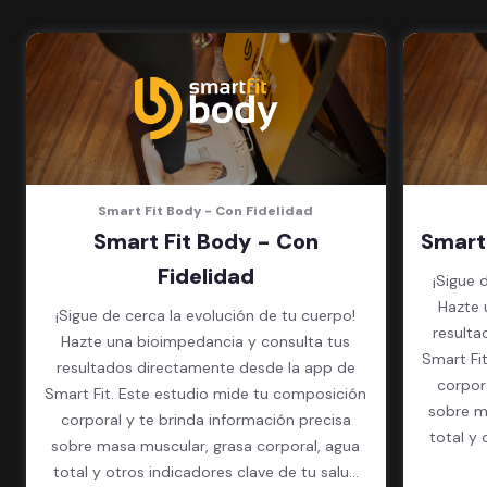
(Sujeto a disponibilidad de salón
en cada sede)
Acceso a todas las áreas de la
sede
Smart Fit Body - Con Fidelidad
Smart Fit Body - Con
Smart
Fidelidad
¡Sigue 
Hazte 
¡Sigue de cerca la evolución de tu cuerpo!
resulta
Hazte una bioimpedancia y consulta tus
Smart Fi
resultados directamente desde la app de
corpor
Smart Fit. Este estudio mide tu composición
sobre m
corporal y te brinda información precisa
total y 
sobre masa muscular, grasa corporal, agua
total y otros indicadores clave de tu salud