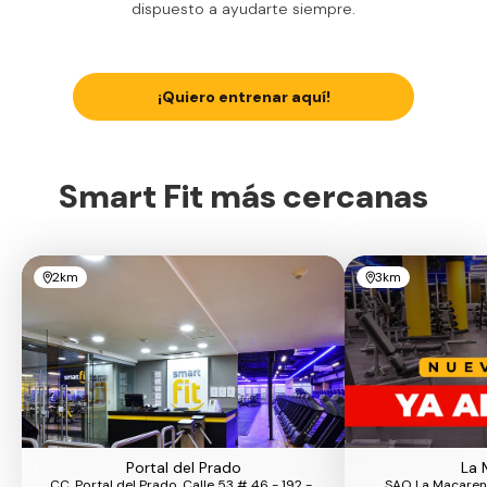
dispuesto a ayudarte siempre.
¡Quiero entrenar aquí!
Smart Fit más cercanas
2km
3km
Portal del Prado
La 
CC. Portal del Prado, Calle 53 # 46 - 192 - ,
SAO La Macarena,