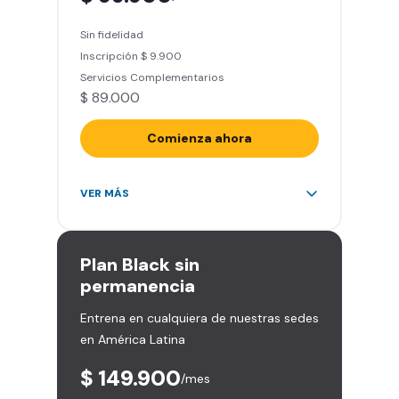
entrenamiento personalizado)
Sin fidelidad
Clases grupales con profesores*
Inscripción $ 9.900
(Sujeto a disponibilidad de salón
Servicios Complementarios
en cada sede)
$ 89.000
Acceso a todas las áreas de la
sede
Comienza ahora
Acceso ilimitado a más de 2.000
VER MÁS
sedes de la red
Derecho a traer un invitado 5
veces al mes
Plan
Black sin
Smart Spa (Relájate en los sillones
permanencia
de masajes)
Entrena en cualquiera de nuestras sedes
Descuentos especiales en marcas
en América Latina
aliadas
Smart Fit App (Tu plan de
$ 149.900
/mes
entrenamiento personalizado)