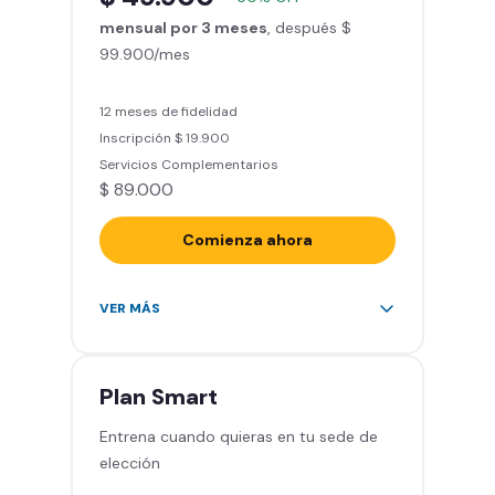
entrenamiento personalizado)
mensual por 3 meses
Clases grupales con profesores*
, después $
99.900/mes
(Sujeto a disponibilidad de salón
en cada sede)
Acceso a todas las áreas de la
12 meses de fidelidad
sede
Inscripción $ 19.900
Servicios Complementarios
$ 89.000
Comienza ahora
Acceso ilimitado a más de 2.000
VER MÁS
sedes de la red
Derecho a traer un invitado 5
veces al mes
Plan
Smart
Smart Spa (Relájate en los sillones
Entrena cuando quieras en tu sede de
de masajes)
elección
Descuentos especiales en marcas
aliadas