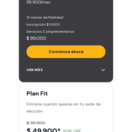
119.900/mes
12 meses de fidelidad
Inscripción $ 9.900
Servicios Complementarios
$ 89.000
Comienza ahora
Acceso ilimitado a más de 2.000
VER MÁS
sedes de la red
Derecho a traer un invitado 5
veces al mes
Plan
Fit
Smart Spa (Relájate en los sillones
Entrena cuando quieras en tu sede de
de masajes)
elección
Descuentos especiales en marcas
aliadas
$ 99.900
Smart Fit App (Tu plan de
$ 49.900*
50% OFF