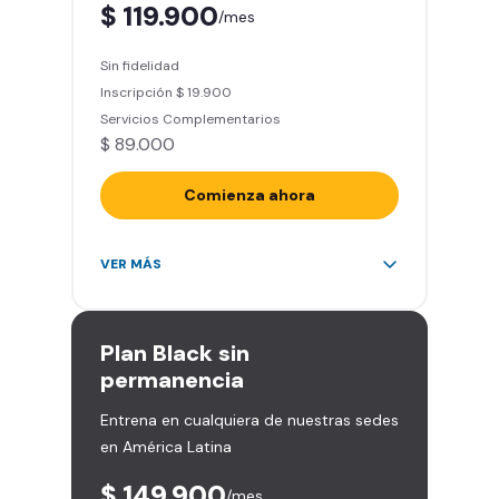
$ 119.900
/mes
Smart Fit App (Tu plan de
entrenamiento personalizado)
Sin fidelidad
Clases grupales con profesores*
Inscripción $ 19.900
(Sujeto a disponibilidad de salón
Servicios Complementarios
en cada sede)
$ 89.000
Acceso a todas las áreas de la
sede
Comienza ahora
Acceso ilimitado a más de 2.000
VER MÁS
sedes de la red
Derecho a traer un invitado 5
veces al mes
Plan
Black sin
Smart Spa (Relájate en los sillones
permanencia
de masajes)
Entrena en cualquiera de nuestras sedes
Descuentos especiales en marcas
en América Latina
aliadas
Smart Fit App (Tu plan de
$ 149.900
/mes