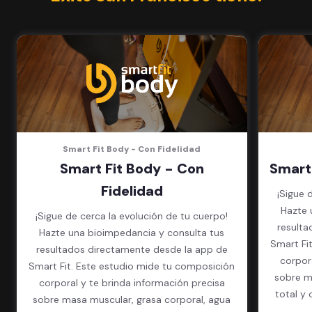
Clases grupales con profesores*
(Sujeto a disponibilidad de salón
en cada sede)
Acceso a todas las áreas de la
sede
Smart Fit Body - Con Fidelidad
Smart Fit Body - Con
Smart
Fidelidad
¡Sigue 
Hazte 
¡Sigue de cerca la evolución de tu cuerpo!
resulta
Hazte una bioimpedancia y consulta tus
Smart Fi
resultados directamente desde la app de
corpor
Smart Fit. Este estudio mide tu composición
sobre m
corporal y te brinda información precisa
total y 
sobre masa muscular, grasa corporal, agua