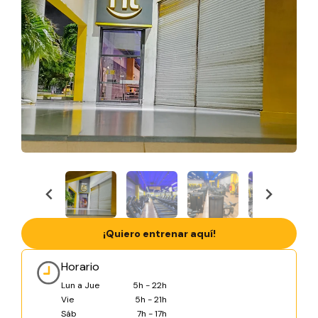
¡Quiero entrenar aquí!
Horario
Lun a Jue
5h - 22h
Vie
5h - 21h
Sáb
7h - 17h