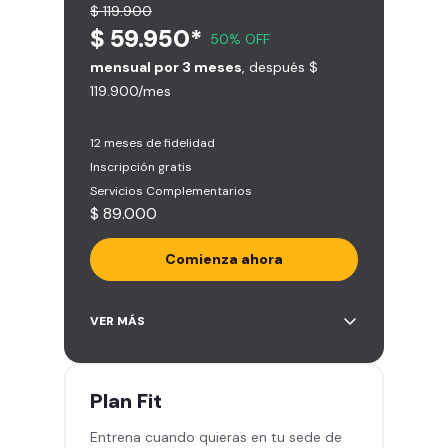
$ 119.900
$ 59.950*
50% OFF
mensual por 3 meses
, después $
119.900/mes
12 meses de fidelidad
Inscripción gratis
Servicios Complementarios
$ 89.000
Comienza ahora
Acceso ilimitado a más de 2.000
VER MÁS
sedes de la red
Derecho a traer un invitado 5
veces al mes
Plan
Fit
Smart Spa (Relájate en los sillones
Entrena cuando quieras en tu sede de
de masajes)