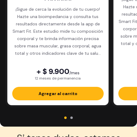
Hazte 
¡Sigue de cerca la evolución de tu cuerpo!
resulta
Hazte una bioimpedancia y consulta tus
Smart Fi
resultados directamente desde la app de
corpor
Smart Fit. Este estudio mide tu composición
sobre m
corporal y te brinda información precisa
total y 
sobre masa muscular, grasa corporal, agua
total y otros indicadores clave de tu salud
física.
+ $ 9.900
/mes
12 meses de permanencia
Agregar al carrito