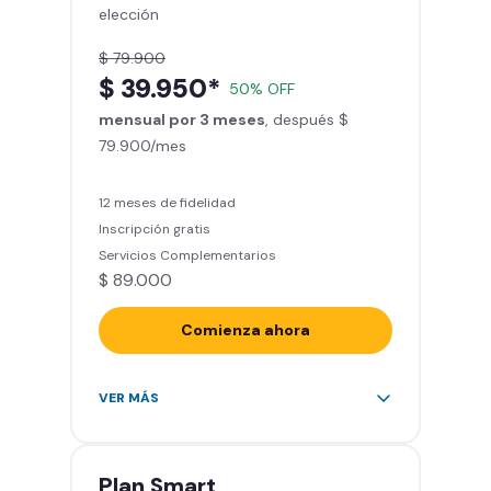
elección
Descuentos especiales en marcas
aliadas
$ 79.900
Smart Fit App (Tu plan de
$ 39.950*
50% OFF
entrenamiento personalizado)
mensual por 3 meses
Clases grupales con profesores*
, después $
79.900/mes
(Sujeto a disponibilidad de salón
en cada sede)
Acceso a todas las áreas de la
12 meses de fidelidad
sede
Inscripción gratis
Servicios Complementarios
$ 89.000
Comienza ahora
Acceso ilimitado a más de 2.000
VER MÁS
sedes de la red
Derecho a traer un invitado 5
veces al mes
Plan
Smart