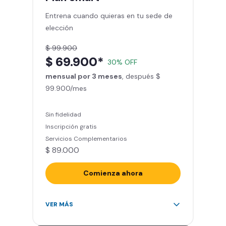
Smart Spa (Relájate en los sillones
Entrena cuando quieras en tu sede de
de masajes)
elección
Descuentos especiales en marcas
aliadas
$ 99.900
Smart Fit App (Tu plan de
$ 69.900*
30% OFF
entrenamiento personalizado)
mensual por 3 meses
Clases grupales con profesores*
, después $
99.900/mes
(Sujeto a disponibilidad de salón
en cada sede)
Acceso a todas las áreas de la
Sin fidelidad
sede
Inscripción gratis
Servicios Complementarios
$ 89.000
Comienza ahora
Acceso ilimitado a más de 2.000
VER MÁS
sedes de la red