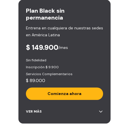
Derecho a traer un invitado 5
veces al mes
Plan
Black sin
Smart Spa (Relájate en los sillones
permanencia
de masajes)
Entrena en cualquiera de nuestras sedes
Descuentos especiales en marcas
en América Latina
aliadas
Smart Fit App (Tu plan de
$ 149.900
/mes
entrenamiento personalizado)
Clases grupales con profesores*
Sin fidelidad
(Sujeto a disponibilidad de salón
Inscripción $ 9.900
en cada sede)
Servicios Complementarios
Acceso a todas las áreas de la
$ 89.000
sede
Comienza ahora
Acceso ilimitado a más de 2.000
VER MÁS
sedes de la red
Derecho a traer un invitado 5