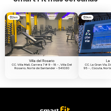
2km
3km
Villa del Rosario
La
CC. Villa Mall, Carrera 7 # 9 - 18 - , Villa Del
CC. La Gran Vía, D
Rosario, Norte de Santander - 541030
95 - , Cúcuta, Nor