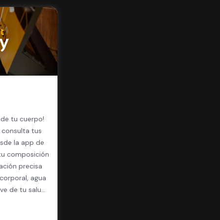
 de tu cuerpo!
 consulta tus
sde la app de
 tu composición
ación precisa
corporal, agua
ave de tu salud