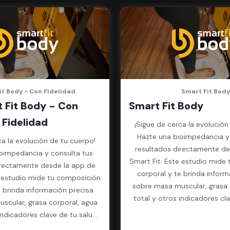
it Body - Con Fidelidad
Smart Fit Body
 Fit Body - Con
Smart Fit Body
Fidelidad
¡Sigue de cerca la evolución
Hazte una bioimpedancia y
ca la evolución de tu cuerpo!
resultados directamente de
oimpedancia y consulta tus
Smart Fit. Este estudio mide
irectamente desde la app de
corporal y te brinda inform
e estudio mide tu composición
sobre masa muscular, grasa 
e brinda información precisa
total y otros indicadores cl
scular, grasa corporal, agua
física.
indicadores clave de tu salud
física.