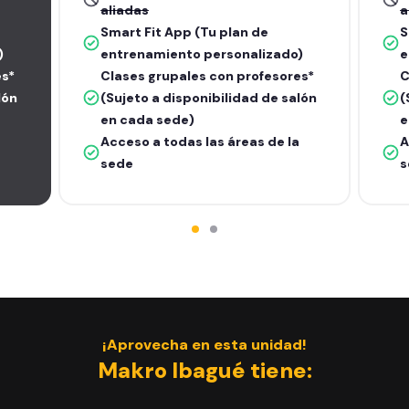
aliadas
a
Smart Fit App (Tu plan de
S
)
entrenamiento personalizado)
e
es*
Clases grupales con profesores*
C
lón
(Sujeto a disponibilidad de salón
(
en cada sede)
e
Acceso a todas las áreas de la
A
sede
s
¡Aprovecha en esta unidad!
Makro Ibagué tiene: