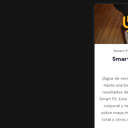
Smart F
Smart
¡Sigue de cer
Hazte una bi
resultados d
Smart Fit. Est
corporal y t
sobre masa mu
total y otros 