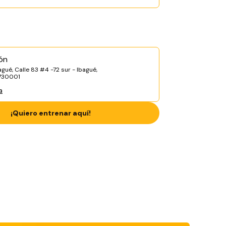
ón
gué, Calle 83 #4 -72 sur - Ibagué,
 730001
a
¡Quiero entrenar aquí!