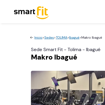
Inicio
>
Sedes
>
TOLIMA
>
Ibagué
>
Makro Ibagué
Sede Smart Fit - Tolima - Ibagué
Makro Ibagué