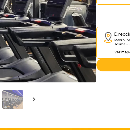
Direcci
Makro Iba
Tolima -
Ver map