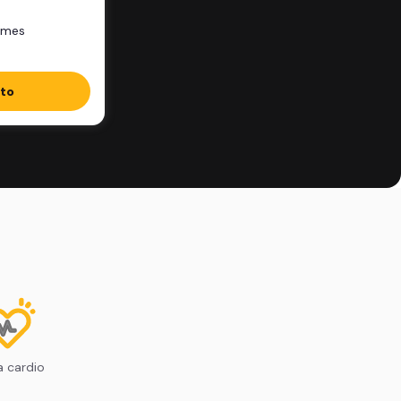
/mes
ito
 cardio