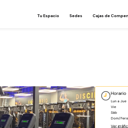
Tu Espacio
Sedes
Cajas de Compen
Horario
Lun a Jue
Vie
Sáb
Dom/Feri
Ver gráfi