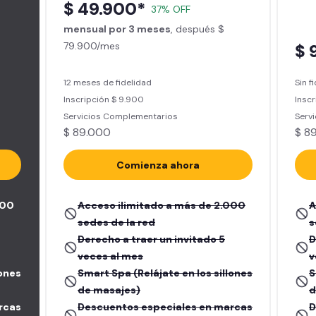
$ 49.900*
37% OFF
mensual por 3 meses
, después $
79.900/mes
$ 
12 meses de fidelidad
Sin f
Inscripción $ 9.900
Inscr
Servicios Complementarios
Serv
$ 89.000
$ 8
Comienza ahora
000
Acceso ilimitado a más de 2.000
A
sedes de la red
s
Derecho a traer un invitado 5
D
veces al mes
v
lones
Smart Spa (Relájate en los sillones
S
de masajes)
d
rcas
Descuentos especiales en marcas
D