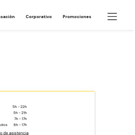
sación
Corporativo
Promociones
5h - 22h
5h - 21h
7h - 17h
ados
8h - 17h
co de asistencia