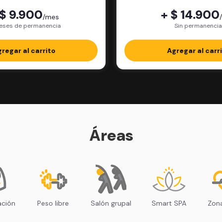
 $ 9.900
+ $ 14.900
/mes
eses de permanencia
Sin permanencia
regar al carrito
Agregar al carr
Áreas
ación
Peso libre
Salón grupal
Smart SPA
Zona