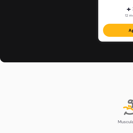
+
12 m
Ag
Muscul