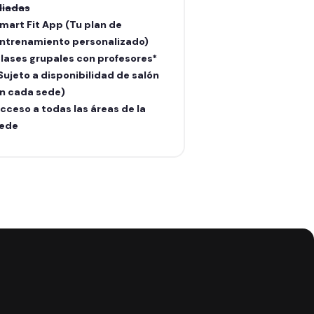
liadas
aliadas
mart Fit App (Tu plan de
Smart Fit App (Tu
ntrenamiento personalizado)
entrenamiento pe
lases grupales con profesores*
Clases grupales c
Sujeto a disponibilidad de salón
(Sujeto a disponib
n cada sede)
en cada sede)
cceso a todas las áreas de la
Acceso a todas la
ede
sede