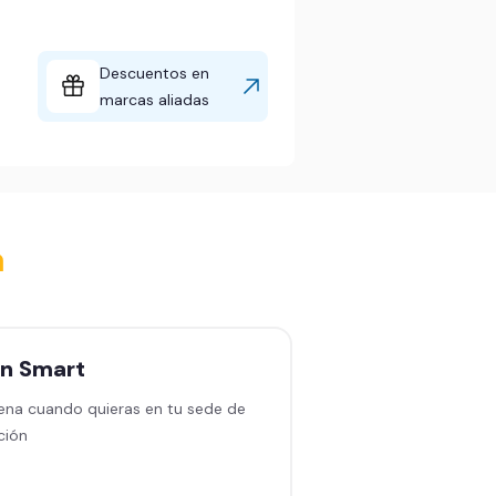
Descuentos en
marcas aliadas
a
an
Smart
Plan
Black sin
permanencia
ena cuando quieras en tu sede de
ción
Entrena en cualquiera
en América Latina