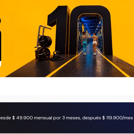
 desde $ 49.900 mensual por 3 meses, después $ 119.900/mes