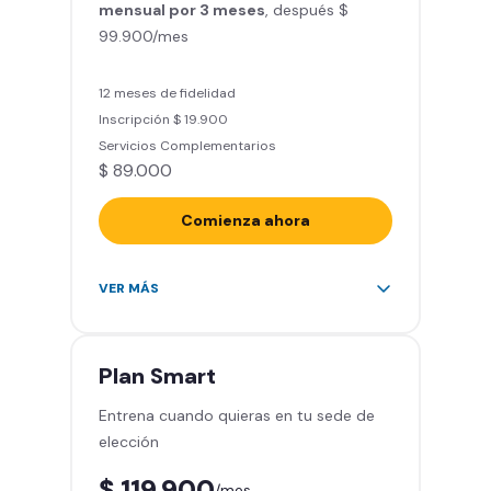
mensual por 3 meses
Clases grupales con profesores*
, después $
99.900/mes
(Sujeto a disponibilidad de salón
en cada sede)
Acceso a todas las áreas de la
12 meses de fidelidad
sede
Inscripción $ 19.900
Servicios Complementarios
$ 89.000
Comienza ahora
Acceso ilimitado a más de 2.000
VER MÁS
sedes de la red
Derecho a traer un invitado 5
veces al mes
Plan
Smart
Smart Spa (Relájate en los sillones
Entrena cuando quieras en tu sede de
de masajes)
elección
Descuentos especiales en marcas
aliadas
$ 119.900
/mes