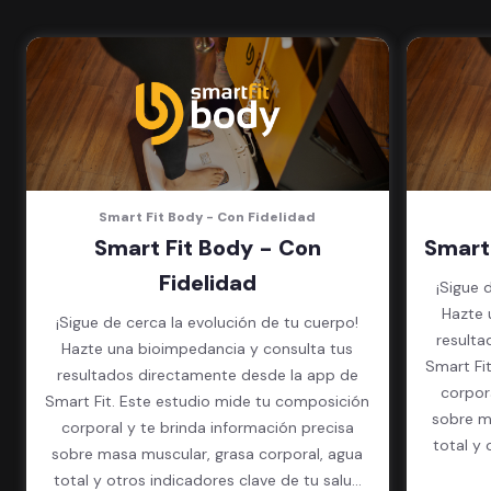
(Sujeto a disponibilidad de salón
en cada sede)
Acceso a todas las áreas de la
sede
Smart Fit Body - Con Fidelidad
Smart Fit Body - Con
Smart
Fidelidad
¡Sigue 
Hazte 
¡Sigue de cerca la evolución de tu cuerpo!
resulta
Hazte una bioimpedancia y consulta tus
Smart Fi
resultados directamente desde la app de
corpor
Smart Fit. Este estudio mide tu composición
sobre m
corporal y te brinda información precisa
total y 
sobre masa muscular, grasa corporal, agua
total y otros indicadores clave de tu salud