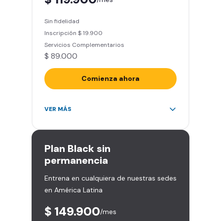
Smart Fit App (Tu plan de
entrenamiento personalizado)
Sin fidelidad
Clases grupales con profesores*
Inscripción $ 19.900
(Sujeto a disponibilidad de salón
Servicios Complementarios
en cada sede)
$ 89.000
Acceso a todas las áreas de la
sede
Comienza ahora
Acceso ilimitado a más de 2.000
VER MÁS
sedes de la red
Derecho a traer un invitado 5
veces al mes
Plan
Black sin
Smart Spa (Relájate en los sillones
permanencia
de masajes)
Entrena en cualquiera de nuestras sedes
Descuentos especiales en marcas
en América Latina
aliadas
Smart Fit App (Tu plan de
$ 149.900
/mes
entrenamiento personalizado)