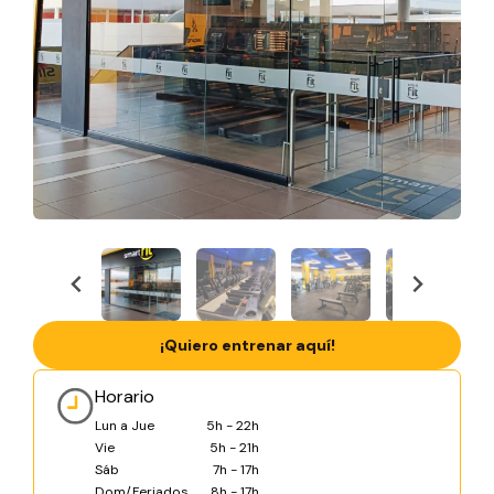
¡Quiero entrenar aquí!
Horario
Lun a Jue
5h - 22h
Vie
5h - 21h
Sáb
7h - 17h
Dom/Feriados
8h - 17h