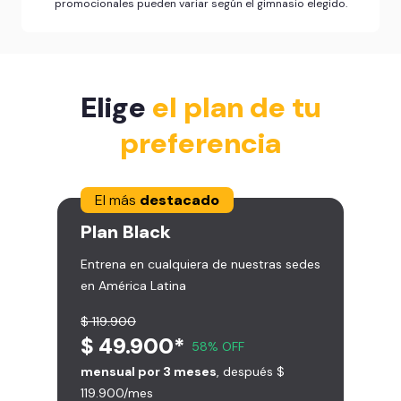
promocionales pueden variar según el gimnasio elegido.
Elige
el plan de tu
preferencia
El más
destacado
Plan
Black
Entrena en cualquiera de nuestras sedes
en América Latina
$ 119.900
$ 49.900*
58% OFF
mensual por 3 meses
, después $
119.900/mes