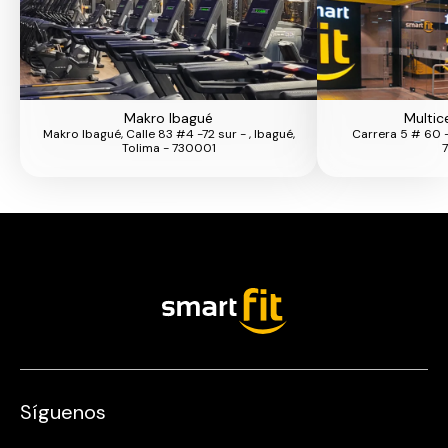
Makro Ibagué
Multic
Makro Ibagué, Calle 83 #4 -72 sur - , Ibagué,
Carrera 5 # 60 - 
Tolima - 730001
Síguenos