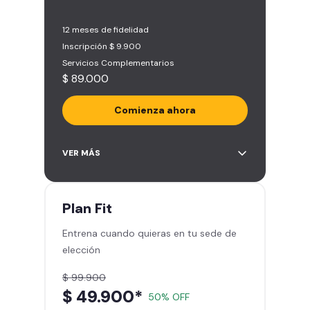
12 meses de fidelidad
Inscripción $ 9.900
Servicios Complementarios
$ 89.000
Comienza ahora
Acceso ilimitado a más de 2.000
VER MÁS
sedes de la red
Derecho a traer un invitado 5
veces al mes
Plan
Fit
Smart Spa (Relájate en los sillones
Entrena cuando quieras en tu sede de
de masajes)
elección
Descuentos especiales en marcas
aliadas
$ 99.900
Smart Fit App (Tu plan de
$ 49.900*
50% OFF
entrenamiento personalizado)