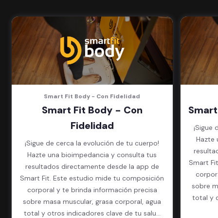
(Sujeto a disponibilidad de salón
en cada sede)
Acceso a todas las áreas de la
sede
Smart Fit Body - Con Fidelidad
Smart Fit Body - Con
Smart
Fidelidad
¡Sigue 
Hazte 
¡Sigue de cerca la evolución de tu cuerpo!
resulta
Hazte una bioimpedancia y consulta tus
Smart Fi
resultados directamente desde la app de
corpor
Smart Fit. Este estudio mide tu composición
sobre m
corporal y te brinda información precisa
total y 
sobre masa muscular, grasa corporal, agua
total y otros indicadores clave de tu salud