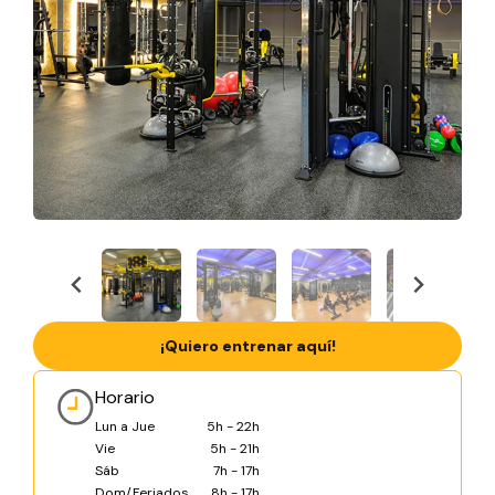
¡Quiero entrenar aquí!
Horario
Lun a Jue
5h - 22h
Vie
5h - 21h
Sáb
7h - 17h
Dom/Feriados
8h - 17h