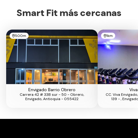
Smart Fit más cercanas
500m
1km
Envigado Barrio Obrero
Viva
Carrera 42 # 33B sur - 50 - Obrero,
CC. Viva Envigado,
Envigado, Antioquia - 055422
139 - , Enviga