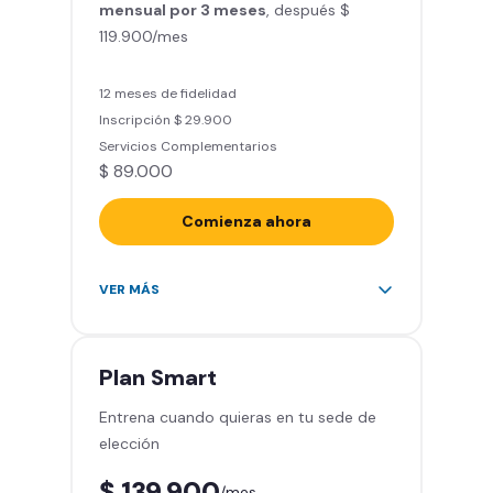
mensual por 3 meses
Clases grupales con profesores*
, después $
119.900/mes
(Sujeto a disponibilidad de salón
en cada sede)
Acceso a todas las áreas de la
12 meses de fidelidad
sede
Inscripción $ 29.900
Servicios Complementarios
$ 89.000
Comienza ahora
Acceso ilimitado a más de 2.000
VER MÁS
sedes de la red
Derecho a traer un invitado 5
veces al mes
Plan
Smart
Smart Spa (Relájate en los sillones
Entrena cuando quieras en tu sede de
de masajes)
elección
Descuentos especiales en marcas
aliadas
$ 139.900
/mes