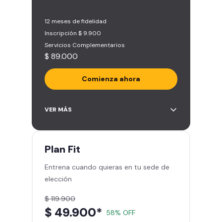
12 meses de fidelidad
Inscripción $ 9.900
Servicios Complementarios
$ 89.000
Comienza ahora
Acceso ilimitado a más de 2.000
VER MÁS
sedes de la red
Derecho a traer un invitado 5
veces al mes
Plan
Fit
Smart Spa (Relájate en los sillones
Entrena cuando quieras en tu sede de
de masajes)
elección
Descuentos especiales en marcas
aliadas
$ 119.900
Smart Fit App (Tu plan de
$ 49.900*
58% OFF
entrenamiento personalizado)