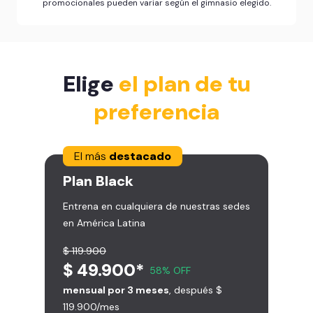
promocionales pueden variar según el gimnasio elegido.
Elige
el plan de tu
preferencia
El más
destacado
Plan
Black
Entrena en cualquiera de nuestras sedes
en América Latina
$ 119.900
$ 49.900*
58% OFF
mensual por 3 meses
, después $
119.900/mes