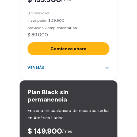
Smart Fit App (Tu plan de
entrenamiento personalizado)
Sin fidelidad
Clases grupales con profesores*
Inscripción $ 29.900
(Sujeto a disponibilidad de salón
Servicios Complementarios
en cada sede)
$ 89.000
Acceso a todas las áreas de la
sede
Comienza ahora
Acceso ilimitado a más de 2.000
VER MÁS
sedes de la red
Derecho a traer un invitado 5
veces al mes
Plan
Black sin
Smart Spa (Relájate en los sillones
permanencia
de masajes)
Entrena en cualquiera de nuestras sedes
Descuentos especiales en marcas
en América Latina
aliadas
Smart Fit App (Tu plan de
$ 149.900
/mes
entrenamiento personalizado)