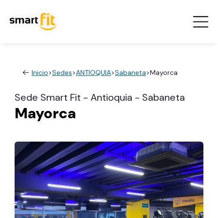
Inicio
>
Sedes
>
ANTIOQUIA
>
Sabaneta
>
Mayorca
Sede Smart Fit - Antioquia - Sabaneta
Mayorca