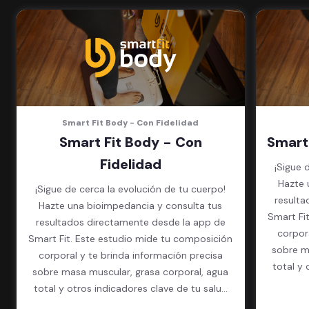
en cada sede)
Acceso a todas las áreas de la
sede
Smart Fit Body - Con Fidelidad
Smart Fit Body - Con
Smart
Fidelidad
¡Sigue 
Hazte 
¡Sigue de cerca la evolución de tu cuerpo!
resulta
Hazte una bioimpedancia y consulta tus
Smart Fi
resultados directamente desde la app de
corpor
Smart Fit. Este estudio mide tu composición
sobre m
corporal y te brinda información precisa
total y 
sobre masa muscular, grasa corporal, agua
total y otros indicadores clave de tu salud
física.