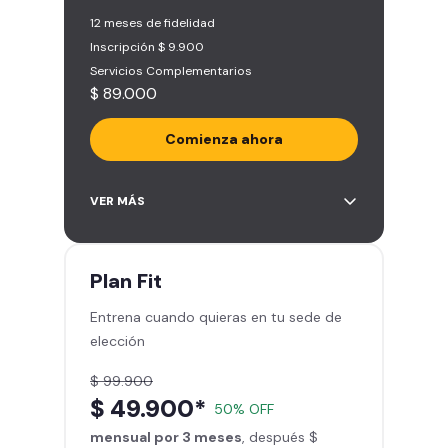
12 meses de fidelidad
Inscripción $ 9.900
Servicios Complementarios
$ 89.000
Comienza ahora
Acceso ilimitado a más de 2.000
VER MÁS
sedes de la red
Derecho a traer un invitado 5
veces al mes
Plan
Fit
Smart Spa (Relájate en los sillones
Entrena cuando quieras en tu sede de
de masajes)
elección
Descuentos especiales en marcas
aliadas
$ 99.900
Smart Fit App (Tu plan de
$ 49.900*
50% OFF
entrenamiento personalizado)
mensual por 3 meses
Clases grupales con profesores*
, después $