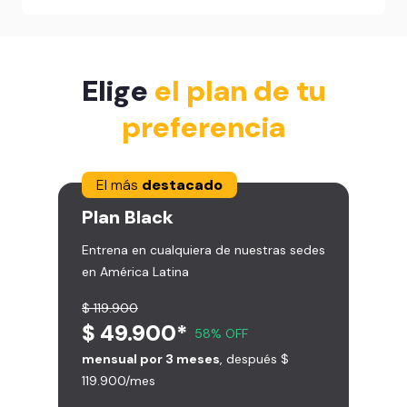
Elige
el plan de tu
preferencia
El más
destacado
Plan
Black
Entrena en cualquiera de nuestras sedes
en América Latina
$ 119.900
$ 49.900*
58% OFF
mensual por 3 meses
, después $
119.900/mes