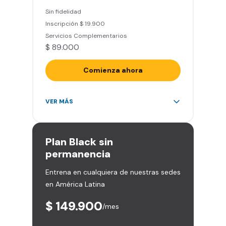
entrenamiento personalizado)
Sin fidelidad
Clases grupales con profesores*
Inscripción $ 19.900
(Sujeto a disponibilidad de salón
Servicios Complementarios
en cada sede)
$ 89.000
Acceso a todas las áreas de la
sede
Comienza ahora
Acceso ilimitado a más de 2.000
VER MÁS
sedes de la red
Derecho a traer un invitado 5
veces al mes
Plan
Black sin
Smart Spa (Relájate en los sillones
permanencia
de masajes)
Entrena en cualquiera de nuestras sedes
Descuentos especiales en marcas
en América Latina
aliadas
Smart Fit App (Tu plan de
$ 149.900
/mes
entrenamiento personalizado)
Clases grupales con profesores*