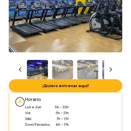
¡Quiero entrenar aquí!
Horario
Lun a Jue
5h - 22h
Vie
5h - 21h
Sáb
7h - 17h
Dom/Feriados
8h - 17h