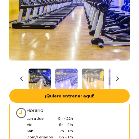
¡Quiero entrenar aquí!
Horario
Lun a Jue
5h - 22h
Vie
5h - 21h
Sáb
7h - 17h
Dom/Feriados
8h - 17h