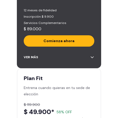
12 meses de fidelidad
Inscripción $ 9.900
Servicios Complementarios
$ 89.000
Comienza ahora
Acceso ilimitado a más de 2.000
VER MÁS
sedes de la red
Derecho a traer un invitado 5
veces al mes
Plan
Fit
Smart Spa (Relájate en los sillones
Entrena cuando quieras en tu sede de
de masajes)
elección
Descuentos especiales en marcas
aliadas
$ 119.900
Smart Fit App (Tu plan de
$ 49.900*
58% OFF
entrenamiento personalizado)