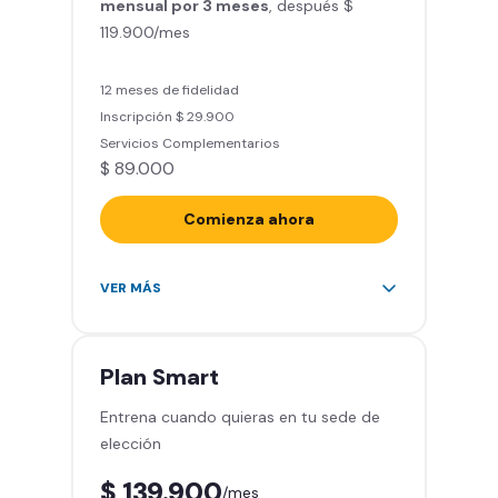
mensual por 3 meses
Clases grupales con profesores*
, después $
119.900/mes
(Sujeto a disponibilidad de salón
en cada sede)
Acceso a todas las áreas de la
12 meses de fidelidad
sede
Inscripción $ 29.900
Servicios Complementarios
$ 89.000
Comienza ahora
Acceso ilimitado a más de 2.000
VER MÁS
sedes de la red
Derecho a traer un invitado 5
veces al mes
Plan
Smart
Smart Spa (Relájate en los sillones
Entrena cuando quieras en tu sede de
de masajes)
elección
Descuentos especiales en marcas
aliadas
$ 139.900
/mes
Smart Fit App (Tu plan de