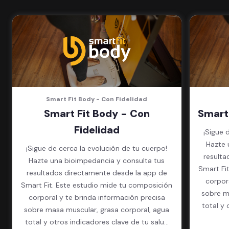
(Sujeto a disponibilidad de salón
en cada sede)
Acceso a todas las áreas de la
sede
Smart Fit Body - Con Fidelidad
Smart Fit Body - Con
Smart
Fidelidad
¡Sigue 
Hazte 
¡Sigue de cerca la evolución de tu cuerpo!
resulta
Hazte una bioimpedancia y consulta tus
Smart Fi
resultados directamente desde la app de
corpor
Smart Fit. Este estudio mide tu composición
sobre m
corporal y te brinda información precisa
total y 
sobre masa muscular, grasa corporal, agua
total y otros indicadores clave de tu salud