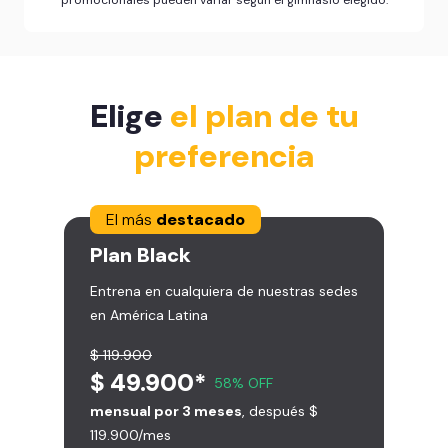
Elige
el plan de tu
preferencia
El más
destacado
Plan
Black
Entrena en cualquiera de nuestras sedes
en América Latina
$ 119.900
$ 49.900*
58% OFF
mensual por 3 meses
, después $
119.900/mes