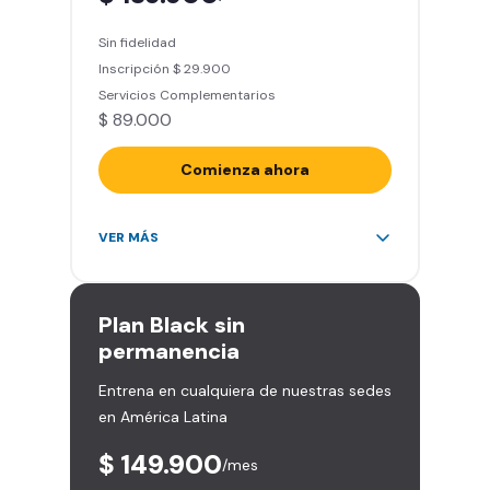
entrenamiento personalizado)
Sin fidelidad
Clases grupales con profesores*
Inscripción $ 29.900
(Sujeto a disponibilidad de salón
Servicios Complementarios
en cada sede)
$ 89.000
Acceso a todas las áreas de la
sede
Comienza ahora
Acceso ilimitado a más de 2.000
VER MÁS
sedes de la red
Derecho a traer un invitado 5
veces al mes
Plan
Black sin
Smart Spa (Relájate en los sillones
permanencia
de masajes)
Entrena en cualquiera de nuestras sedes
Descuentos especiales en marcas
en América Latina
aliadas
Smart Fit App (Tu plan de
$ 149.900
/mes
entrenamiento personalizado)