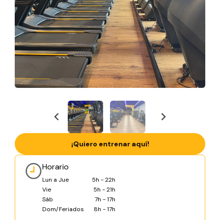
¡Quiero entrenar aquí!
Horario
Lun a Jue
5h - 22h
Vie
5h - 21h
Sáb
7h - 17h
Dom/Feriados
8h - 17h