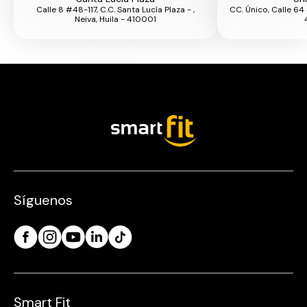
Calle 8 #48-117, C.C. Santa Lucía Plaza - ,
CC. Único, Calle 64 #
Neiva, Huila - 410001
Síguenos
Smart Fit