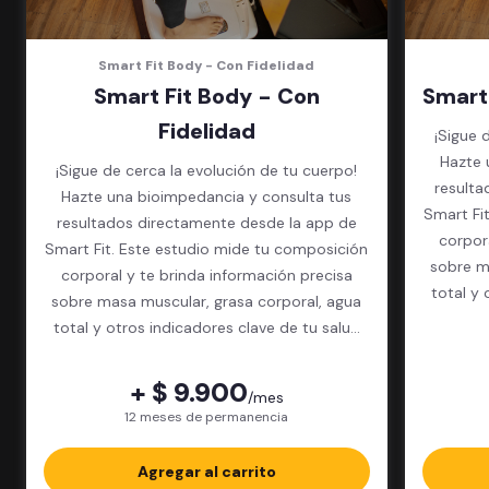
Smart Fit Body - Con Fidelidad
Smart Fit Body - Con
Smart
Fidelidad
¡Sigue 
Hazte 
¡Sigue de cerca la evolución de tu cuerpo!
resulta
Hazte una bioimpedancia y consulta tus
Smart Fi
resultados directamente desde la app de
corpor
Smart Fit. Este estudio mide tu composición
sobre m
corporal y te brinda información precisa
total y 
sobre masa muscular, grasa corporal, agua
total y otros indicadores clave de tu salud
física.
+ $ 9.900
/mes
12 meses de permanencia
Agregar al carrito