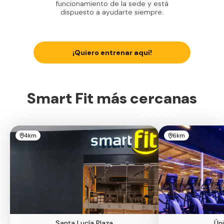
funcionamiento de la sede y está
dispuesto a ayudarte siempre.
¡Quiero entrenar aquí!
Smart Fit más cercanas
4km
6km
Santa Lucía Plaza
Ún