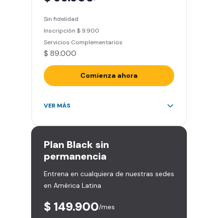
entrenamiento personalizado)
Sin fidelidad
Clases grupales con profesores*
Inscripción $ 9.900
(Sujeto a disponibilidad de salón
Servicios Complementarios
en cada sede)
$ 89.000
Acceso a todas las áreas de la
sede
Comienza ahora
Acceso ilimitado a más de 2.000
VER MÁS
sedes de la red
Derecho a traer un invitado 5
veces al mes
Plan
Black sin
Smart Spa (Relájate en los sillones
permanencia
de masajes)
Entrena en cualquiera de nuestras sedes
Descuentos especiales en marcas
en América Latina
aliadas
Smart Fit App (Tu plan de
$ 149.900
/mes
entrenamiento personalizado)