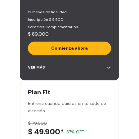
12 meses de fidelidad
Inscripción $ 9.900
Servicios Complementarios
$ 89.000
Comienza ahora
Acceso ilimitado a más de 2.000
VER MÁS
sedes de la red
Derecho a traer un invitado 5
veces al mes
Plan
Fit
Smart Spa (Relájate en los sillones
Entrena cuando quieras en tu sede de
de masajes)
elección
Descuentos especiales en marcas
aliadas
$ 79.900
Smart Fit App (Tu plan de
$ 49.900*
37% OFF
entrenamiento personalizado)