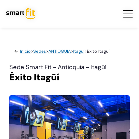
Inicio
>
Sedes
>
ANTIOQUIA
>
Itagüí
>
Éxito Itagüí
Sede Smart Fit - Antioquia - Itagüí
Éxito Itagüí