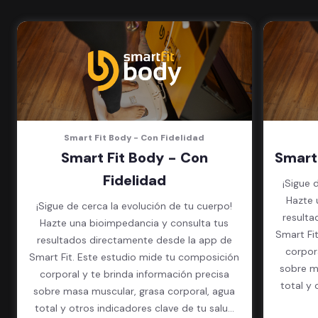
(Sujeto a disponibilidad de salón
en cada sede)
Acceso a todas las áreas de la
sede
Smart Fit Body - Con Fidelidad
Smart Fit Body - Con
Smart
Fidelidad
¡Sigue 
Hazte 
¡Sigue de cerca la evolución de tu cuerpo!
resulta
Hazte una bioimpedancia y consulta tus
Smart Fi
resultados directamente desde la app de
corpor
Smart Fit. Este estudio mide tu composición
sobre m
corporal y te brinda información precisa
total y 
sobre masa muscular, grasa corporal, agua
total y otros indicadores clave de tu salud