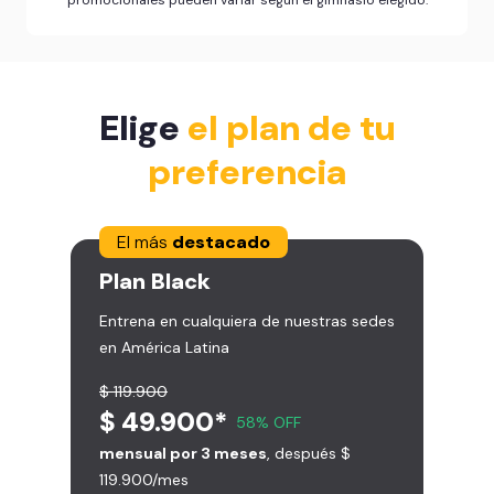
Elige
el plan de tu
preferencia
El más
destacado
Plan
Black
Entrena en cualquiera de nuestras sedes
en América Latina
$ 119.900
$ 49.900*
58% OFF
mensual por 3 meses
, después $
119.900/mes