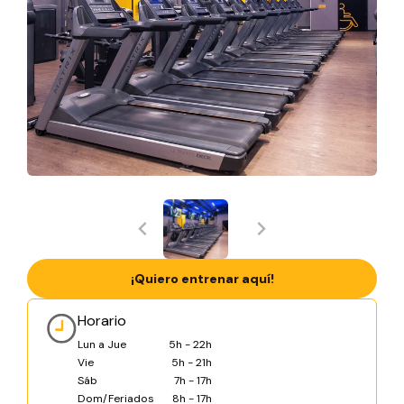
¡Quiero entrenar aquí!
Horario
Lun a Jue
5h - 22h
Vie
5h - 21h
Sáb
7h - 17h
Dom/Feriados
8h - 17h