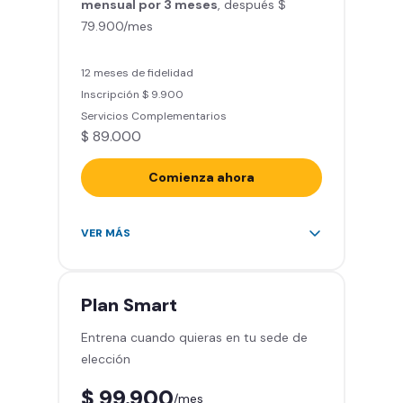
mensual por 3 meses
Clases grupales con profesores*
, después $
79.900/mes
(Sujeto a disponibilidad de salón
en cada sede)
Acceso a todas las áreas de la
12 meses de fidelidad
sede
Inscripción $ 9.900
Servicios Complementarios
$ 89.000
Comienza ahora
Acceso ilimitado a más de 2.000
VER MÁS
sedes de la red
Derecho a traer un invitado 5
veces al mes
Plan
Smart
Smart Spa (Relájate en los sillones
Entrena cuando quieras en tu sede de
de masajes)
elección
Descuentos especiales en marcas
aliadas
$ 99.900
/mes
Smart Fit App (Tu plan de