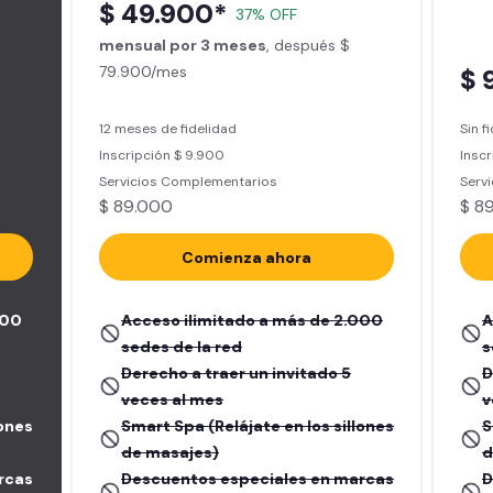
$ 49.900*
37% OFF
mensual por 3 meses
, después $
79.900/mes
$ 
12 meses de fidelidad
Sin f
Inscripción $ 9.900
Inscr
Servicios Complementarios
Serv
$ 89.000
$ 8
Comienza ahora
000
Acceso ilimitado a más de 2.000
A
sedes de la red
s
Derecho a traer un invitado 5
D
veces al mes
v
lones
Smart Spa (Relájate en los sillones
S
de masajes)
d
rcas
Descuentos especiales en marcas
D