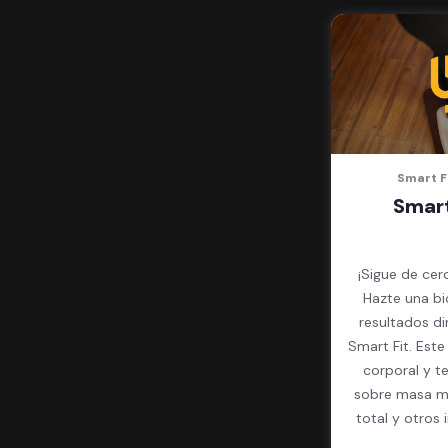
Smart F
Smart
¡Sigue de cer
Hazte una bi
resultados d
Smart Fit. Est
corporal y t
sobre masa mu
total y otros 