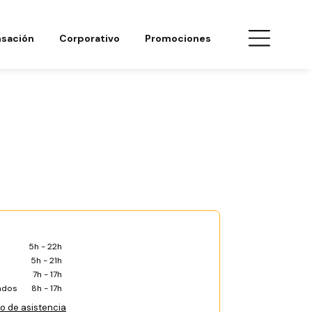
sación
Corporativo
Promociones
5h - 22h
5h - 21h
7h - 17h
ados
8h - 17h
co de asistencia