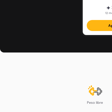
+
12 m
Ag
Peso libre