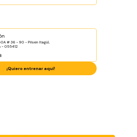
ón
0A # 36 - 90 - Pilsen Itagüí,
a - 055412
a
¡Quiero entrenar aquí!