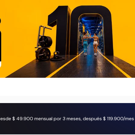
 desde $ 49.900 mensual por 3 meses, después $ 119.900/mes