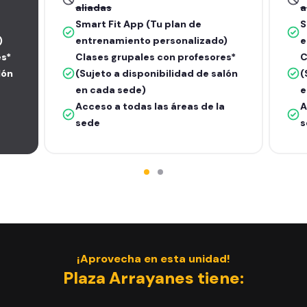
aliadas
a
Smart Fit App (Tu plan de
S
)
entrenamiento personalizado)
e
es*
Clases grupales con profesores*
C
lón
(Sujeto a disponibilidad de salón
(
en cada sede)
e
Acceso a todas las áreas de la
A
sede
s
¡Aprovecha en esta unidad!
Plaza Arrayanes tiene: