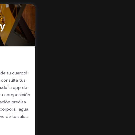
 de tu cuerpo!
 consulta tus
sde la app de
 tu composición
ación precisa
corporal, agua
ave de tu salud