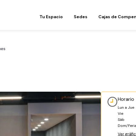
Tu Espacio
Sedes
Cajas de Compen
nes
Horario
Lun a Jue
Vie
Sáb
Dom/Feri
Ver gráfi