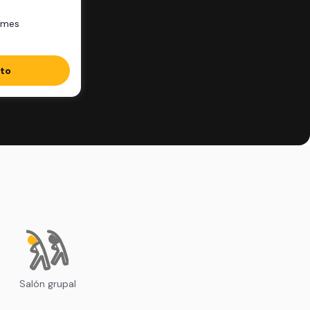
/mes
ito
Salón grupal