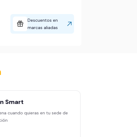
Descuentos en
marcas aliadas
a
an
Smart
Plan
Black sin
permanencia
ena cuando quieras en tu sede de
ción
Entrena en cualquiera
en América Latina