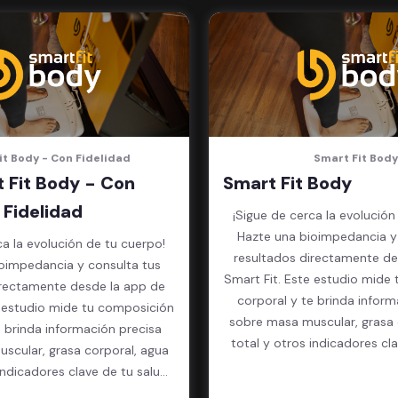
it Body - Con Fidelidad
Smart Fit Body
 Fit Body - Con
Smart Fit Body
Fidelidad
¡Sigue de cerca la evolución
Hazte una bioimpedancia y
ca la evolución de tu cuerpo!
resultados directamente de
oimpedancia y consulta tus
Smart Fit. Este estudio mide
irectamente desde la app de
corporal y te brinda inform
e estudio mide tu composición
sobre masa muscular, grasa 
e brinda información precisa
total y otros indicadores cl
scular, grasa corporal, agua
física.
indicadores clave de tu salud
física.