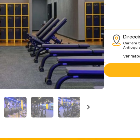
Direcci
Carrera 5
Antioqui
Ver map