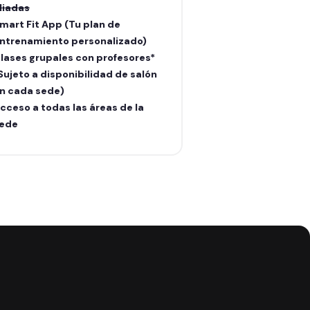
liadas
aliadas
mart Fit App (Tu plan de
Smart Fit App (Tu
ntrenamiento personalizado)
entrenamiento pe
lases grupales con profesores*
Clases grupales c
Sujeto a disponibilidad de salón
(Sujeto a disponib
n cada sede)
en cada sede)
cceso a todas las áreas de la
Acceso a todas la
ede
sede