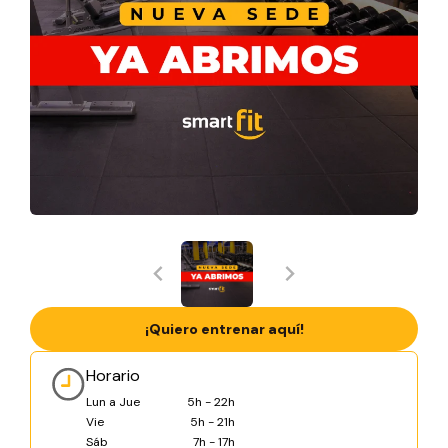
¡Quiero entrenar aquí!
Horario
Lun a Jue
5h - 22h
Vie
5h - 21h
Sáb
7h - 17h