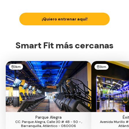
¡Quiero entrenar aquí!
Smart Fit más cercanas
3km
3km
Parque Alegra
Éxi
CC. Parque Alegra, Calle 30 # 4B - 50 - ,
Avenida Murillo # 
Barranquilla, Atlántico - 080006
Atlánt