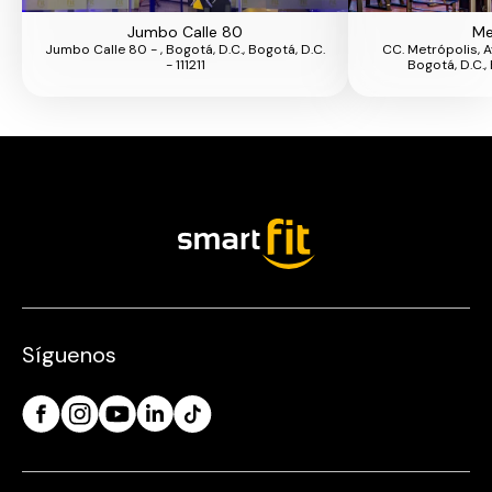
Jumbo Calle 80
Me
Jumbo Calle 80 - , Bogotá, D.C., Bogotá, D.C.
CC. Metrópolis, A
- 111211
Bogotá, D.C., 
Síguenos