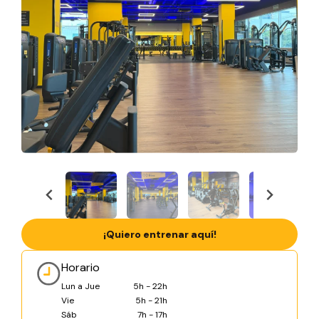
¡Quiero entrenar aquí!
Horario
Lun a Jue
5h - 22h
Vie
5h - 21h
Sáb
7h - 17h