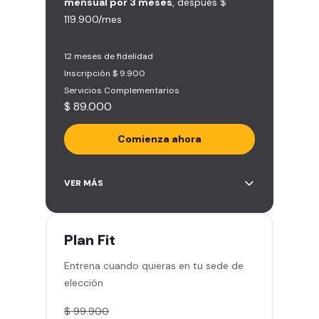
mensual por 3 meses
, después $
119.900/mes
12 meses de fidelidad
Inscripción $ 9.900
Servicios Complementarios
$ 89.000
Comienza ahora
Acceso ilimitado a más de 2.000
VER MÁS
sedes de la red
Derecho a traer un invitado 5
veces al mes
Plan
Fit
Smart Spa (Relájate en los sillones
Entrena cuando quieras en tu sede de
de masajes)
elección
Descuentos especiales en marcas
aliadas
$ 99.900
Smart Fit App (Tu plan de