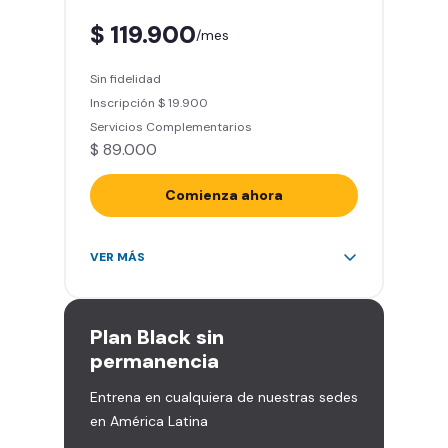
aliadas
$ 119.900
/mes
Smart Fit App (Tu plan de
entrenamiento personalizado)
Sin fidelidad
Clases grupales con profesores*
Inscripción $ 19.900
(Sujeto a disponibilidad de salón
Servicios Complementarios
en cada sede)
$ 89.000
Acceso a todas las áreas de la
sede
Comienza ahora
Acceso ilimitado a más de 2.000
VER MÁS
sedes de la red
Derecho a traer un invitado 5
veces al mes
Plan
Black sin
Smart Spa (Relájate en los sillones
permanencia
de masajes)
Entrena en cualquiera de nuestras sedes
Descuentos especiales en marcas
en América Latina
aliadas
Smart Fit App (Tu plan de