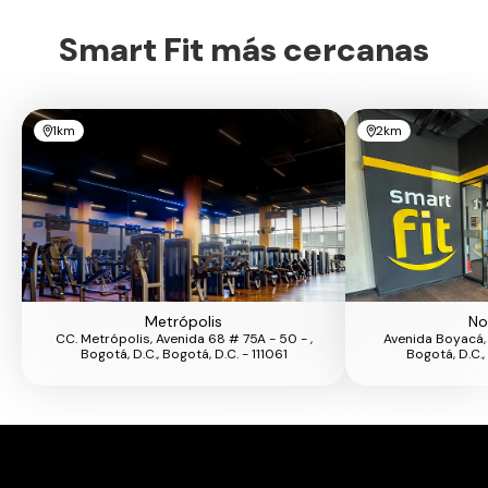
Smart Fit más cercanas
1km
2km
Metrópolis
No
CC. Metrópolis, Avenida 68 # 75A - 50 - ,
Avenida Boyacá,
Bogotá, D.C., Bogotá, D.C. - 111061
Bogotá, D.C., 