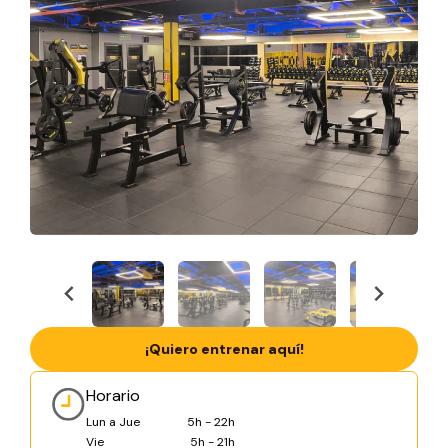
¡Quiero entrenar aquí!
Horario
Lun a Jue
5h - 22h
Vie
5h - 21h