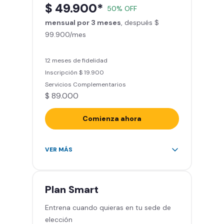
$ 49.900*
50% OFF
entrenamiento personalizado)
mensual por 3 meses
Clases grupales con profesores*
, después $
99.900/mes
(Sujeto a disponibilidad de salón
en cada sede)
Acceso a todas las áreas de la
12 meses de fidelidad
sede
Inscripción $ 19.900
Servicios Complementarios
$ 89.000
Comienza ahora
Acceso ilimitado a más de 2.000
VER MÁS
sedes de la red
Derecho a traer un invitado 5
veces al mes
Plan
Smart
Smart Spa (Relájate en los sillones
Entrena cuando quieras en tu sede de
de masajes)
elección
Descuentos especiales en marcas